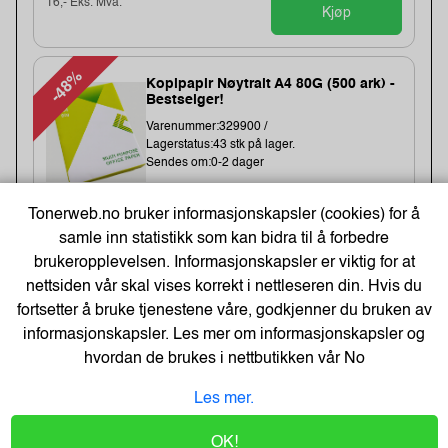
16,- Eks. Mva.
Kjøp
-48%
Kopipapir Nøytralt A4 80G (500 ark) -
Bestselger!
Varenummer:329900 /
Lagerstatus:43 stk på lager.
Sendes om:0-2 dager
Tonerweb.no bruker informasjonskapsler (cookies) for å
71,-
samle inn statistikk som kan bidra til å forbedre
brukeropplevelsen. Informasjonskapsler er viktig for at
109,-
nettsiden vår skal vises korrekt i nettleseren din. Hvis du
Kjøp
57,- Eks. Mva.
fortsetter å bruke tjenestene våre, godkjenner du bruken av
informasjonskapsler. Les mer om informasjonskapsler og
Energizer Lithium AA/L91 Batterier
hvordan de brukes i nettbutikken vår
No
(10-pk)
Les mer.
Varenummer:149006 /639753
Lagerstatus:1365 stk på lager.
Sendes om:0-2 dager
OK!