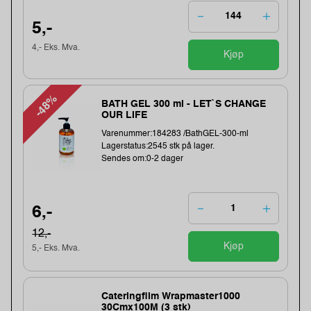
5,-
4,- Eks. Mva.
Kjøp
-48%
BATH GEL 300 ml - LET`S CHANGE
OUR LIFE
Varenummer:184283 /BathGEL-300-ml
Lagerstatus:2545 stk på lager.
Sendes om:0-2 dager
6,-
12,-
Kjøp
5,- Eks. Mva.
Cateringfilm Wrapmaster1000
30Cmx100M (3 stk)