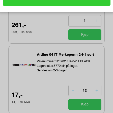
261,-
209,- Eks. Mva.
Kjøp
Artline 041T Merkepenn 2-i-1 sort
Varenummer:128902 /EK-041T BLACK
Lagerstatus:5772 stk på lager.
Sendes om:2-3 dager
17,-
14,- Eks. Mva.
Kjøp