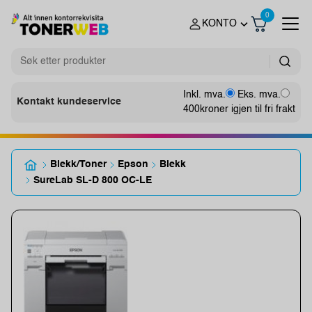
0
KONTO
Inkl. mva.
Eks. mva.
Kontakt kundeservice
400
kroner igjen til fri frakt
Blekk/Toner
Epson
Blekk
SureLab SL-D 800 OC-LE