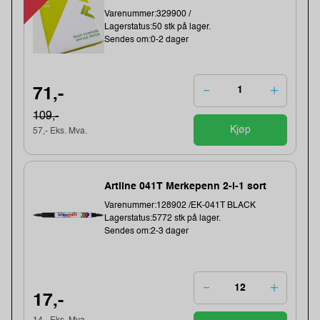
Varenummer:329900 /
Lagerstatus:50 stk på lager.
Sendes om:0-2 dager
71,-
109,-
Kjøp
57,- Eks. Mva.
Artline 041T Merkepenn 2-i-1 sort
Varenummer:128902 /EK-041T BLACK
Lagerstatus:5772 stk på lager.
Sendes om:2-3 dager
17,-