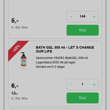
5,-
4,- Eks. Mva.
Kjøp
-48%
BATH GEL 300 ml - LET`S CHANGE
OUR LIFE
Varenummer:184283 /BathGEL-300-ml
Lagerstatus:2550 stk på lager.
Sendes om:0-2 dager
6,-
12,-
Kjøp
5,- Eks. Mva.