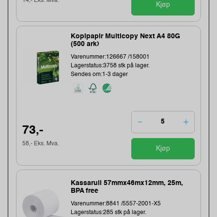
14,- Eks. Mva.
Kjøp
Kopipapir Multicopy Next A4 80G
(500 ark)
Varenummer:126667 /158001
Lagerstatus:3758 stk på lager.
Sendes om:1-3 dager
73,-
58,- Eks. Mva.
Kjøp
Kassarull 57mmx46mx12mm, 25m,
BPA free
Varenummer:8841 /5557-2001-X5
Lagerstatus:285 stk på lager.