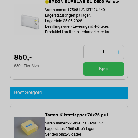
EPSON SURELAB SL-D800 Yellow
Varenummer:175981 /C13T43U440
Lagerstatus:Ingen på lager.
Lagerdato:25.08.2026
Bestillingsvare - Leveringstid 4-8 uker.
Produktet kan ikke bli returnert eller ka...
850,-
680,- Eks. Mva.
Kjøp
Best Selgere
Tartan Klistrelapper 76x76 gul
Varenummer:225034 /7100296531
Lagerstatus:2568 stk på lager.
Sendes om:2-3 dager