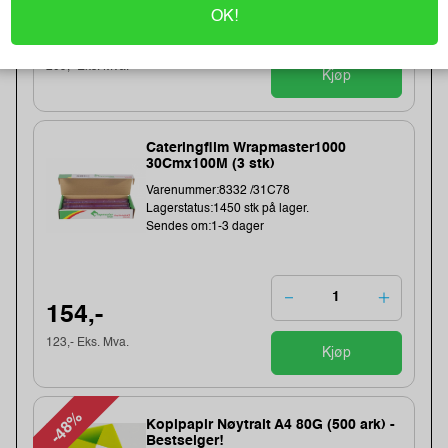
OK!
261,-
209,- Eks. Mva.
Kjøp
Cateringfilm Wrapmaster1000
30Cmx100M (3 stk)
Varenummer:8332 /31C78
Lagerstatus:1450 stk på lager.
Sendes om:1-3 dager
154,-
123,- Eks. Mva.
Kjøp
-48%
Kopipapir Nøytralt A4 80G (500 ark) -
Bestselger!