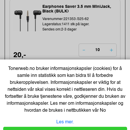
Earphones Saver 3.5 mm MiniJack,
Black (BULK)
Varenummer:221353 /325-62
Lagerstatus:1411 stk på lager.
Sendes om:2-3 dager
20,-
16,- Eks. Mva.
Kjøp
Tonerweb.no bruker informasjonskapsler (cookies) for å
samle inn statistikk som kan bidra til å forbedre
brukeropplevelsen. Informasjonskapsler er viktig for at
Energizer Lithium AA/L91 Batterier
nettsiden vår skal vises korrekt i nettleseren din. Hvis du
(10-pk)
fortsetter å bruke tjenestene våre, godkjenner du bruken av
Varenummer:149006 /639753
Lagerstatus:1382 stk på lager.
informasjonskapsler. Les mer om informasjonskapsler og
Sendes om:0-2 dager
hvordan de brukes i nettbutikken vår
No
Les mer.