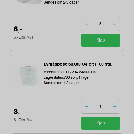
Sendes om:2-3 dager
6,-
5,- Eks. Mva.
Kjøp
Lynlåspose 60X80 U/Felt (100 stk)
Varenummer:172204 /66900110
Lagerstatus:738 stk på lager.
Sendes om:1-3 dager
8,-
6,- Eks. Mva.
Kjøp