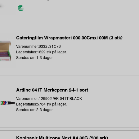
Cateringfilm Wrapmaster1000 30Cmx100M (3 stk)
Varenummer:8332 /31C78
Lagerstatus:1629 stk på lager.
Sendes om:1-3 dager
Artline 041T Merkepenn 2-i-1 sort
Varenummer:128902 /EK-041T BLACK
Lagerstatus:5784 stk på lager.
Sendes om:2-3 dager
Kopipapir Multicopy Next A4 80G (500 ark)