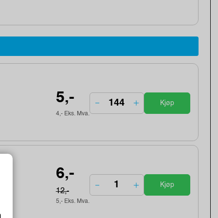
5,-
Kjøp
4,- Eks. Mva.
6,-
Kjøp
12,-
5,- Eks. Mva.
m