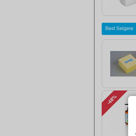
Best Selgere
-48%