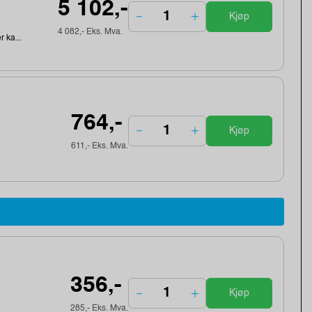
5 102,-
Kjøp
4 082,- Eks. Mva.
r ka...
764,-
Kjøp
611,- Eks. Mva.
356,-
Kjøp
285,- Eks. Mva.