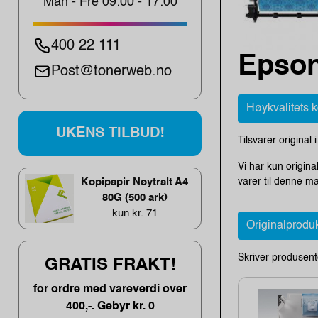
Man - Fre 09:00 - 17:00
400 22 111
Epson
Post@tonerweb.no
Høykvalitets 
UKENS TILBUD!
Tilsvarer original 
Vi har kun origin
varer til denne m
Kopipapir Nøytralt A4
80G (500 ark)
kun kr. 71
Originalprodu
Skriver produsent
GRATIS FRAKT!
for ordre med vareverdi over
400,-. Gebyr kr. 0