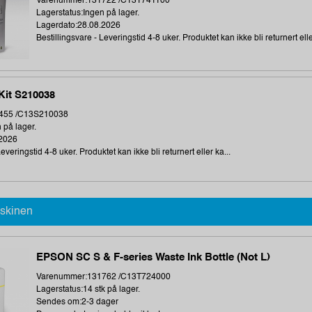
Varenummer:131722 /C13T741100
Lagerstatus:Ingen på lager.
Lagerdato:28.08.2026
Bestillingsvare - Leveringstid 4-8 uker. Produktet kan ikke bli returnert elle
Kit S210038
455 /C13S210038
 på lager.
.2026
everingstid 4-8 uker. Produktet kan ikke bli returnert eller ka...
askinen
EPSON SC S & F-series Waste Ink Bottle (Not L)
Varenummer:131762 /C13T724000
Lagerstatus:14 stk på lager.
Sendes om:2-3 dager