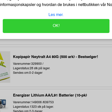
informasjonskapsler og hvordan de brukes i nettbutikken vår
N
Earphones Saver 3.5 mm MiniJack, Black (BULK)
Les mer.
Varenummer:221353 /325-62
OK!
Lagerstatus:1411 stk på lager.
Sendes om:2-3 dager
Kopipapir Nøytralt A4 80G (500 ark) - Bestselger!
Varenummer:329900 /
Lagerstatus:28 stk på lager.
Sendes om:0-2 dager
Energizer Lithium AA/L91 Batterier (10-pk)
Varenummer:149006 /639753
Lagerstatus:1323 stk på lager.
Sendes om:2-3 dager