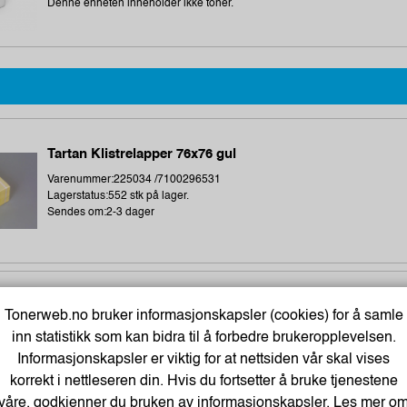
Denne enheten inneholder ikke toner.
Tartan Klistrelapper 76x76 gul
Varenummer:225034 /7100296531
Lagerstatus:552 stk på lager.
Sendes om:2-3 dager
BATH GEL 300 ml - LET`S CHANGE OUR LIFE
Tonerweb.no bruker informasjonskapsler (cookies) for å samle
Varenummer:184283 /BathGEL-300-ml
inn statistikk som kan bidra til å forbedre brukeropplevelsen.
Lagerstatus:2559 stk på lager.
Informasjonskapsler er viktig for at nettsiden vår skal vises
Sendes om:0-2 dager
korrekt i nettleseren din. Hvis du fortsetter å bruke tjenestene
våre, godkjenner du bruken av informasjonskapsler. Les mer o