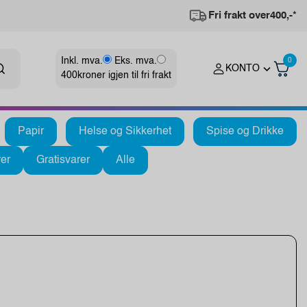
Fri frakt over
400,-*
Inkl. mva.
Eks. mva.
0
KONTO
400
kroner igjen til fri frakt
Papir
Helse og Sikkerhet
Spise og Drikke
er
Gratisvarer
Alle