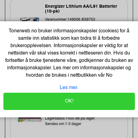
Energizer Lithium AA/L91 Batterier
(10-pk)
Varenummer:149006 /639753
Lagerstatus:1382 stk på lager.
Tonerweb.no bruker informasjonskapsler (cookies) for å
Sendes om:0-2 dager
samle inn statistikk som kan bidra til å forbedre
brukeropplevelsen. Informasjonskapsler er viktig for at
nettsiden vår skal vises korrekt i nettleseren din. Hvis du
fortsetter å bruke tjenestene våre, godkjenner du bruken av
261,-
informasjonskapsler. Les mer om informasjonskapsler og
hvordan de brukes i nettbutikken vår
No
209,- Eks. Mva.
Kjøp
Les mer.
Cateringfilm Wrapmaster1000
OK!
30Cmx100M (3 stk)
Varenummer:8332 /31C78
Lagerstatus:1450 stk på lager.
Sendes om:1-3 dager