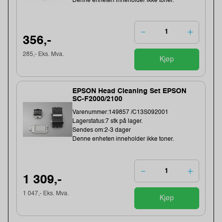
Denne enheten inneholder ikke toner.
356,-
285,- Eks. Mva.
Kjøp
EPSON Head Cleaning Set EPSON
SC-F2000/2100
Varenummer:149857 /C13S092001
Lagerstatus:7 stk på lager.
Sendes om:2-3 dager
Denne enheten inneholder ikke toner.
1 309,-
1 047,- Eks. Mva.
Kjøp