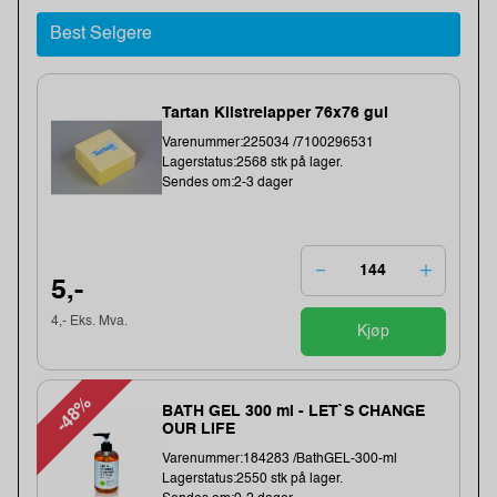
Best Selgere
Tartan Klistrelapper 76x76 gul
Varenummer:225034 /7100296531
Lagerstatus:2568 stk på lager.
Sendes om:2-3 dager
5,-
4,- Eks. Mva.
Kjøp
-48%
BATH GEL 300 ml - LET`S CHANGE
OUR LIFE
Varenummer:184283 /BathGEL-300-ml
Lagerstatus:2550 stk på lager.