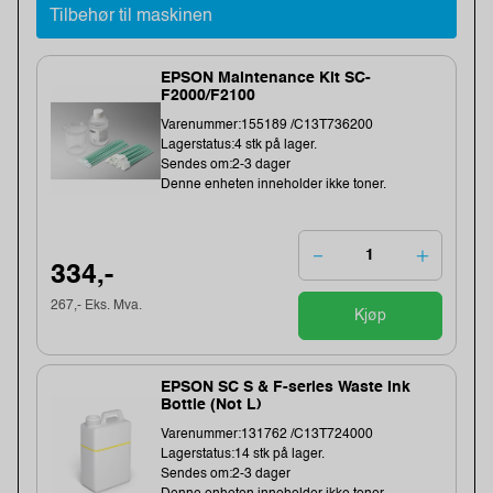
Tilbehør til maskinen
EPSON Maintenance Kit SC-
F2000/F2100
Varenummer:155189 /C13T736200
Lagerstatus:4 stk på lager.
Sendes om:2-3 dager
Denne enheten inneholder ikke toner.
334,-
267,- Eks. Mva.
Kjøp
EPSON SC S & F-series Waste Ink
Bottle (Not L)
Varenummer:131762 /C13T724000
Lagerstatus:14 stk på lager.
Sendes om:2-3 dager