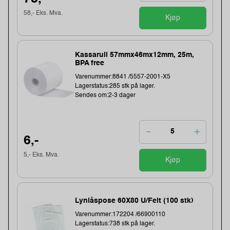
58,- Eks. Mva.
Kjøp
Kassarull 57mmx46mx12mm, 25m,
BPA free
Varenummer:8841 /5557-2001-X5
Lagerstatus:285 stk på lager.
Sendes om:2-3 dager
6,-
5,- Eks. Mva.
Kjøp
Lynlåspose 60X80 U/Felt (100 stk)
Varenummer:172204 /66900110
Lagerstatus:738 stk på lager.