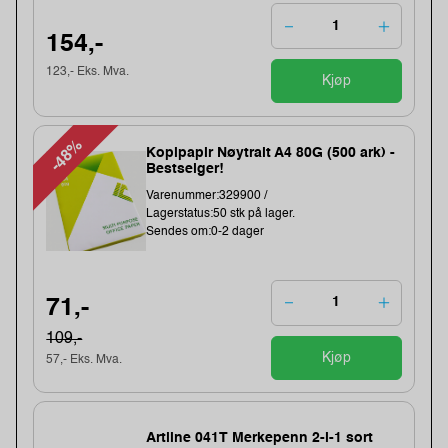
154,-
123,- Eks. Mva.
Kjøp
-48%
Kopipapir Nøytralt A4 80G (500 ark) -
Bestselger!
Varenummer:329900 /
Lagerstatus:50 stk på lager.
Sendes om:0-2 dager
71,-
109,-
Kjøp
57,- Eks. Mva.
Artline 041T Merkepenn 2-i-1 sort