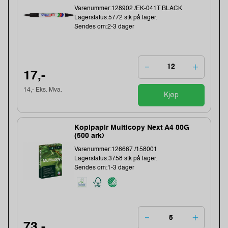
Varenummer:128902 /EK-041T BLACK
Lagerstatus:5772 stk på lager.
Sendes om:2-3 dager
17,-
14,- Eks. Mva.
Kjøp
Kopipapir Multicopy Next A4 80G
(500 ark)
Varenummer:126667 /158001
Lagerstatus:3758 stk på lager.
Sendes om:1-3 dager
73,-