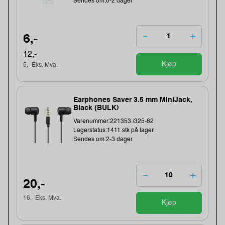
Sendes om:0-2 dager
6,-
12,-
Kjøp
5,- Eks. Mva.
Earphones Saver 3.5 mm MiniJack,
Black (BULK)
Varenummer:221353 /325-62
Lagerstatus:1411 stk på lager.
Sendes om:2-3 dager
20,-
16,- Eks. Mva.
Kjøp