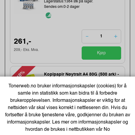
Lagerstatus:1384 stk på lager.
Sendes om:0-2 dager
261,-
209,- Eks. Mva.
Kjøp
-48%
Kopipapir Nøytralt A4 80G (500 ark) -
Bestselger!
Tonerweb.no bruker informasjonskapsler (cookies) for å
Varenummer:329900 /
samle inn statistikk som kan bidra til å forbedre
Lagerstatus:50 stk på lager.
Sendes om:0-2 dager
brukeropplevelsen. Informasjonskapsler er viktig for at
nettsiden vår skal vises korrekt i nettleseren din. Hvis du
fortsetter å bruke tjenestene våre, godkjenner du bruken av
71,-
informasjonskapsler. Les mer om informasjonskapsler og
hvordan de brukes i nettbutikken vår
No
109,-