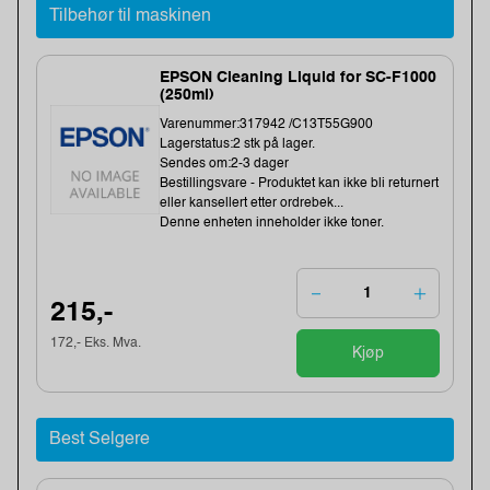
Tilbehør til maskinen
EPSON Cleaning Liquid for SC-F1000
(250ml)
Varenummer:317942 /C13T55G900
Lagerstatus:2 stk på lager.
Sendes om:2-3 dager
Bestillingsvare - Produktet kan ikke bli returnert
eller kansellert etter ordrebek...
Denne enheten inneholder ikke toner.
215,-
172,- Eks. Mva.
Kjøp
Best Selgere