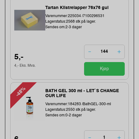
Tartan Klistrelapper 76x76 gul
Varenummer:225034 /7100296531
Lagerstatus:2568 stk på lager.
Sendes om:2-3 dager
5,-
4,- Eks. Mva.
Kjøp
-48%
BATH GEL 300 ml - LET`S CHANGE
OUR LIFE
Varenummer:184283 /BathGEL-300-ml
Lagerstatus:2550 stk på lager.
Sendes om:0-2 dager