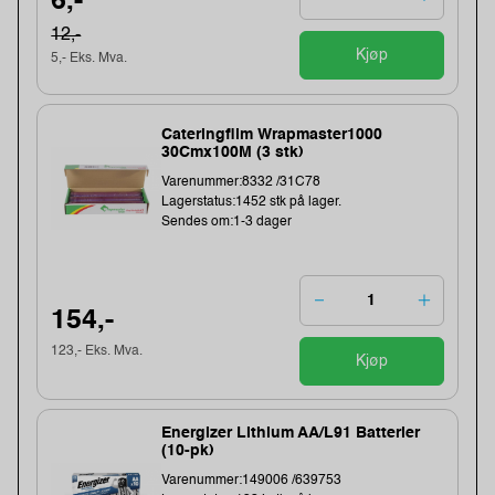
6,-
12,-
Kjøp
5,- Eks. Mva.
Cateringfilm Wrapmaster1000
30Cmx100M (3 stk)
Varenummer:8332 /31C78
Lagerstatus:1452 stk på lager.
Sendes om:1-3 dager
154,-
123,- Eks. Mva.
Kjøp
Energizer Lithium AA/L91 Batterier
(10-pk)
Varenummer:149006 /639753