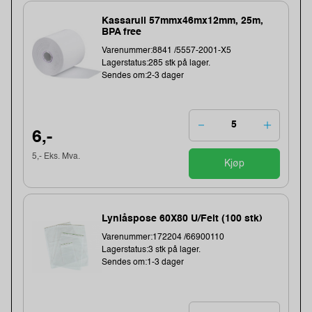
Kassarull 57mmx46mx12mm, 25m,
BPA free
Varenummer:8841 /5557-2001-X5
Lagerstatus:285 stk på lager.
Sendes om:2-3 dager
6,-
5,- Eks. Mva.
Kjøp
Lynlåspose 60X80 U/Felt (100 stk)
Varenummer:172204 /66900110
Lagerstatus:3 stk på lager.
Sendes om:1-3 dager