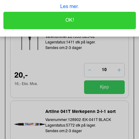
Kjøp
57,- Eks. Mva.
Les mer.
OK!
Earphones Saver 3.5 mm MiniJack,
Black (BULK)
Varenummer:221353 /325-62
Lagerstatus:1411 stk på lager.
Sendes om:2-3 dager
20,-
16,- Eks. Mva.
Kjøp
Artline 041T Merkepenn 2-i-1 sort
Varenummer:128902 /EK-041T BLACK
Lagerstatus:5772 stk på lager.
Sendes om:2-3 dager