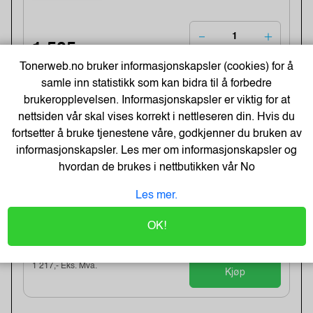
1 505,-
Tonerweb.no bruker informasjonskapsler (cookies) for å
1 204,- Eks. Mva.
Kjøp
samle inn statistikk som kan bidra til å forbedre
brukeropplevelsen. Informasjonskapsler er viktig for at
nettsiden vår skal vises korrekt i nettleseren din. Hvis du
T6538 Matte Black Ink Cartridge
fortsetter å bruke tjenestene våre, godkjenner du bruken av
Varenummer:6769 /C13T653800
informasjonskapsler. Les mer om informasjonskapsler og
Lagerstatus:Ingen på lager.
Lagerdato:14 dager
hvordan de brukes i nettbutikken vår
No
Bestillingsvare - Leveringstid 4-8 uker.
Produktet kan ikke bli returnert eller ka...
Les mer.
OK!
1 521,-
1 217,- Eks. Mva.
Kjøp