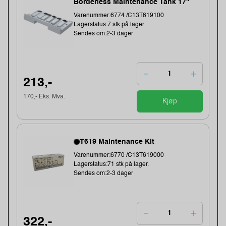
Borderless Maintenance Tank 17''
Varenummer:6774 /C13T619100
Lagerstatus:7 stk på lager.
Sendes om:2-3 dager
213,-
170,- Eks. Mva.
Kjøp
T619 Maintenance Kit
Varenummer:6770 /C13T619000
Lagerstatus:71 stk på lager.
Sendes om:2-3 dager
322,-