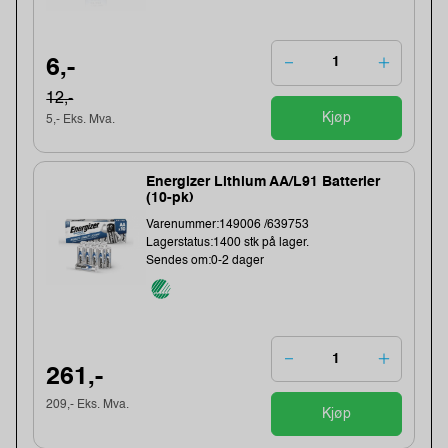
6,-
12,-
Kjøp
5,- Eks. Mva.
Energizer Lithium AA/L91 Batterier
(10-pk)
Varenummer:149006 /639753
Lagerstatus:1400 stk på lager.
Sendes om:0-2 dager
261,-
209,- Eks. Mva.
Kjøp