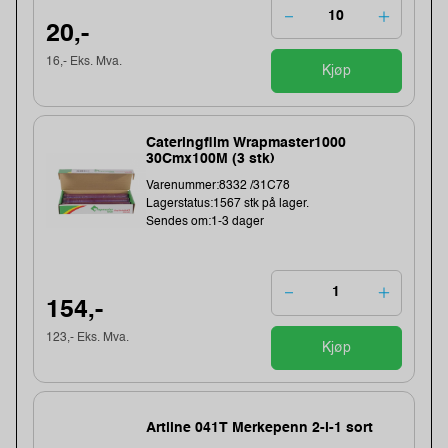
20,-
16,- Eks. Mva.
Kjøp
Cateringfilm Wrapmaster1000
30Cmx100M (3 stk)
Varenummer:8332 /31C78
Lagerstatus:1567 stk på lager.
Sendes om:1-3 dager
154,-
123,- Eks. Mva.
Kjøp
Artline 041T Merkepenn 2-i-1 sort