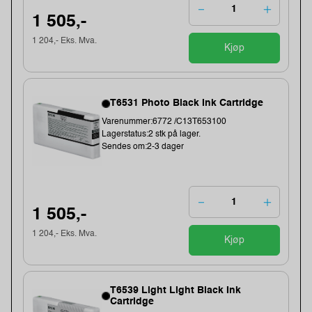
1 505,-
1 204,- Eks. Mva.
Kjøp
T6531 Photo Black Ink Cartridge
Varenummer:6772 /C13T653100
Lagerstatus:2 stk på lager.
Sendes om:2-3 dager
1 505,-
1 204,- Eks. Mva.
Kjøp
T6539 Light Light Black Ink
Cartridge