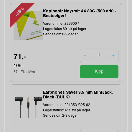
-48%
Kopipapir Nøytralt A4 80G (500 ark) -
Bestselger!
Varenummer:329900 /
Lagerstatus:60 stk på lager.
Sendes om:0-2 dager
71,-
109,-
Kjøp
57,- Eks. Mva.
Earphones Saver 3.5 mm MiniJack,
Black (BULK)
Varenummer:221353 /325-62
Lagerstatus:1411 stk på lager.
Sendes om:2-3 dager