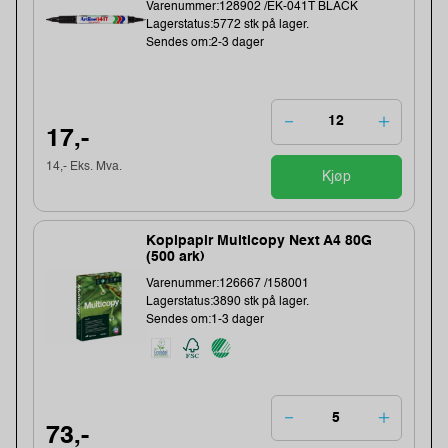
Varenummer:128902 /EK-041T BLACK
Lagerstatus:5772 stk på lager.
Sendes om:2-3 dager
17,-
14,- Eks. Mva.
Kjøp
Kopipapir Multicopy Next A4 80G
(500 ark)
Varenummer:126667 /158001
Lagerstatus:3890 stk på lager.
Sendes om:1-3 dager
73,-