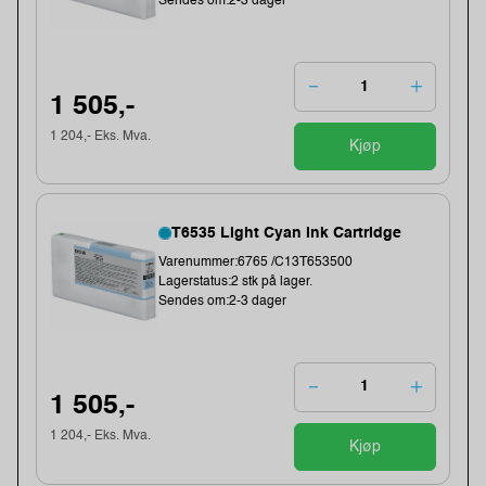
Sendes om:2-3 dager
1 505,-
1 204,- Eks. Mva.
Kjøp
T6535 Light Cyan Ink Cartridge
Varenummer:6765 /C13T653500
Lagerstatus:2 stk på lager.
Sendes om:2-3 dager
1 505,-
1 204,- Eks. Mva.
Kjøp