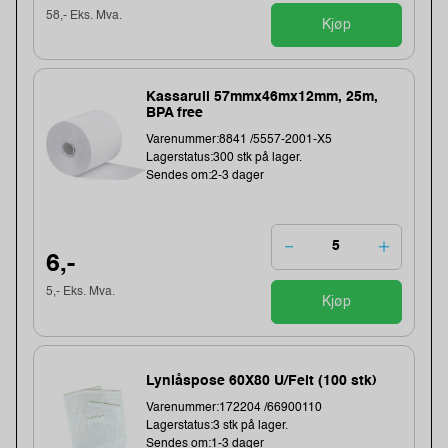
58,- Eks. Mva.
Kjøp
Kassarull 57mmx46mx12mm, 25m,
BPA free
Varenummer:8841 /5557-2001-X5
Lagerstatus:300 stk på lager.
Sendes om:2-3 dager
6,-
5,- Eks. Mva.
Kjøp
Lynlåspose 60X80 U/Felt (100 stk)
Varenummer:172204 /66900110
Lagerstatus:3 stk på lager.
Sendes om:1-3 dager