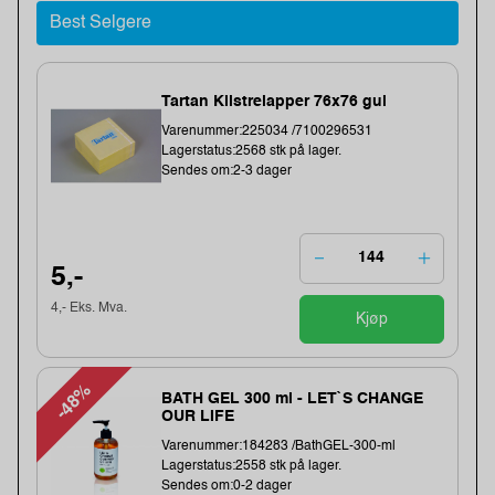
Best Selgere
Tartan Klistrelapper 76x76 gul
Varenummer:225034 /7100296531
Lagerstatus:2568 stk på lager.
Sendes om:2-3 dager
5,-
4,- Eks. Mva.
Kjøp
-48%
BATH GEL 300 ml - LET`S CHANGE
OUR LIFE
Varenummer:184283 /BathGEL-300-ml
Lagerstatus:2558 stk på lager.
Sendes om:0-2 dager