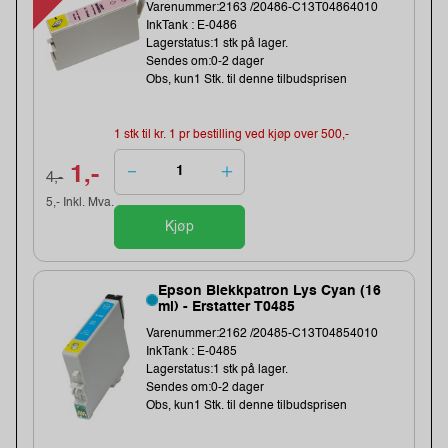
Varenummer:2163 /20486-C13T04864010
InkTank : E-0486
Lagerstatus:1 stk på lager.
Sendes om:0-2 dager
Obs, kun1 Stk. til denne tilbudsprisen
1 stk til kr. 1 pr bestilling ved kjøp over 500,-
1,-
4,-
5,- Inkl. Mva.
Kjøp
Epson Blekkpatron Lys Cyan (16
ml) - Erstatter T0485
Varenummer:2162 /20485-C13T04854010
InkTank : E-0485
Lagerstatus:1 stk på lager.
Sendes om:0-2 dager
Obs, kun1 Stk. til denne tilbudsprisen