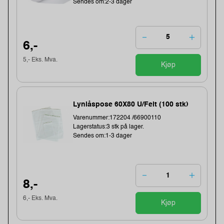
Sendes om:2-3 dager
6,-
5,- Eks. Mva.
Kjøp
Lynlåspose 60X80 U/Felt (100 stk)
Varenummer:172204 /66900110
Lagerstatus:3 stk på lager.
Sendes om:1-3 dager
8,-
6,- Eks. Mva.
Kjøp