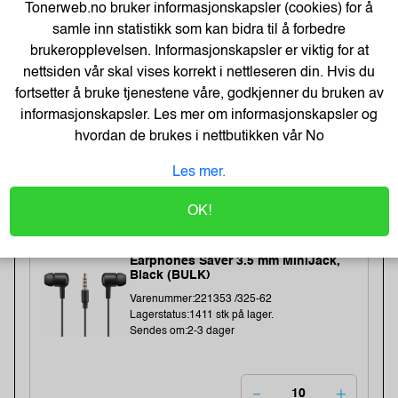
Tonerweb.no bruker informasjonskapsler (cookies) for å
-48%
Kopipapir Nøytralt A4 80G (500 ark) -
samle inn statistikk som kan bidra til å forbedre
Bestselger!
brukeropplevelsen. Informasjonskapsler er viktig for at
Varenummer:329900 /
Lagerstatus:50 stk på lager.
nettsiden vår skal vises korrekt i nettleseren din. Hvis du
Sendes om:0-2 dager
fortsetter å bruke tjenestene våre, godkjenner du bruken av
informasjonskapsler. Les mer om informasjonskapsler og
hvordan de brukes i nettbutikken vår
No
71,-
Les mer.
109,-
Kjøp
57,- Eks. Mva.
OK!
Earphones Saver 3.5 mm MiniJack,
Black (BULK)
Varenummer:221353 /325-62
Lagerstatus:1411 stk på lager.
Sendes om:2-3 dager