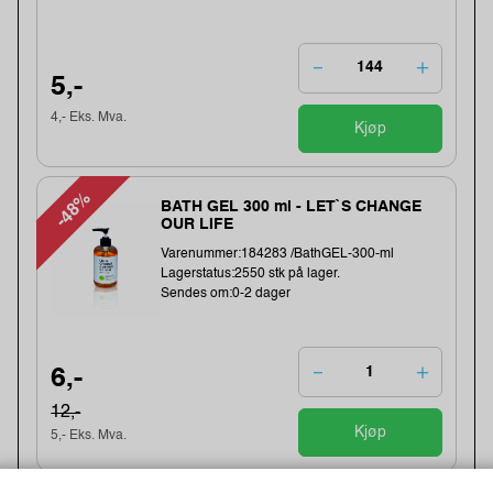
5,-
4,- Eks. Mva.
Kjøp
-48%
BATH GEL 300 ml - LET`S CHANGE
OUR LIFE
Varenummer:184283 /BathGEL-300-ml
Lagerstatus:2550 stk på lager.
Sendes om:0-2 dager
6,-
12,-
Kjøp
5,- Eks. Mva.