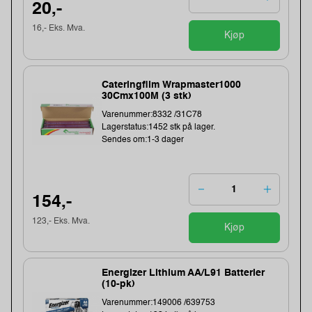
20,-
16,- Eks. Mva.
Kjøp
Cateringfilm Wrapmaster1000
30Cmx100M (3 stk)
Varenummer:8332 /31C78
Lagerstatus:1452 stk på lager.
Sendes om:1-3 dager
154,-
123,- Eks. Mva.
Kjøp
Energizer Lithium AA/L91 Batterier
(10-pk)
Varenummer:149006 /639753