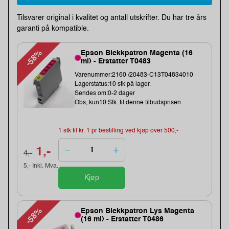
Tilsvarer original i kvalitet og antall utskrifter. Du har tre års
garanti på kompatible.
-58%
Epson Blekkpatron Magenta (16
ml) - Erstatter T0483
Varenummer:2160 /20483-C13T04834010
Lagerstatus:10 stk på lager.
Sendes om:0-2 dager
Obs, kun10 Stk. til denne tilbudsprisen
1 stk til kr. 1 pr bestilling ved kjøp over 500,-
1,-
4,-
5,- Inkl. Mva.
Kjøp
-58%
Epson Blekkpatron Lys Magenta
(16 ml) - Erstatter T0486