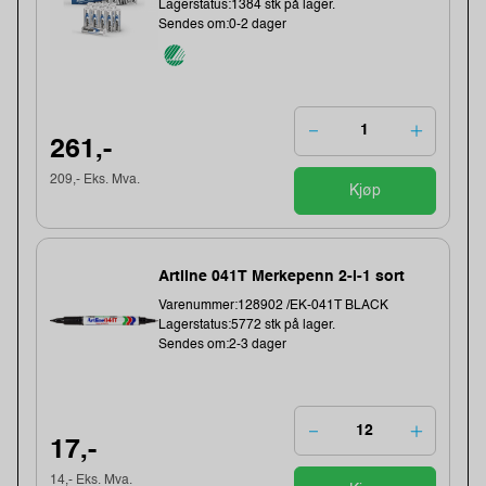
Lagerstatus:1384 stk på lager.
Sendes om:0-2 dager
261,-
209,- Eks. Mva.
Kjøp
Artline 041T Merkepenn 2-i-1 sort
Varenummer:128902 /EK-041T BLACK
Lagerstatus:5772 stk på lager.
Sendes om:2-3 dager
17,-
14,- Eks. Mva.