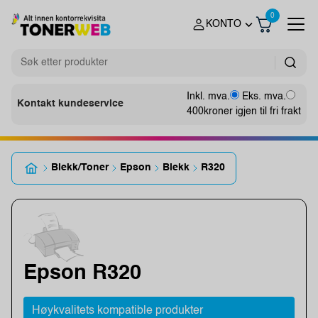
0
KONTO
Inkl. mva.
Eks. mva.
Kontakt kundeservice
400
kroner igjen til fri frakt
Blekk/Toner
Epson
Blekk
R320
Epson R320
Høykvalitets kompatible produkter