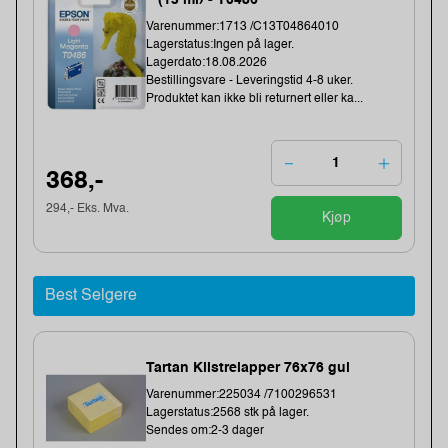
(13 ml) - T0486
Varenummer:1713 /C13T04864010
Lagerstatus:Ingen på lager.
Lagerdato:18.08.2026
Bestillingsvare - Leveringstid 4-8 uker.
Produktet kan ikke bli returnert eller ka...
368,-
294,- Eks. Mva.
Kjøp
Best Selgere
Tartan Klistrelapper 76x76 gul
Varenummer:225034 /7100296531
Lagerstatus:2568 stk på lager.
Sendes om:2-3 dager