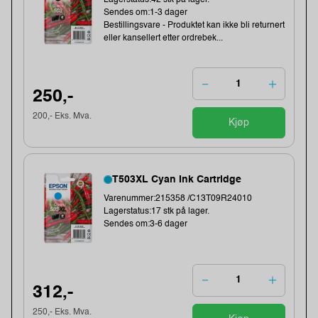
Lagerstatus:42 stk på lager.
Sendes om:1-3 dager
Bestillingsvare - Produktet kan ikke bli returnert
eller kansellert etter ordrebek...
250,-
200,- Eks. Mva.
Kjøp
T503XL Cyan Ink Cartridge
Varenummer:215358 /C13T09R24010
Lagerstatus:17 stk på lager.
Sendes om:3-6 dager
312,-
250,- Eks. Mva.