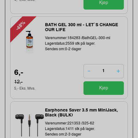
Kjøp
-48%
BATH GEL 300 ml - LET`S CHANGE
OUR LIFE
Varenummer:184283 /BathGEL-300-ml
Lagerstatus:2559 stk på lager.
Sendes om:0-2 dager
6,-
12,-
Kjøp
5,- Eks. Mva.
Earphones Saver 3.5 mm MiniJack,
Black (BULK)
Varenummer:221353 /325-62
Lagerstatus:1411 stk på lager.
Sendes om:2-3 dager