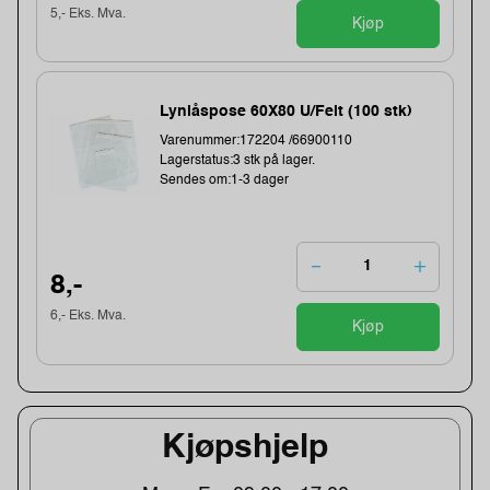
5,- Eks. Mva.
Kjøp
Lynlåspose 60X80 U/Felt (100 stk)
Varenummer:172204 /66900110
Lagerstatus:3 stk på lager.
Sendes om:1-3 dager
8,-
6,- Eks. Mva.
Kjøp
Kjøpshjelp