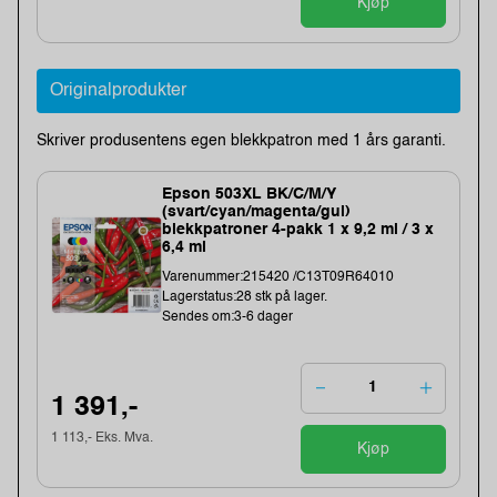
Kjøp
Originalprodukter
Skriver produsentens egen blekkpatron med 1 års garanti.
Epson 503XL BK/C/M/Y
(svart/cyan/magenta/gul)
blekkpatroner 4-pakk 1 x 9,2 ml / 3 x
6,4 ml
Varenummer:215420 /C13T09R64010
Lagerstatus:28 stk på lager.
Sendes om:3-6 dager
1 391,-
1 113,- Eks. Mva.
Kjøp