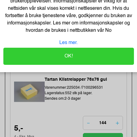
brukeropplevelsen. Informasjonskapsler er viktig for at
nettsiden vår skal vises korrekt i nettleseren din. Hvis du
fortsetter å bruke tjenestene våre, godkjenner du bruken av
115,-
informasjonskapsler. Les mer om informasjonskapsler og
hvordan de brukes i nettbutikken vår
No
92,- Eks. Mva.
Kjøp
Les mer.
OK!
Best Selgere
Tartan Klistrelapper 76x76 gul
Varenummer:225034 /7100296531
Lagerstatus:552 stk på lager.
Sendes om:2-3 dager
5,-
4,- Eks. Mva.