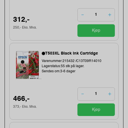
312,-
250,- Eks. Mva.
Kjøp
T503XL Black Ink Cartridge
Varenummer:215432 /C13T09R14010
Lagerstatus:55 stk på lager.
Sendes om:3-6 dager
466,-
373,- Eks. Mva.
Kjøp