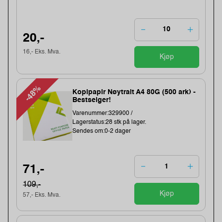
20,-
16,- Eks. Mva.
Kjøp
-48%
Kopipapir Nøytralt A4 80G (500 ark) -
Bestselger!
Varenummer:329900 /
Lagerstatus:28 stk på lager.
Sendes om:0-2 dager
71,-
109,-
Kjøp
57,- Eks. Mva.