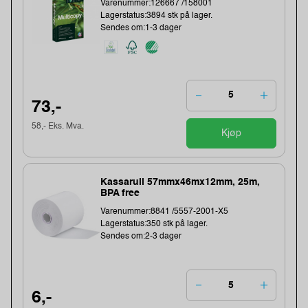
Varenummer:126667 /158001
Lagerstatus:3894 stk på lager.
Sendes om:1-3 dager
73,-
58,- Eks. Mva.
Kjøp
Kassarull 57mmx46mx12mm, 25m,
BPA free
Varenummer:8841 /5557-2001-X5
Lagerstatus:350 stk på lager.
Sendes om:2-3 dager
6,-