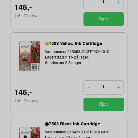
145,-
116,- Eks. Mva.
Kjøp
T503 Yellow Ink Cartridge
Varenummer:215383 /C13T09Q44010
Lagerstatus:4 stk på lager.
Sendes om:2-3 dager
145,-
116,- Eks. Mva.
Kjøp
T503 Black Ink Cartridge
Varenummer:215431 /C13T09Q14010