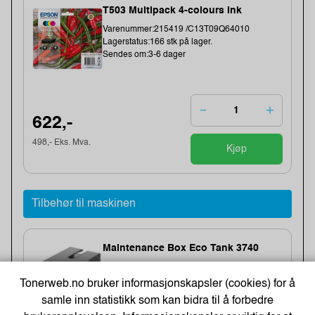
T503 Multipack 4-colours Ink
Varenummer:215419 /C13T09Q64010
Lagerstatus:166 stk på lager.
Sendes om:3-6 dager
622,-
498,- Eks. Mva.
Kjøp
Tilbehør til maskinen
Maintenance Box Eco Tank 3740
Varenummer:172686 /C13T04D100
Lagerstatus:33 stk på lager.
Tonerweb.no bruker informasjonskapsler (cookies) for å
Sendes om:0-2 dager
samle inn statistikk som kan bidra til å forbedre
Denne enheten inneholder ikke toner.