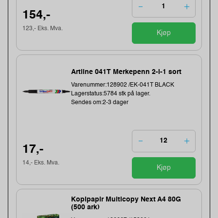
154,-
123,- Eks. Mva.
Kjøp
Artline 041T Merkepenn 2-i-1 sort
Varenummer:128902 /EK-041T BLACK
Lagerstatus:5784 stk på lager.
Sendes om:2-3 dager
17,-
14,- Eks. Mva.
Kjøp
Kopipapir Multicopy Next A4 80G
(500 ark)