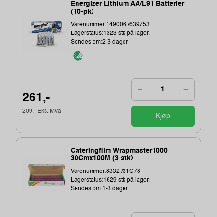
Energizer Lithium AA/L91 Batterier
(10-pk)
Varenummer:149006 /639753
Lagerstatus:1323 stk på lager.
Sendes om:2-3 dager
261,-
209,- Eks. Mva.
Kjøp
Cateringfilm Wrapmaster1000
30Cmx100M (3 stk)
Varenummer:8332 /31C78
Lagerstatus:1629 stk på lager.
Sendes om:1-3 dager