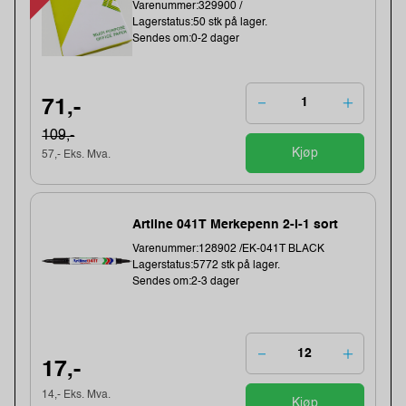
Varenummer:329900 /
Lagerstatus:50 stk på lager.
Sendes om:0-2 dager
71,-
109,-
Kjøp
57,- Eks. Mva.
Artline 041T Merkepenn 2-i-1 sort
Varenummer:128902 /EK-041T BLACK
Lagerstatus:5772 stk på lager.
Sendes om:2-3 dager
17,-
14,- Eks. Mva.
Kjøp