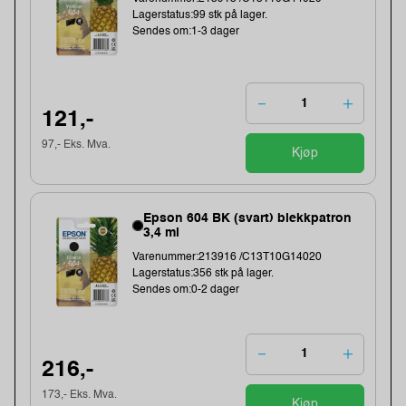
Lagerstatus:99 stk på lager.
Sendes om:1-3 dager
121,-
97,- Eks. Mva.
Kjøp
Epson 604 BK (svart) blekkpatron
3,4 ml
Varenummer:213916 /C13T10G14020
Lagerstatus:356 stk på lager.
Sendes om:0-2 dager
216,-
173,- Eks. Mva.
Kjøp