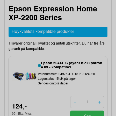
Epson Expression Home
XP-2200 Series
Høykvalitets kompatible produkter
Tilsvarer original i kvalitet og antall utskrifter. Du har tre års
garanti på kompatible.
Epson 604XL C (cyan) blekkpatron
4 ml - kompatibel
Varenummer:324978 /E-C13T10H24020
Lagerstatus:15 stk på lager.
Sendes om:0-2 dager
124,-
99,- Eks. Mva.