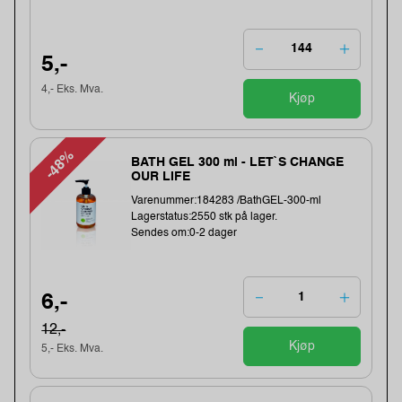
5,-
4,- Eks. Mva.
Kjøp
-48%
BATH GEL 300 ml - LET`S CHANGE
OUR LIFE
Varenummer:184283 /BathGEL-300-ml
Lagerstatus:2550 stk på lager.
Sendes om:0-2 dager
6,-
12,-
Kjøp
5,- Eks. Mva.