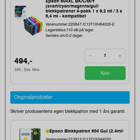
Epson 604XL BK/C/M/Y
(svart/cyan/magenta/gul)
blekkpatroner 4-pakk 1 x 9,2 ml / 3 x
6,4 ml - kompatibel
Varenummer:220847 /C13T10H64020-E
Lagerstatus:110 stk på lager.
Sendes om:0-2 dager
494,-
395,- Eks. Mva.
Kjøp
Originalprodukter
Skriver produsentens egen blekkpatron med 1 års garanti.
Epson Blekkpatron 604 Gul (2.4ml)
Varenummer:213913 /C13T10G44020