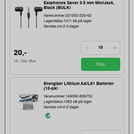
Earphones Saver 3.5 mm MiniJack,
Black (BULK)
Varenummer:221353 /325-62
Lagerstatus:1411 stk på lager.
Sendes om:2-3 dager
20,-
16,- Eks. Mva.
Kjøp
Energizer Lithium AA/L91 Batterier
(10-pk)
Varenummer:149006 /639753
Lagerstatus:1382 stk på lager.
Sendes om:0-2 dager