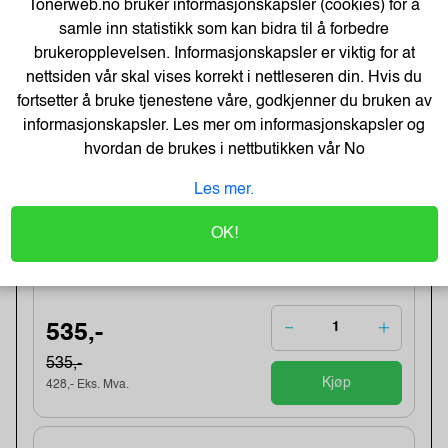
Tonerweb.no bruker informasjonskapsler (cookies) for å
samle inn statistikk som kan bidra til å forbedre
brukeropplevelsen. Informasjonskapsler er viktig for at
254,-
nettsiden vår skal vises korrekt i nettleseren din. Hvis du
203,- Eks. Mva.
fortsetter å bruke tjenestene våre, godkjenner du bruken av
Kjøp
informasjonskapsler. Les mer om informasjonskapsler og
hvordan de brukes i nettbutikken vår
No
-22%
T604XL Black Ink Cartridge w/alarm
Les mer.
Varenummer:232867 /
Lagerstatus:1 stk på lager.
OK!
Sendes om:0-2 dager
Obs, kun1 Stk. til denne tilbudsprisen
535,-
535,-
Kjøp
428,- Eks. Mva.