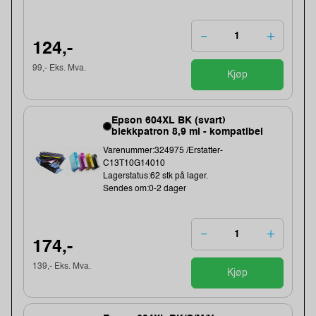
124,-
99,- Eks. Mva.
Kjøp
Epson 604XL BK (svart)
blekkpatron 8,9 ml - kompatibel
Varenummer:324975 /Erstatter-
C13T10G14010
Lagerstatus:62 stk på lager.
Sendes om:0-2 dager
174,-
139,- Eks. Mva.
Kjøp