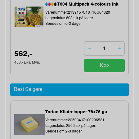
T604 Multipack 4-colours Ink
Varenummer:213915 /C13T10G64020
Lagerstatus:603 stk på lager.
Sendes om:0-2 dager
562,-
450,- Eks. Mva.
Kjøp
Best Selgere
Tartan Klistrelapper 76x76 gul
Varenummer:225034 /7100296531
Lagerstatus:2568 stk på lager.
Sendes om:2-3 dager