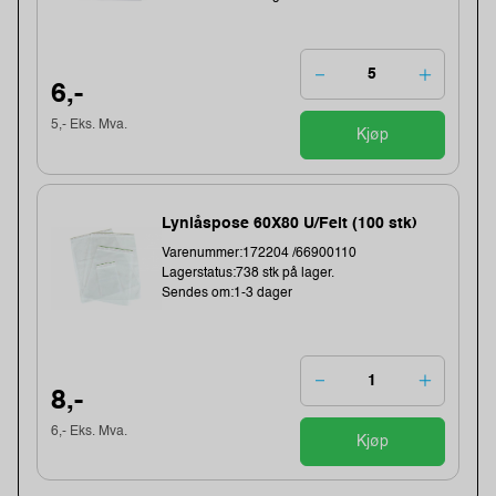
6,-
5,- Eks. Mva.
Kjøp
Lynlåspose 60X80 U/Felt (100 stk)
Varenummer:172204 /66900110
Lagerstatus:738 stk på lager.
Sendes om:1-3 dager
8,-
6,- Eks. Mva.
Kjøp