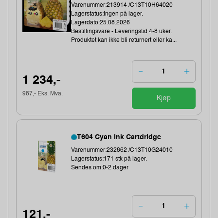
Varenummer:213914 /C13T10H64020
Lagerstatus:Ingen på lager.
Lagerdato:25.08.2026
Bestillingsvare - Leveringstid 4-8 uker.
Produktet kan ikke bli returnert eller ka...
1 234,-
987,- Eks. Mva.
Kjøp
T604 Cyan Ink Cartdridge
Varenummer:232862 /C13T10G24010
Lagerstatus:171 stk på lager.
Sendes om:0-2 dager
121,-