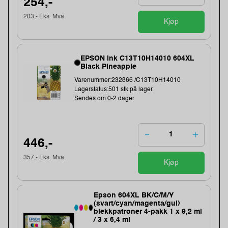
254,-
203,- Eks. Mva.
Kjøp
EPSON Ink C13T10H14010 604XL
Black Pineapple
Varenummer:232866 /C13T10H14010
Lagerstatus:501 stk på lager.
Sendes om:0-2 dager
446,-
357,- Eks. Mva.
Kjøp
Epson 604XL BK/C/M/Y
(svart/cyan/magenta/gul)
blekkpatroner 4-pakk 1 x 9,2 ml
/ 3 x 6,4 ml