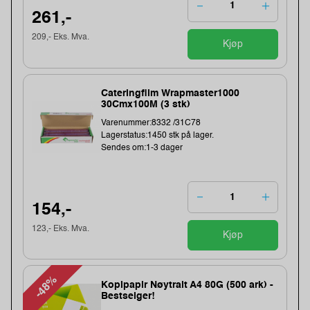
261,-
209,- Eks. Mva.
Kjøp
Cateringfilm Wrapmaster1000
30Cmx100M (3 stk)
Varenummer:8332 /31C78
Lagerstatus:1450 stk på lager.
Sendes om:1-3 dager
154,-
123,- Eks. Mva.
Kjøp
-48%
Kopipapir Nøytralt A4 80G (500 ark) -
Bestselger!