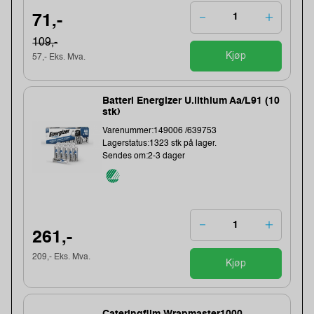
71,-
109,-
Kjøp
57,- Eks. Mva.
Batteri Energizer U.lithium Aa/L91 (10
stk)
Varenummer:149006 /639753
Lagerstatus:1323 stk på lager.
Sendes om:2-3 dager
261,-
209,- Eks. Mva.
Kjøp
Cateringfilm Wrapmaster1000