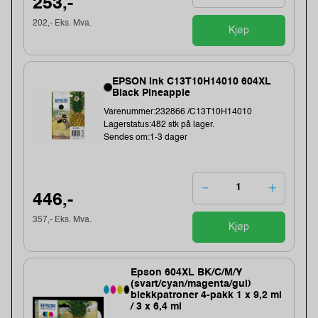
253,-
202,- Eks. Mva.
Kjøp
EPSON Ink C13T10H14010 604XL
Black Pineapple
Varenummer:232866 /C13T10H14010
Lagerstatus:482 stk på lager.
Sendes om:1-3 dager
446,-
357,- Eks. Mva.
Kjøp
Epson 604XL BK/C/M/Y
(svart/cyan/magenta/gul)
blekkpatroner 4-pakk 1 x 9,2 ml
/ 3 x 6,4 ml