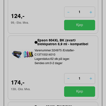
124,-
99,- Eks. Mva.
Kjøp
Epson 604XL BK (svart)
blekkpatron 8,9 ml - kompatibel
Varenummer:324975 /Erstatter-
C13T10G14010
Lagerstatus:62 stk på lager.
Sendes om:0-2 dager
174,-
139,- Eks. Mva.
Kjøp