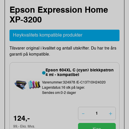
Epson Expression Home
XP-3200
Høykvalitets kompatible produkter
Tilsvarer original i kvalitet og antall utskrifter. Du har tre års
garanti på kompatible.
Epson 604XL C (cyan) blekkpatron
4 ml - kompatibel
Varenummer:324978 /E-C13T10H24020
Lagerstatus:16 stk på lager.
Sendes om:0-2 dager
124,-
99,- Eks. Mva.