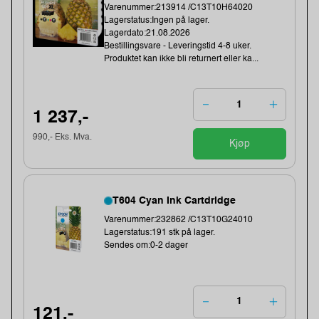
Varenummer:213914 /C13T10H64020
Lagerstatus:Ingen på lager.
Lagerdato:21.08.2026
Bestillingsvare - Leveringstid 4-8 uker.
Produktet kan ikke bli returnert eller ka...
1 237,-
990,- Eks. Mva.
Kjøp
T604 Cyan Ink Cartdridge
Varenummer:232862 /C13T10G24010
Lagerstatus:191 stk på lager.
Sendes om:0-2 dager
121,-