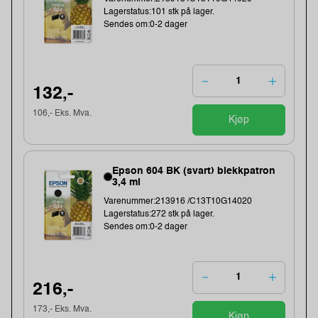
Lagerstatus:101 stk på lager.
Sendes om:0-2 dager
132,-
106,- Eks. Mva.
Kjøp
Epson 604 BK (svart) blekkpatron
3,4 ml
Varenummer:213916 /C13T10G14020
Lagerstatus:272 stk på lager.
Sendes om:0-2 dager
216,-
173,- Eks. Mva.
Kjøp