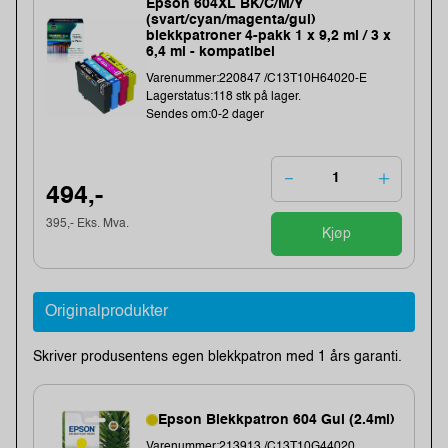
Epson 604XL BK/C/M/Y
(svart/cyan/magenta/gul)
blekkpatroner 4-pakk 1 x 9,2 ml / 3 x
6,4 ml - kompatibel
Varenummer:220847 /C13T10H64020-E
Lagerstatus:118 stk på lager.
Sendes om:0-2 dager
494,-
395,- Eks. Mva.
Kjøp
Originalprodukter
Skriver produsentens egen blekkpatron med 1 års garanti.
Epson Blekkpatron 604 Gul (2.4ml)
Varenummer:213913 /C13T10G44020