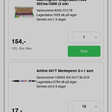
30Cmx100M (3 stk)
Varenummer:8332 /31C78
Lagerstatus:1629 stk på lager.
Sendes om:1-3 dager
154,-
123,- Eks. Mva.
Kjøp
Artline 041T Merkepenn 2-i-1 sort
Varenummer:128902 /EK-041T BLACK
Lagerstatus:5784 stk på lager.
Sendes om:2-3 dager
17,-