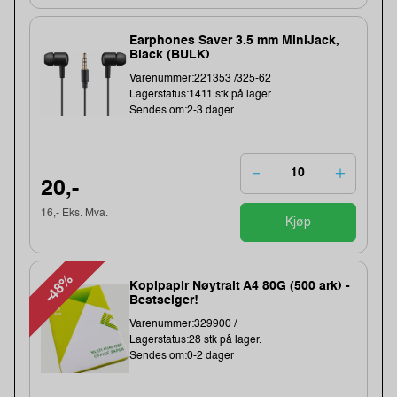
Earphones Saver 3.5 mm MiniJack,
Black (BULK)
Varenummer:221353 /325-62
Lagerstatus:1411 stk på lager.
Sendes om:2-3 dager
20,-
16,- Eks. Mva.
Kjøp
-48%
Kopipapir Nøytralt A4 80G (500 ark) -
Bestselger!
Varenummer:329900 /
Lagerstatus:28 stk på lager.
Sendes om:0-2 dager