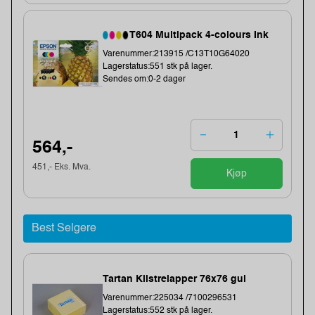
T604 Multipack 4-colours Ink
Varenummer:213915 /C13T10G64020
Lagerstatus:551 stk på lager.
Sendes om:0-2 dager
564,-
451,- Eks. Mva.
Kjøp
Best Selgere
Tartan Klistrelapper 76x76 gul
Varenummer:225034 /7100296531
Lagerstatus:552 stk på lager.