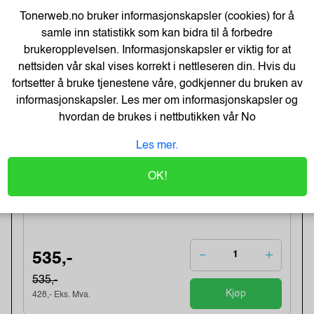
Bestillingsvare - Produktet kan ikke bli returnert eller kansellert
Tonerweb.no bruker informasjonskapsler (cookies) for å
etter ordrebek...
samle inn statistikk som kan bidra til å forbedre
brukeropplevelsen. Informasjonskapsler er viktig for at
nettsiden vår skal vises korrekt i nettleseren din. Hvis du
236,-
fortsetter å bruke tjenestene våre, godkjenner du bruken av
189,- Eks. Mva.
Kjøp
informasjonskapsler. Les mer om informasjonskapsler og
hvordan de brukes i nettbutikken vår
No
-22%
Les mer.
T604XL Black Ink Cartridge w/alarm
Varenummer:232867 /
OK!
Lagerstatus:1 stk på lager.
Sendes om:0-2 dager
Obs, kun1 Stk. til denne tilbudsprisen
535,-
535,-
Kjøp
428,- Eks. Mva.