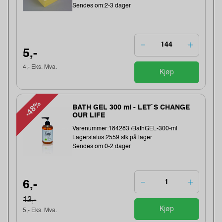
Sendes om:2-3 dager
5,-
4,- Eks. Mva.
Kjøp
-48%
BATH GEL 300 ml - LET`S CHANGE
OUR LIFE
Varenummer:184283 /BathGEL-300-ml
Lagerstatus:2559 stk på lager.
Sendes om:0-2 dager
6,-
12,-
Kjøp
5,- Eks. Mva.