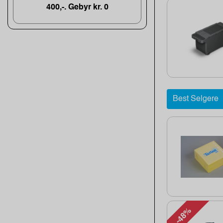
400,-. Gebyr kr. 0
Best Selgere
-48%