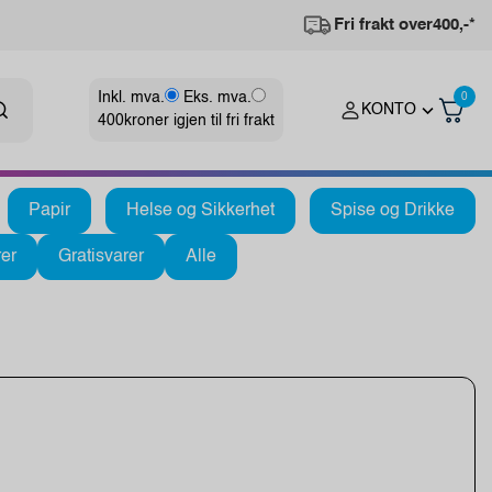
Fri frakt over
400,-*
Inkl. mva.
Eks. mva.
0
KONTO
400
kroner igjen til fri frakt
Papir
Helse og Sikkerhet
Spise og Drikke
er
Gratisvarer
Alle