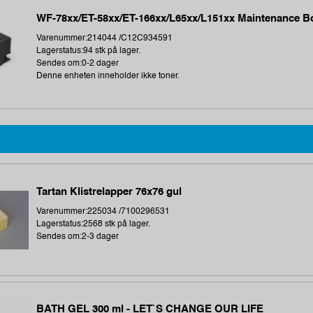
WF-78xx/ET-58xx/ET-166xx/L65xx/L151xx Maintenance B
Varenummer:214044 /C12C934591
Lagerstatus:94 stk på lager.
Sendes om:0-2 dager
Denne enheten inneholder ikke toner.
Tartan Klistrelapper 76x76 gul
Varenummer:225034 /7100296531
Lagerstatus:2568 stk på lager.
Sendes om:2-3 dager
BATH GEL 300 ml - LET`S CHANGE OUR LIFE