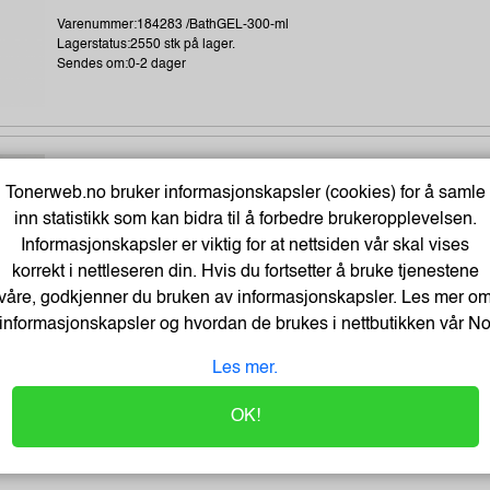
Varenummer:184283 /BathGEL-300-ml
Lagerstatus:2550 stk på lager.
Sendes om:0-2 dager
Kopipapir Nøytralt A4 80G (500 ark) - Bestselger!
Tonerweb.no bruker informasjonskapsler (cookies) for å samle
Varenummer:329900 /
inn statistikk som kan bidra til å forbedre brukeropplevelsen.
Lagerstatus:50 stk på lager.
Informasjonskapsler er viktig for at nettsiden vår skal vises
Sendes om:0-2 dager
korrekt i nettleseren din. Hvis du fortsetter å bruke tjenestene
våre, godkjenner du bruken av informasjonskapsler. Les mer o
informasjonskapsler og hvordan de brukes i nettbutikken vår
N
Earphones Saver 3.5 mm MiniJack, Black (BULK)
Les mer.
Varenummer:221353 /325-62
Lagerstatus:1411 stk på lager.
OK!
Sendes om:2-3 dager