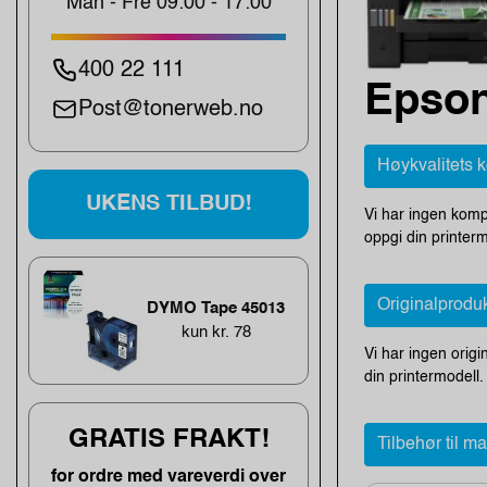
Man - Fre 09:00 - 17:00
400 22 111
Epson
Post@tonerweb.no
Høykvalitets 
UKENS TILBUD!
Vi har ingen komp
oppgi din printerm
Originalprodu
DYMO Tape 45013
kun kr. 78
Vi har ingen origi
din printermodell.
GRATIS FRAKT!
Tilbehør til m
for ordre med vareverdi over