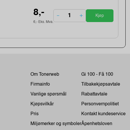
8,-
Kjøp
6,- Eks. Mva.
Om Tonerweb
Gi 100 - Få 100
Firmainfo
Tilbakekjøpsavtale
Vanlige spørsmål
Rabattavtale
Kjøpsvilkår
Personvernpolitiet
Pris
Kontakt kundeservice
Miljømerker og symboler
Åpenhetsloven