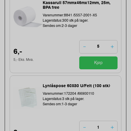
Kassarull 57mmx46mx12mm, 25m,
BPA free
Varenummer:8841 /5557-2001-X5
Lagerstatus:300 stk på lager.
Sendes om:2-3 dager
6,-
5,- Eks. Mva.
Kjøp
Lynlåspose 60X80 U/Felt (100 stk)
Varenummer:172204 /66900110
Lagerstatus:3 stk på lager.
Sendes om:1-3 dager