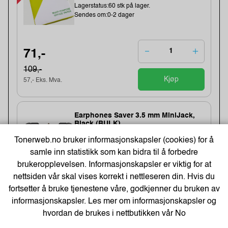
Lagerstatus:60 stk på lager.
Sendes om:0-2 dager
71,-
109,-
Kjøp
57,- Eks. Mva.
Earphones Saver 3.5 mm MiniJack,
Black (BULK)
Varenummer:221353 /325-62
Tonerweb.no bruker informasjonskapsler (cookies) for å
Lagerstatus:1411 stk på lager.
samle inn statistikk som kan bidra til å forbedre
Sendes om:2-3 dager
brukeropplevelsen. Informasjonskapsler er viktig for at
nettsiden vår skal vises korrekt i nettleseren din. Hvis du
fortsetter å bruke tjenestene våre, godkjenner du bruken av
20,-
informasjonskapsler. Les mer om informasjonskapsler og
hvordan de brukes i nettbutikken vår
No
16,- Eks. Mva.
Kjøp