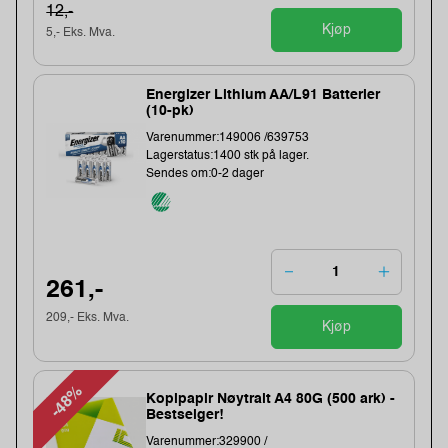
12,-
Kjøp
5,- Eks. Mva.
Energizer Lithium AA/L91 Batterier
(10-pk)
Varenummer:149006 /639753
Lagerstatus:1400 stk på lager.
Sendes om:0-2 dager
261,-
209,- Eks. Mva.
Kjøp
-48%
Kopipapir Nøytralt A4 80G (500 ark) -
Bestselger!
Varenummer:329900 /