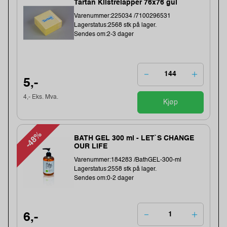
Tartan Klistrelapper 76x76 gul
Varenummer:225034 /7100296531
Lagerstatus:2568 stk på lager.
Sendes om:2-3 dager
5,-
4,- Eks. Mva.
Kjøp
-48%
BATH GEL 300 ml - LET`S CHANGE
OUR LIFE
Varenummer:184283 /BathGEL-300-ml
Lagerstatus:2558 stk på lager.
Sendes om:0-2 dager
6,-