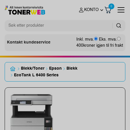
0
KONTO
Inkl. mva.
Eks. mva.
Kontakt kundeservice
400
kroner igjen til fri frakt
Blekk/Toner
Epson
Blekk
EcoTank L 6400 Series