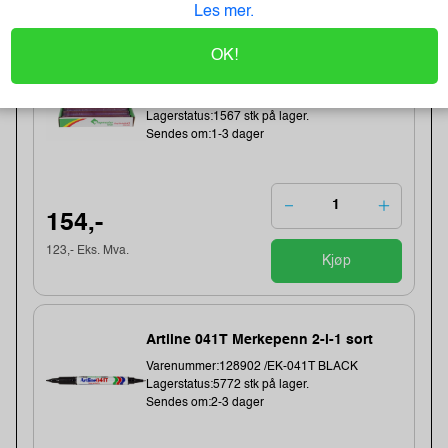
Les mer.
OK!
Cateringfilm Wrapmaster1000
30Cmx100M (3 stk)
Varenummer:8332 /31C78
Lagerstatus:1567 stk på lager.
Sendes om:1-3 dager
154,-
123,- Eks. Mva.
Kjøp
Artline 041T Merkepenn 2-i-1 sort
Varenummer:128902 /EK-041T BLACK
Lagerstatus:5772 stk på lager.
Sendes om:2-3 dager