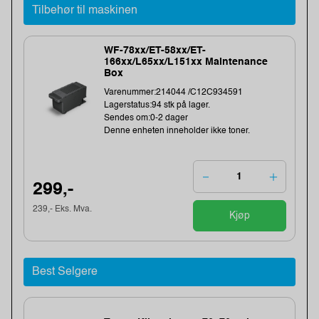
Tilbehør til maskinen
WF-78xx/ET-58xx/ET-
166xx/L65xx/L151xx Maintenance
Box
Varenummer:214044 /C12C934591
Lagerstatus:94 stk på lager.
Sendes om:0-2 dager
Denne enheten inneholder ikke toner.
299,-
239,- Eks. Mva.
Kjøp
Best Selgere