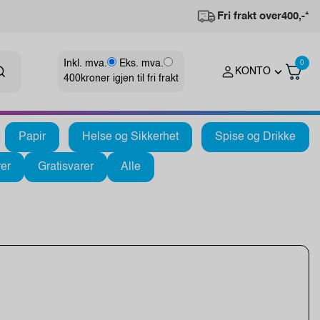
Fri frakt over
400,-*
Inkl. mva.
Eks. mva.
0
KONTO
400
kroner igjen til fri frakt
Papir
Helse og Sikkerhet
Spise og Drikke
er
Gratisvarer
Alle