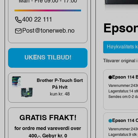
Man - Fre 09:00 - 17:00
400 22 111
Epson
Post@tonerweb.no
Høykvalitets 
UKENS TILBUD!
Tilsvarer original 
Epson 114 B
Brother P-Touch Sort
Varenummer:2430
På Hvit
Lagerstatus:14 st
kun kr. 48
Sendes om:0-2 d
GRATIS FRAKT!
Epson 114 C
for ordre med vareverdi over
Varenummer:2430
Lagerstatus:9 stk 
400,-. Gebyr kr. 0