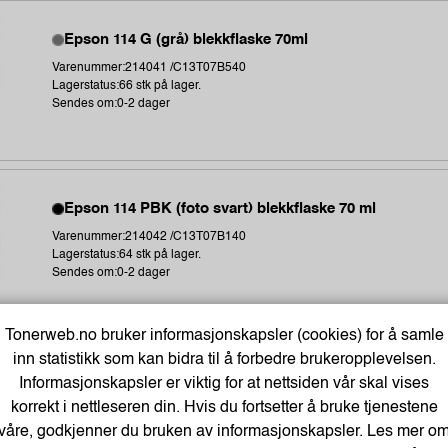
Epson 114 G (grå) blekkflaske 70ml
Varenummer:214041 /C13T07B540
Lagerstatus:66 stk på lager.
Sendes om:0-2 dager
Epson 114 PBK (foto svart) blekkflaske 70 ml
Varenummer:214042 /C13T07B140
Lagerstatus:64 stk på lager.
Sendes om:0-2 dager
Tonerweb.no bruker informasjonskapsler (cookies) for å samle
inn statistikk som kan bidra til å forbedre brukeropplevelsen.
Epson 114 BK (svart) blekkflaske 70 ml
Informasjonskapsler er viktig for at nettsiden vår skal vises
Varenummer:214043 /C13T07A140
korrekt i nettleseren din. Hvis du fortsetter å bruke tjenestene
Lagerstatus:72 stk på lager.
våre, godkjenner du bruken av informasjonskapsler. Les mer o
Sendes om:0-2 dager