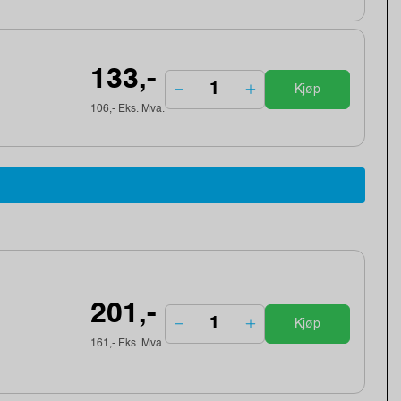
133,-
Kjøp
106,- Eks. Mva.
201,-
Kjøp
161,- Eks. Mva.