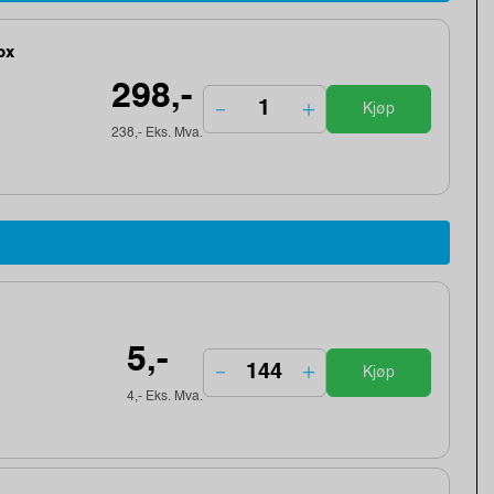
ox
298,-
Kjøp
238,- Eks. Mva.
5,-
Kjøp
4,- Eks. Mva.