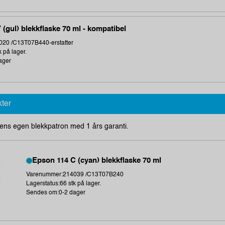
 (gul) blekkflaske 70 ml - kompatibel
20 /C13T07B440-erstatter
k på lager.
ager
kter
ens egen blekkpatron med 1 års garanti.
Epson 114 C (cyan) blekkflaske 70 ml
Varenummer:214039 /C13T07B240
Lagerstatus:66 stk på lager.
Sendes om:0-2 dager