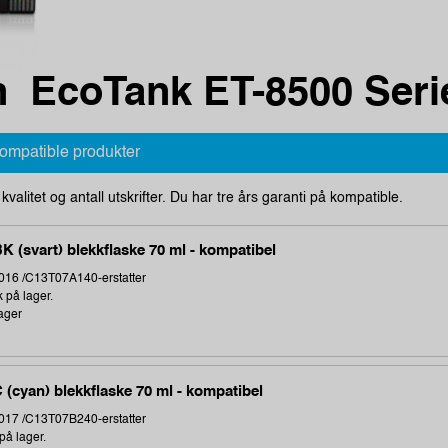
 EcoTank ET-8500 Seri
kompatible produkter
i kvalitet og antall utskrifter. Du har tre års garanti på kompatible.
K (svart) blekkflaske 70 ml - kompatibel
16 /C13T07A140-erstatter
k på lager.
ager
 (cyan) blekkflaske 70 ml - kompatibel
17 /C13T07B240-erstatter
på lager.