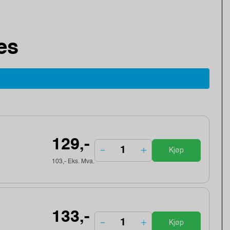
es
129,-
Kjøp
103,- Eks. Mva.
133,-
Kjøp