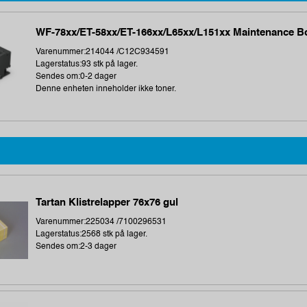
WF-78xx/ET-58xx/ET-166xx/L65xx/L151xx Maintenance B
Varenummer:214044 /C12C934591
Lagerstatus:93 stk på lager.
Sendes om:0-2 dager
Denne enheten inneholder ikke toner.
Tartan Klistrelapper 76x76 gul
Varenummer:225034 /7100296531
Lagerstatus:2568 stk på lager.
Sendes om:2-3 dager