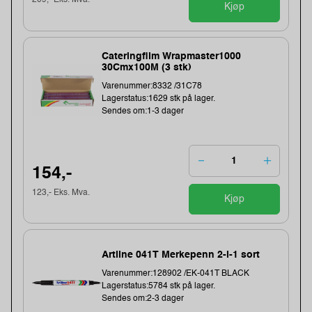
209,- Eks. Mva.
Kjøp
Cateringfilm Wrapmaster1000
30Cmx100M (3 stk)
Varenummer:8332 /31C78
Lagerstatus:1629 stk på lager.
Sendes om:1-3 dager
154,-
123,- Eks. Mva.
Kjøp
Artline 041T Merkepenn 2-i-1 sort
Varenummer:128902 /EK-041T BLACK
Lagerstatus:5784 stk på lager.
Sendes om:2-3 dager