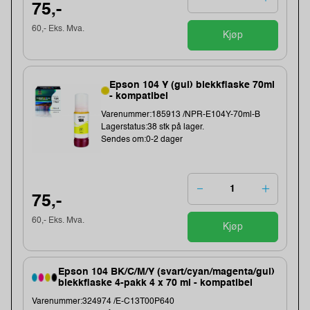
75,-
60,- Eks. Mva.
Kjøp
Epson 104 Y (gul) blekkflaske 70ml
- kompatibel
Varenummer:185913 /NPR-E104Y-70ml-B
Lagerstatus:38 stk på lager.
Sendes om:0-2 dager
75,-
60,- Eks. Mva.
Kjøp
Epson 104 BK/C/M/Y (svart/cyan/magenta/gul)
blekkflaske 4-pakk 4 x 70 ml - kompatibel
Varenummer:324974 /E-C13T00P640