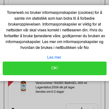
Tartan Klistrelapper 76x76 gul
Tonerweb.no bruker informasjonskapsler (cookies) for å
Varenummer:225034 /7100296531
samle inn statistikk som kan bidra til å forbedre
Lagerstatus:552 stk på lager.
Sendes om:2-3 dager
brukeropplevelsen. Informasjonskapsler er viktig for at
nettsiden vår skal vises korrekt i nettleseren din. Hvis du
fortsetter å bruke tjenestene våre, godkjenner du bruken av
informasjonskapsler. Les mer om informasjonskapsler og
5,-
hvordan de brukes i nettbutikken vår
No
4,- Eks. Mva.
Kjøp
Les mer.
OK!
-48%
BATH GEL 300 ml - LET`S CHANGE
OUR LIFE
Varenummer:184283 /BathGEL-300-ml
Lagerstatus:2559 stk på lager.
Sendes om:0-2 dager