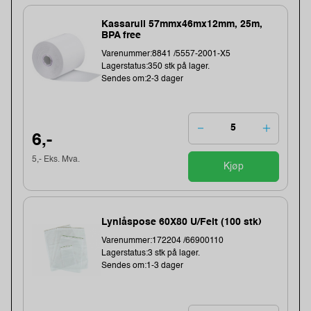
Kassarull 57mmx46mx12mm, 25m,
BPA free
Varenummer:8841 /5557-2001-X5
Lagerstatus:350 stk på lager.
Sendes om:2-3 dager
6,-
5,- Eks. Mva.
Kjøp
Lynlåspose 60X80 U/Felt (100 stk)
Varenummer:172204 /66900110
Lagerstatus:3 stk på lager.
Sendes om:1-3 dager