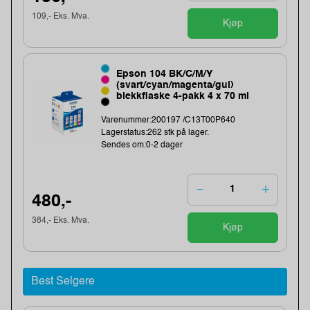
109,- Eks. Mva.
Kjøp
Epson 104 BK/C/M/Y
(svart/cyan/magenta/gul)
blekkflaske 4-pakk 4 x 70 ml
Varenummer:200197 /C13T00P640
Lagerstatus:262 stk på lager.
Sendes om:0-2 dager
480,-
384,- Eks. Mva.
Kjøp
Best Selgere