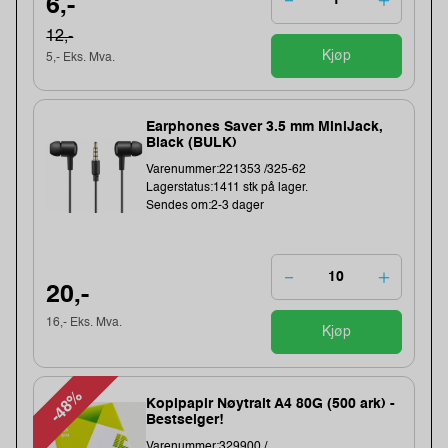
6,-
12,-
Kjøp
5,- Eks. Mva.
Earphones Saver 3.5 mm MiniJack,
Black (BULK)
Varenummer:221353 /325-62
Lagerstatus:1411 stk på lager.
Sendes om:2-3 dager
20,-
16,- Eks. Mva.
Kjøp
-48%
Kopipapir Nøytralt A4 80G (500 ark) -
Bestselger!
Varenummer:329900 /