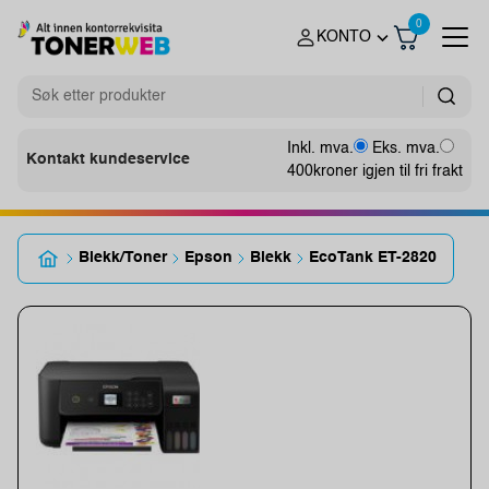
0
KONTO
Inkl. mva.
Eks. mva.
Kontakt kundeservice
400
kroner igjen til fri frakt
Blekk/Toner
Epson
Blekk
EcoTank ET-2820