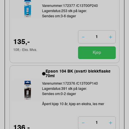
Varenummer:172377 /C13T00P240
Lagerstatus:253 stk på lager.
Sendes om:3-6 dager
135,-
108,- Eks. Mva.
Kjøp
Epson 104 BK (svart) blekkflaske
70ml
Varenummer:172376 /C13T00P140
Lagerstatus:391 stk på lager.
Sendes om:0-2 dager
Åpent kjøp 10 år, kjøp en ekstra, les mer
136,-