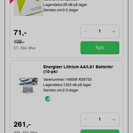
Lagerstatus:28 stk på lager.
Sendes om:0-2 dager
71,-
109,-
Kjøp
57,- Eks. Mva.
Energizer Lithium AA/L91 Batterier
(10-pk)
Varenummer:149006 /639753
Lagerstatus:1323 stk på lager.
Sendes om:2-3 dager
261,-