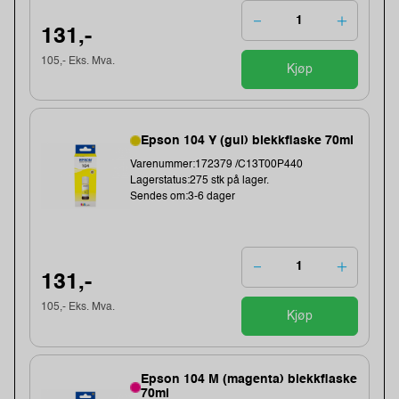
131,-
105,- Eks. Mva.
Kjøp
Epson 104 Y (gul) blekkflaske 70ml
Varenummer:172379 /C13T00P440
Lagerstatus:275 stk på lager.
Sendes om:3-6 dager
131,-
105,- Eks. Mva.
Kjøp
Epson 104 M (magenta) blekkflaske
70ml