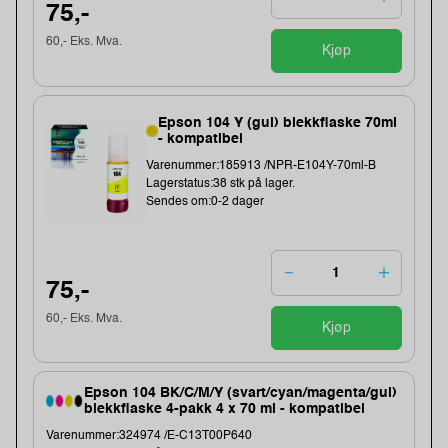
75,-
60,- Eks. Mva.
Kjøp
Epson 104 Y (gul) blekkflaske 70ml
- kompatibel
Varenummer:185913 /NPR-E104Y-70ml-B
Lagerstatus:38 stk på lager.
Sendes om:0-2 dager
75,-
60,- Eks. Mva.
Kjøp
Epson 104 BK/C/M/Y (svart/cyan/magenta/gul)
blekkflaske 4-pakk 4 x 70 ml - kompatibel
Varenummer:324974 /E-C13T00P640