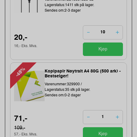
Lagerstatus:1411 stk på lager.
Sendes om:2-3 dager
20,-
16,- Eks. Mva.
Kjøp
-48%
Kopipapir Nøytralt A4 80G (500 ark) -
Bestselger!
Varenummer:329900 /
Lagerstatus:35 stk på lager.
Sendes om:0-2 dager
71,-
109,-
Kjøp
57,- Eks. Mva.