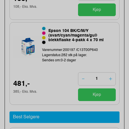
108,- Eks. Mva.
Kjøp
Epson 104 BK/C/M/Y
(svart/cyan/magenta/gul)
blekkflaske 4-pakk 4 x 70 ml
Varenummer:200197 /C13T00P640
Lagerstatus:282 stk på lager.
Sendes om:0-2 dager
481,-
385,- Eks. Mva.
Kjøp
Best Selgere