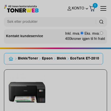
0
KONTO
Inkl. mva.
Eks. mva.
Kontakt kundeservice
400
kroner igjen til fri frakt
Blekk/Toner
Epson
Blekk
EcoTank ET-2810