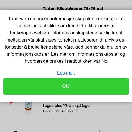
Tartan Klistrelapper 76x76 gul
Varenummer:225034 /7100296531
Tonerweb.no bruker informasjonskapsler (cookies) for å
Lagerstatus:2568 stk på lager.
samle inn statistikk som kan bidra til å forbedre
Sendes om:2-3 dager
brukeropplevelsen. Informasjonskapsler er viktig for at
nettsiden vår skal vises korrekt i nettleseren din. Hvis du
fortsetter å bruke tjenestene våre, godkjenner du bruken av
informasjonskapsler. Les mer om informasjonskapsler og
5,-
hvordan de brukes i nettbutikken vår
No
4,- Eks. Mva.
Kjøp
Les mer.
-48%
OK!
BATH GEL 300 ml - LET`S CHANGE
OUR LIFE
Varenummer:184283 /BathGEL-300-ml
Lagerstatus:2543 stk på lager.
Sendes om:0-2 dager