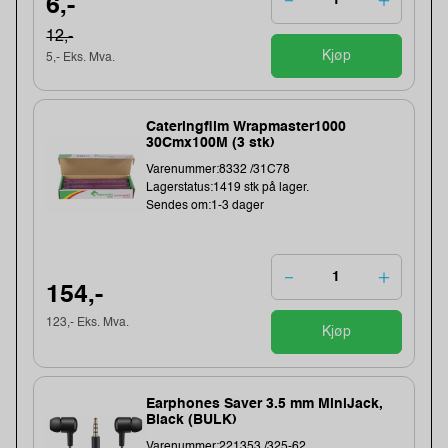
6,-
12,-
Kjøp
5,- Eks. Mva.
Cateringfilm Wrapmaster1000
30Cmx100M (3 stk)
Varenummer:8332 /31C78
Lagerstatus:1419 stk på lager.
Sendes om:1-3 dager
154,-
123,- Eks. Mva.
Kjøp
Earphones Saver 3.5 mm MiniJack,
Black (BULK)
Varenummer:221353 /325-62