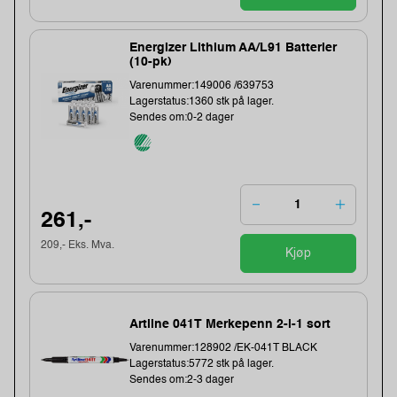
Energizer Lithium AA/L91 Batterier
(10-pk)
Varenummer:149006 /639753
Lagerstatus:1360 stk på lager.
Sendes om:0-2 dager
261,-
209,- Eks. Mva.
Kjøp
Artline 041T Merkepenn 2-i-1 sort
Varenummer:128902 /EK-041T BLACK
Lagerstatus:5772 stk på lager.
Sendes om:2-3 dager