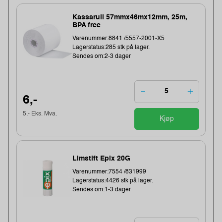
Kassarull 57mmx46mx12mm, 25m,
BPA free
Varenummer:8841 /5557-2001-X5
Lagerstatus:285 stk på lager.
Sendes om:2-3 dager
6,-
5,- Eks. Mva.
Kjøp
Limstift Epix 20G
Varenummer:7554 /831999
Lagerstatus:4426 stk på lager.
Sendes om:1-3 dager