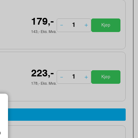
179,-
Kjøp
143,- Eks. Mva.
223,-
Kjøp
178,- Eks. Mva.
m
ox