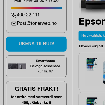
Man - Fre 09:00 - 17:00
400 22 111
Epson
Post@tonerweb.no
Høykvalitets 
UKENS TILBUD!
Tilsvarer original 
Smarthome
Bevegelsessensor
kun kr. 67
GRATIS FRAKT!
for ordre med vareverdi over
400,-. Gebyr kr. 0