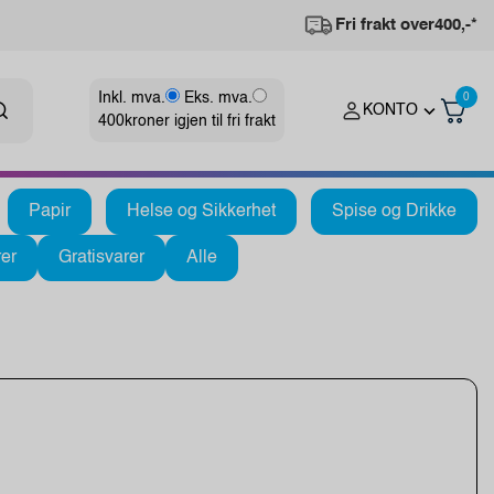
Fri frakt over
400,-*
Inkl. mva.
Eks. mva.
0
KONTO
400
kroner igjen til fri frakt
Papir
Helse og Sikkerhet
Spise og Drikke
er
Gratisvarer
Alle