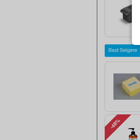
Best Selgere
-48%