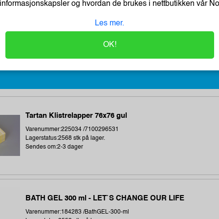
informasjonskapsler og hvordan de brukes i nettbutikken vår
N
Varenummer:214044 /C12C934591
Lagerstatus:94 stk på lager.
Les mer.
Sendes om:0-2 dager
Denne enheten inneholder ikke toner.
OK!
Tartan Klistrelapper 76x76 gul
Varenummer:225034 /7100296531
Lagerstatus:2568 stk på lager.
Sendes om:2-3 dager
BATH GEL 300 ml - LET`S CHANGE OUR LIFE
Varenummer:184283 /BathGEL-300-ml