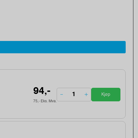
94,-
Kjøp
75,- Eks. Mva.