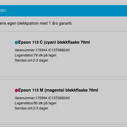
kter
ens egen blekkpatron med 1 års garanti.
Epson 113 C (cyan) blekkflaske 70ml
Varenummer:175944 /C13T06B240
Lagerstatus:79 stk på lager.
Sendes om:2-3 dager
Epson 113 M (magenta) blekkflaske 70ml
Varenummer:175994 /C13T06B340
Lagerstatus:80 stk på lager.
Sendes om:2-3 dager