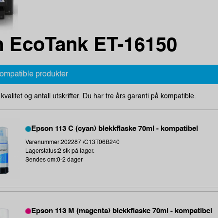
 EcoTank ET-16150
kompatible produkter
i kvalitet og antall utskrifter. Du har tre års garanti på kompatible.
Epson 113 C (cyan) blekkflaske 70ml - kompatibel
Varenummer:202287 /C13T06B240
Lagerstatus:2 stk på lager.
Sendes om:0-2 dager
Epson 113 M (magenta) blekkflaske 70ml - kompatibel