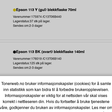
Epson 113 Y (gul) blekkflaske 70ml
Varenummer:175974 /C13T06B440
Lagerstatus:37 stk på lager.
Sendes om:2-3 dager
Epson 113 BK (svart) blekkflaske 140ml
Varenummer:176019 /C13T06B140
Lagerstatus:125 stk på lager.
Sendes om:2-3 dager
Tonerweb.no bruker informasjonskapsler (cookies) for å samle
inn statistikk som kan bidra til å forbedre brukeropplevelsen.
askinen
Informasjonskapsler er viktig for at nettsiden vår skal vises
korrekt i nettleseren din. Hvis du fortsetter å bruke tjenestene
våre, godkjenner du bruken av informasjonskapsler. Les mer o
WF-78xx/ET-58xx/ET-166xx/L65xx/L151xx Maintenance B