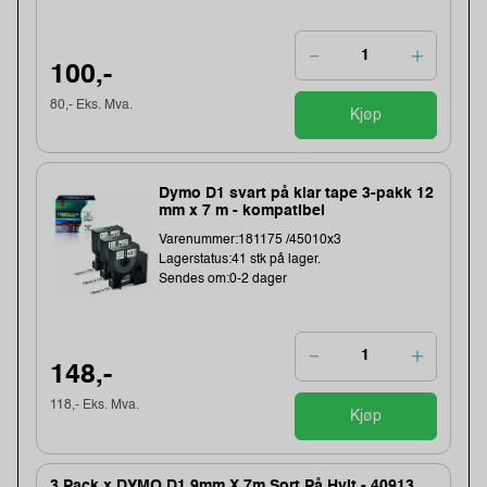
100,-
80,- Eks. Mva.
Kjøp
Dymo D1 svart på klar tape 3-pakk 12
mm x 7 m - kompatibel
Varenummer:181175 /45010x3
Lagerstatus:41 stk på lager.
Sendes om:0-2 dager
148,-
118,- Eks. Mva.
Kjøp
3 Pack x DYMO D1 9mm X 7m Sort På Hvit - 40913