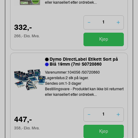
eller kansellert etter ordrebek...
332,-
266,- Eks. Mva.
Kjøp
Dymo DirectLabel Etikett Sort på
Blå 19mm (7m) S0720860
Varenummer:104056 /S0720860
Lagerstatus:2 stk på lager.
Sendes om:1-3 dager
Bestillingsvare - Produktet kan ikke bli returnert
eller kansellert etter ordrebek...
447,-
358,- Eks. Mva.
Kjøp