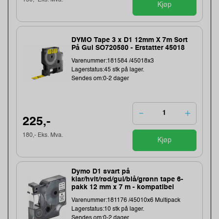
150,- Eks. Mva.
Kjøp
DYMO Tape 3 x D1 12mm X 7m Sort
På Gul SO720580 - Erstatter 45018
Varenummer:181584 /45018x3
Lagerstatus:45 stk på lager.
Sendes om:0-2 dager
225,-
180,- Eks. Mva.
Kjøp
Dymo D1 svart på
klar/hvit/rød/gul/blå/grønn tape 6-
pakk 12 mm x 7 m - kompatibel
Varenummer:181176 /45010x6 Multipack
Lagerstatus:10 stk på lager.
Sendes om:0-2 dager