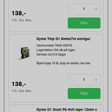
138,-
110,- Eks. Mva.
Kjøp
Dymo Teip D1 9mmx7m sort/gul
Varenummer:7646 /40918
Lagerstatus:184 stk på lager.
Sendes om:3-6 dager
Åpent kjøp 10 år, kjøp en ekstra, les mer
138,-
110,- Eks. Mva.
Kjøp
Dymo D1 Svart På Hvit tape 12mm x