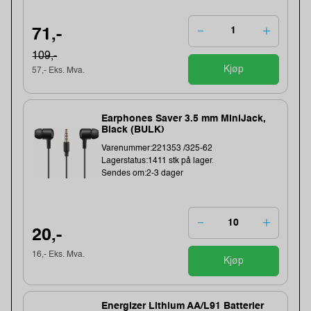
71,-
109,-
Kjøp
57,- Eks. Mva.
Earphones Saver 3.5 mm MiniJack,
Black (BULK)
Varenummer:221353 /325-62
Lagerstatus:1411 stk på lager.
Sendes om:2-3 dager
20,-
16,- Eks. Mva.
Kjøp
Energizer Lithium AA/L91 Batterier