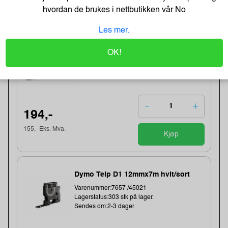
hvordan de brukes i nettbutikken vår
No
Les mer.
Dymo Teip D1 12mmx7m hvit/klar
Varenummer:20151 /S0720600
OK!
Lagerstatus:11 stk på lager.
Sendes om:2-3 dager
194,-
155,- Eks. Mva.
Kjøp
Dymo Teip D1 12mmx7m hvit/sort
Varenummer:7657 /45021
Lagerstatus:303 stk på lager.
Sendes om:2-3 dager