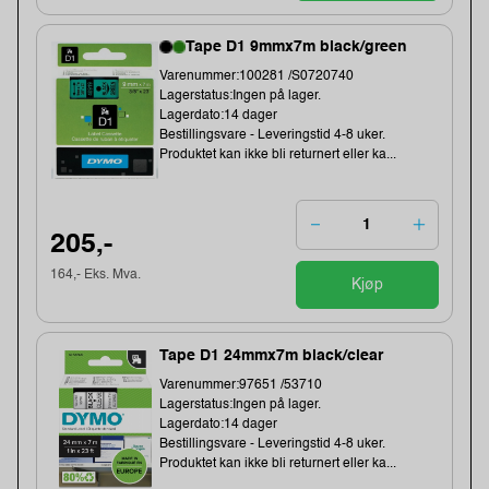
Tape D1 9mmx7m black/green
Varenummer:100281 /S0720740
Lagerstatus:Ingen på lager.
Lagerdato:14 dager
Bestillingsvare - Leveringstid 4-8 uker.
Produktet kan ikke bli returnert eller ka...
205,-
164,- Eks. Mva.
Kjøp
Tape D1 24mmx7m black/clear
Varenummer:97651 /53710
Lagerstatus:Ingen på lager.
Lagerdato:14 dager
Bestillingsvare - Leveringstid 4-8 uker.
Produktet kan ikke bli returnert eller ka...