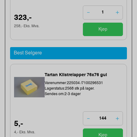
323,-
258,- Eks. Mva.
Kjøp
Best Selgere
Tartan Klistrelapper 76x76 gul
Varenummer:225034 /7100296531
Lagerstatus:2568 stk på lager.
Sendes om:2-3 dager
5,-
4,- Eks. Mva.
Kjøp