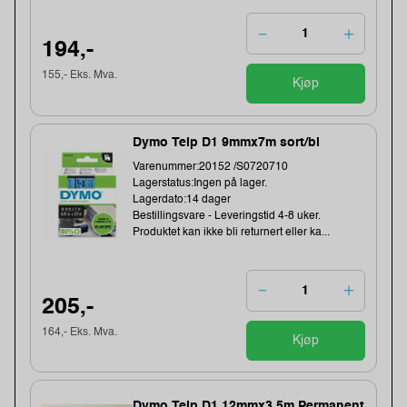
194,-
155,- Eks. Mva.
Kjøp
Dymo Teip D1 9mmx7m sort/bl
Varenummer:20152 /S0720710
Lagerstatus:Ingen på lager.
Lagerdato:14 dager
Bestillingsvare - Leveringstid 4-8 uker.
Produktet kan ikke bli returnert eller ka...
205,-
164,- Eks. Mva.
Kjøp
Dymo Teip D1 12mmx3,5m Permanent