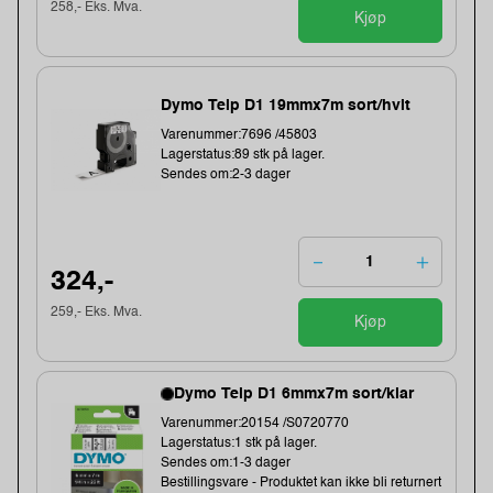
258,- Eks. Mva.
Kjøp
Dymo Teip D1 19mmx7m sort/hvit
Varenummer:7696 /45803
Lagerstatus:89 stk på lager.
Sendes om:2-3 dager
324,-
259,- Eks. Mva.
Kjøp
Dymo Teip D1 6mmx7m sort/klar
Varenummer:20154 /S0720770
Lagerstatus:1 stk på lager.
Sendes om:1-3 dager
Bestillingsvare - Produktet kan ikke bli returnert