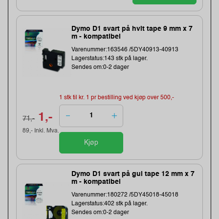
Dymo D1 svart på hvit tape 9 mm x 7
m - kompatibel
Varenummer:163546 /5DY40913-40913
Lagerstatus:143 stk på lager.
Sendes om:0-2 dager
1 stk til kr. 1 pr bestilling ved kjøp over 500,-
1,-
71,-
89,- Inkl. Mva.
Kjøp
Dymo D1 svart på gul tape 12 mm x 7
m - kompatibel
Varenummer:180272 /5DY45018-45018
Lagerstatus:402 stk på lager.
Sendes om:0-2 dager