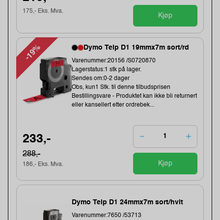
175,- Eks. Mva.
Kjøp
-19%
Dymo Teip D1 19mmx7m sort/rd
Varenummer:20156 /S0720870
Lagerstatus:1 stk på lager.
Sendes om:0-2 dager
Obs, kun1 Stk. til denne tilbudsprisen
Bestillingsvare - Produktet kan ikke bli returnert
eller kansellert etter ordrebek...
233,-
288,-
Kjøp
186,- Eks. Mva.
Dymo Teip D1 24mmx7m sort/hvit
Varenummer:7650 /53713