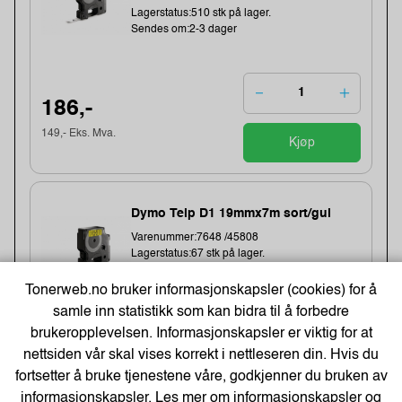
Lagerstatus:510 stk på lager.
Sendes om:2-3 dager
186,-
149,- Eks. Mva.
Kjøp
Dymo Teip D1 19mmx7m sort/gul
Varenummer:7648 /45808
Lagerstatus:67 stk på lager.
Sendes om:2-3 dager
Tonerweb.no bruker informasjonskapsler (cookies) for å
samle inn statistikk som kan bidra til å forbedre
brukeropplevelsen. Informasjonskapsler er viktig for at
186,-
nettsiden vår skal vises korrekt i nettleseren din. Hvis du
fortsetter å bruke tjenestene våre, godkjenner du bruken av
149,- Eks. Mva.
Kjøp
informasjonskapsler. Les mer om informasjonskapsler og