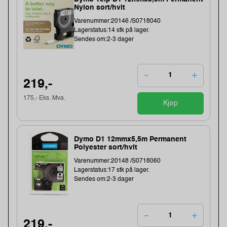
Nylon sort/hvit
Varenummer:20146 /S0718040
Lagerstatus:14 stk på lager.
Sendes om:2-3 dager
219,-
175,- Eks. Mva.
Kjøp
Dymo D1 12mmx5,5m Permanent
Polyester sort/hvit
Varenummer:20148 /S0718060
Lagerstatus:17 stk på lager.
Sendes om:2-3 dager
219,-