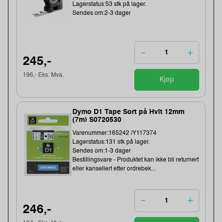
Lagerstatus:53 stk på lager.
Sendes om:2-3 dager
245,-
196,- Eks. Mva.
Kjøp
Dymo D1 Tape Sort på Hvit 12mm
(7m) S0720530
Varenummer:165242 /Y117374
Lagerstatus:131 stk på lager.
Sendes om:1-3 dager
Bestillingsvare - Produktet kan ikke bli returnert
eller kansellert etter ordrebek...
246,-