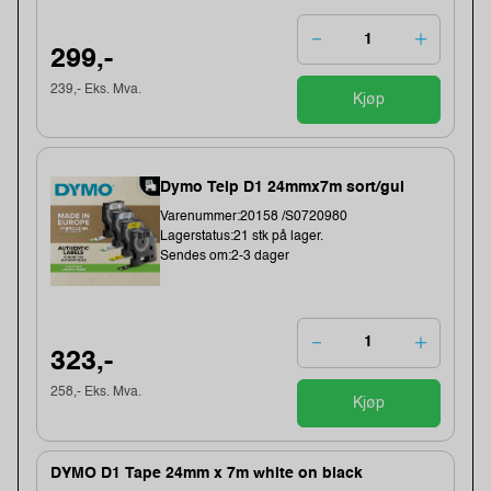
299,-
239,- Eks. Mva.
Kjøp
Dymo Teip D1 24mmx7m sort/gul
Varenummer:20158 /S0720980
Lagerstatus:21 stk på lager.
Sendes om:2-3 dager
323,-
258,- Eks. Mva.
Kjøp
DYMO D1 Tape 24mm x 7m white on black