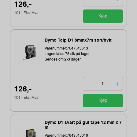
126,-
101,- Eks. Mva.
Kjøp
Dymo Teip D1 6mmx7m sort/hvit
Varenummer:7647 /43613
Lagerstatus:78 stk på lager.
Sendes om:2-3 dager
126,-
101,- Eks. Mva.
Kjøp
Dymo D1 svart på gul tape 12 mm x 7
m
Varenummer:7643 /45018