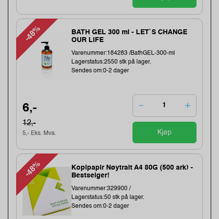
-48%
BATH GEL 300 ml - LET`S CHANGE
OUR LIFE
Varenummer:184283 /BathGEL-300-ml
Lagerstatus:2550 stk på lager.
Sendes om:0-2 dager
6,-
12,-
Kjøp
5,- Eks. Mva.
-48%
Kopipapir Nøytralt A4 80G (500 ark) -
Bestselger!
Varenummer:329900 /
Lagerstatus:50 stk på lager.
Sendes om:0-2 dager