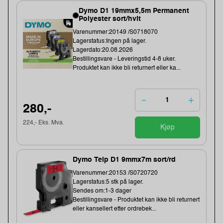
Dymo D1 19mmx5,5m Permanent
Polyester sort/hvit
Varenummer:20149 /S0718070
Lagerstatus:Ingen på lager.
Lagerdato:20.08.2026
Bestillingsvare - Leveringstid 4-8 uker.
Produktet kan ikke bli returnert eller ka...
280,-
224,- Eks. Mva.
Kjøp
Dymo Teip D1 9mmx7m sort/rd
Varenummer:20153 /S0720720
Lagerstatus:5 stk på lager.
Sendes om:1-3 dager
Bestillingsvare - Produktet kan ikke bli returnert
eller kansellert etter ordrebek...