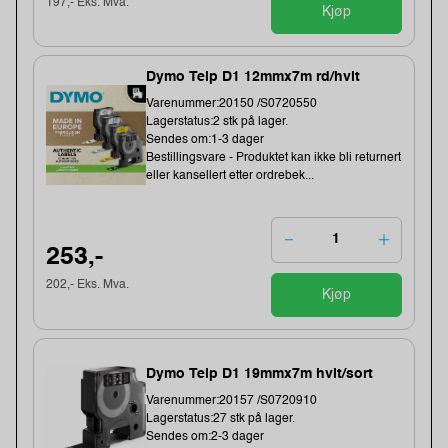
197,- Eks. Mva.
Kjøp
Dymo Teip D1 12mmx7m rd/hvit
Varenummer:20150 /S0720550
Lagerstatus:2 stk på lager.
Sendes om:1-3 dager
Bestillingsvare - Produktet kan ikke bli returnert
eller kansellert etter ordrebek...
253,-
202,- Eks. Mva.
Kjøp
Dymo Teip D1 19mmx7m hvit/sort
Varenummer:20157 /S0720910
Lagerstatus:27 stk på lager.
Sendes om:2-3 dager