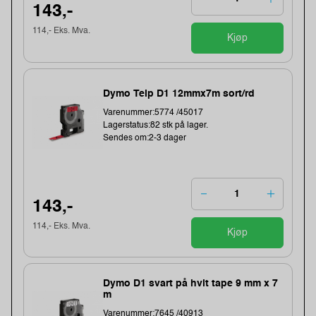
143,-
114,- Eks. Mva.
Kjøp
Dymo Teip D1 12mmx7m sort/rd
Varenummer:5774 /45017
Lagerstatus:82 stk på lager.
Sendes om:2-3 dager
143,-
114,- Eks. Mva.
Kjøp
Dymo D1 svart på hvit tape 9 mm x 7
m
Varenummer:7645 /40913