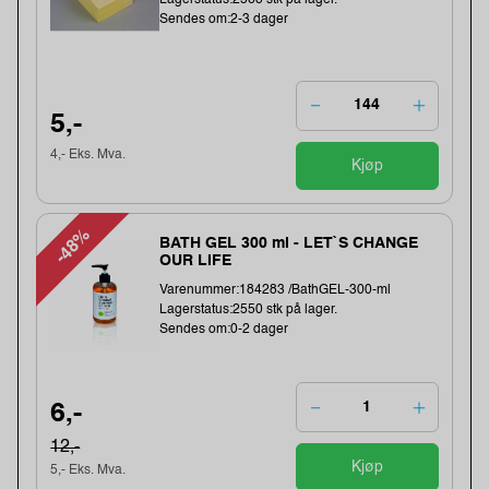
Sendes om:2-3 dager
5,-
4,- Eks. Mva.
Kjøp
-48%
BATH GEL 300 ml - LET`S CHANGE
OUR LIFE
Varenummer:184283 /BathGEL-300-ml
Lagerstatus:2550 stk på lager.
Sendes om:0-2 dager
6,-
12,-
Kjøp
5,- Eks. Mva.