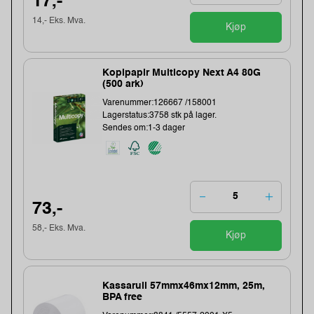
17,-
14,- Eks. Mva.
Kjøp
Kopipapir Multicopy Next A4 80G
(500 ark)
Varenummer:126667 /158001
Lagerstatus:3758 stk på lager.
Sendes om:1-3 dager
73,-
58,- Eks. Mva.
Kjøp
Kassarull 57mmx46mx12mm, 25m,
BPA free