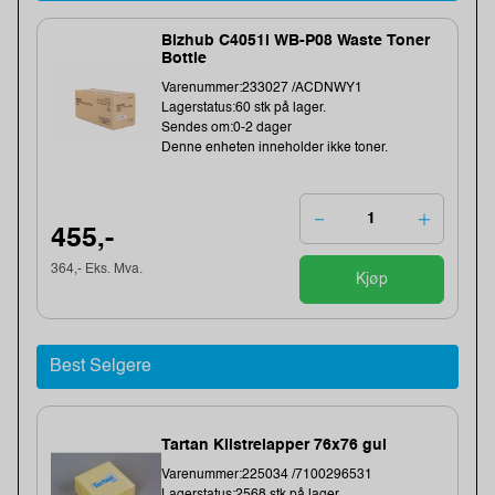
Bizhub C4051i WB-P08 Waste Toner
Bottle
Varenummer:233027 /ACDNWY1
Lagerstatus:60 stk på lager.
Sendes om:0-2 dager
Denne enheten inneholder ikke toner.
455,-
364,- Eks. Mva.
Kjøp
Best Selgere
Tartan Klistrelapper 76x76 gul
Varenummer:225034 /7100296531
Lagerstatus:2568 stk på lager.