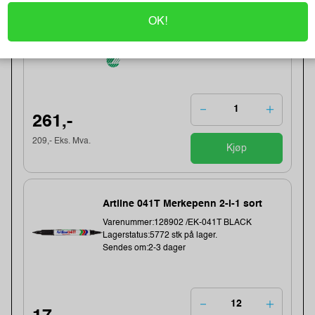
Varenummer:149006 /639753
OK!
Lagerstatus:1382 stk på lager.
Sendes om:0-2 dager
261,-
209,- Eks. Mva.
Kjøp
Artline 041T Merkepenn 2-i-1 sort
Varenummer:128902 /EK-041T BLACK
Lagerstatus:5772 stk på lager.
Sendes om:2-3 dager