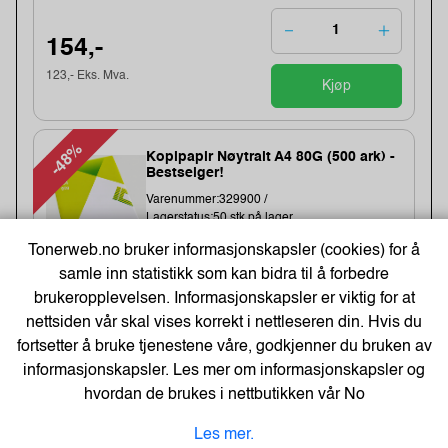
154,-
123,- Eks. Mva.
Kjøp
-48%
Kopipapir Nøytralt A4 80G (500 ark) -
Bestselger!
Varenummer:329900 /
Lagerstatus:50 stk på lager.
Sendes om:0-2 dager
Tonerweb.no bruker informasjonskapsler (cookies) for å
samle inn statistikk som kan bidra til å forbedre
brukeropplevelsen. Informasjonskapsler er viktig for at
71,-
nettsiden vår skal vises korrekt i nettleseren din. Hvis du
109,-
fortsetter å bruke tjenestene våre, godkjenner du bruken av
Kjøp
57,- Eks. Mva.
informasjonskapsler. Les mer om informasjonskapsler og
hvordan de brukes i nettbutikken vår
No
Energizer Lithium AA/L91 Batterier
Les mer.
(10-pk)