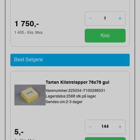
1 750,-
1 400,- Eks. Mva.
Kjøp
Best Selgere
Tartan Klistrelapper 76x76 gul
Varenummer:225034 /7100296531
Lagerstatus:2568 stk på lager.
Sendes om:2-3 dager
5,-