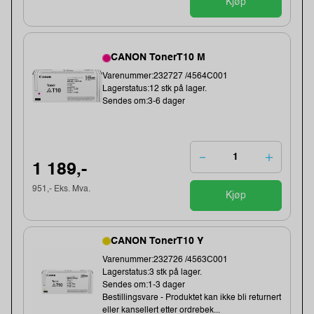
Kjøp
CANON TonerT10 M
Varenummer:232727 /4564C001
Lagerstatus:12 stk på lager.
Sendes om:3-6 dager
1 189,-
951,- Eks. Mva.
Kjøp
CANON TonerT10 Y
Varenummer:232726 /4563C001
Lagerstatus:3 stk på lager.
Sendes om:1-3 dager
Bestillingsvare - Produktet kan ikke bli returnert
eller kansellert etter ordrebek...