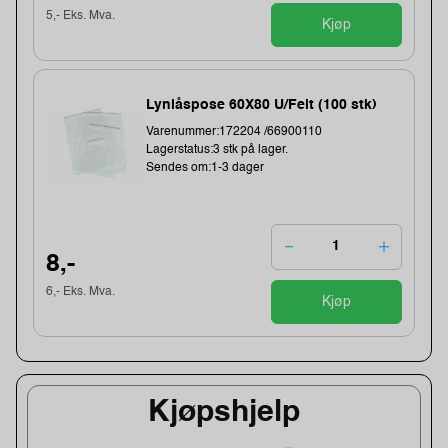
5,- Eks. Mva.
Kjøp
Lynlåspose 60X80 U/Felt (100 stk)
Varenummer:172204 /66900110
Lagerstatus:3 stk på lager.
Sendes om:1-3 dager
8,-
6,- Eks. Mva.
Kjøp
Kjøpshjelp