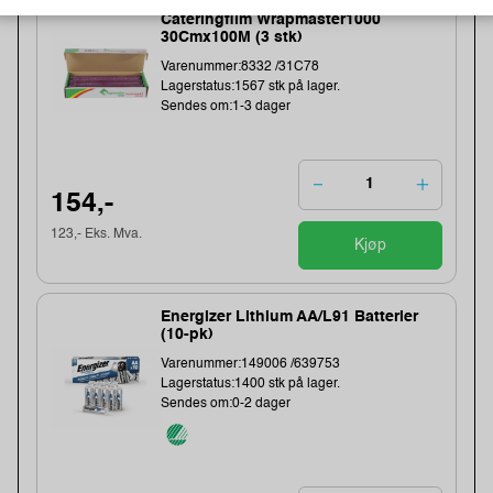
Cateringfilm Wrapmaster1000
30Cmx100M (3 stk)
Varenummer:8332 /31C78
Lagerstatus:1567 stk på lager.
Sendes om:1-3 dager
154,-
123,- Eks. Mva.
Kjøp
Energizer Lithium AA/L91 Batterier
(10-pk)
Varenummer:149006 /639753
Lagerstatus:1400 stk på lager.
Sendes om:0-2 dager