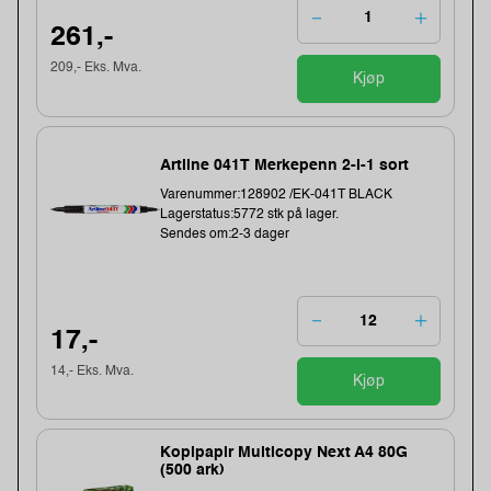
261,-
209,- Eks. Mva.
Kjøp
Artline 041T Merkepenn 2-i-1 sort
Varenummer:128902 /EK-041T BLACK
Lagerstatus:5772 stk på lager.
Sendes om:2-3 dager
17,-
14,- Eks. Mva.
Kjøp
Kopipapir Multicopy Next A4 80G
(500 ark)