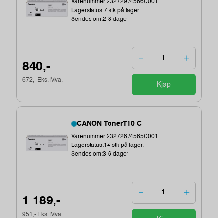
Varenummer:232729 /4566C001
Lagerstatus:7 stk på lager.
Sendes om:2-3 dager
840,-
672,- Eks. Mva.
Kjøp
CANON TonerT10 C
Varenummer:232728 /4565C001
Lagerstatus:14 stk på lager.
Sendes om:3-6 dager
1 189,-
951,- Eks. Mva.