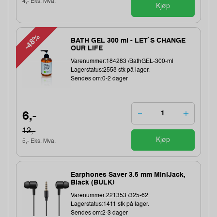
4,- Eks. Mva.
Kjøp
-48%
BATH GEL 300 ml - LET`S CHANGE
OUR LIFE
Varenummer:184283 /BathGEL-300-ml
Lagerstatus:2558 stk på lager.
Sendes om:0-2 dager
6,-
12,-
Kjøp
5,- Eks. Mva.
Earphones Saver 3.5 mm MiniJack,
Black (BULK)
Varenummer:221353 /325-62
Lagerstatus:1411 stk på lager.
Sendes om:2-3 dager