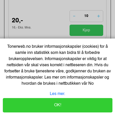
20,-
16,- Eks. Mva.
Kjøp
Tonerweb.no bruker informasjonskapsler (cookies) for å
-48%
Kopipapir Nøytralt A4 80G (500 ark) -
samle inn statistikk som kan bidra til å forbedre
Bestselger!
brukeropplevelsen. Informasjonskapsler er viktig for at
Varenummer:329900 /
Lagerstatus:60 stk på lager.
nettsiden vår skal vises korrekt i nettleseren din. Hvis du
Sendes om:0-2 dager
fortsetter å bruke tjenestene våre, godkjenner du bruken av
informasjonskapsler. Les mer om informasjonskapsler og
hvordan de brukes i nettbutikken vår
No
71,-
Les mer.
109,-
Kjøp
57,- Eks. Mva.
OK!