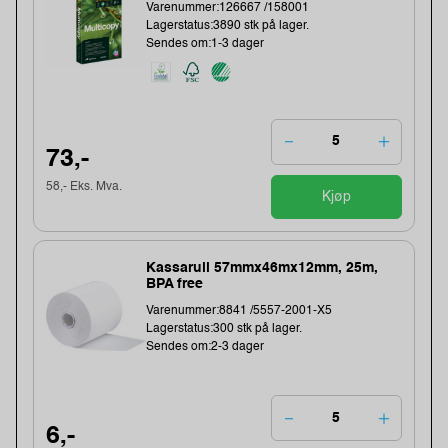
Varenummer:126667 /158001
Lagerstatus:3890 stk på lager.
Sendes om:1-3 dager
73,-
58,- Eks. Mva.
Kjøp
Kassarull 57mmx46mx12mm, 25m,
BPA free
Varenummer:8841 /5557-2001-X5
Lagerstatus:300 stk på lager.
Sendes om:2-3 dager
6,-