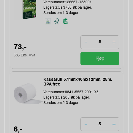
Varenummer:126667 /158001
Lagerstatus:3758 stk på lager.
Sendes om:1-3 dager
73,-
58,- Eks. Mva.
Kjøp
Kassarull 57mmx46mx12mm, 25m,
BPA free
Varenummer:8841 /5557-2001-X5
Lagerstatus:285 stk på lager.
Sendes om:2-3 dager
6,-