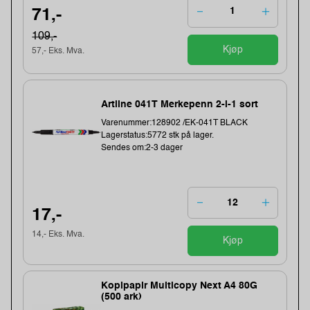
71,-
109,-
Kjøp
57,- Eks. Mva.
Artline 041T Merkepenn 2-i-1 sort
Varenummer:128902 /EK-041T BLACK
Lagerstatus:5772 stk på lager.
Sendes om:2-3 dager
17,-
14,- Eks. Mva.
Kjøp
Kopipapir Multicopy Next A4 80G
(500 ark)