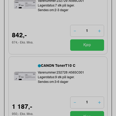
Varenummer:232729 /4566C001
Lagerstatus:7 stk på lager.
Sendes om:2-3 dager
842,-
674,- Eks. Mva.
Kjøp
CANON TonerT10 C
Varenummer:232728 /4565C001
Lagerstatus:9 stk på lager.
Sendes om:3-6 dager
1 187,-
950,- Eks. Mva.