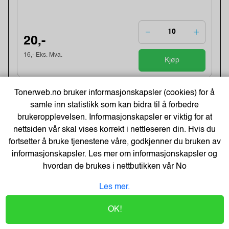
20,-
16,- Eks. Mva.
Kjøp
Tonerweb.no bruker informasjonskapsler (cookies) for å
Energizer Lithium AA/L91 Batterier
(10-pk)
samle inn statistikk som kan bidra til å forbedre
Varenummer:149006 /639753
brukeropplevelsen. Informasjonskapsler er viktig for at
Lagerstatus:1382 stk på lager.
nettsiden vår skal vises korrekt i nettleseren din. Hvis du
Sendes om:0-2 dager
fortsetter å bruke tjenestene våre, godkjenner du bruken av
informasjonskapsler. Les mer om informasjonskapsler og
hvordan de brukes i nettbutikken vår
No
Les mer.
261,-
209,- Eks. Mva.
OK!
Kjøp