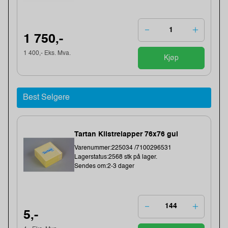
1 750,-
1 400,- Eks. Mva.
Kjøp
Best Selgere
Tartan Klistrelapper 76x76 gul
Varenummer:225034 /7100296531
Lagerstatus:2568 stk på lager.
Sendes om:2-3 dager
5,-