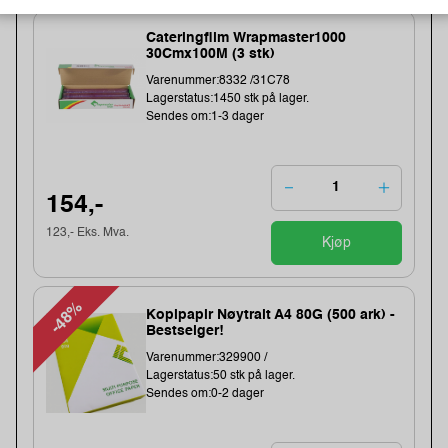
Cateringfilm Wrapmaster1000
30Cmx100M (3 stk)
Varenummer:8332 /31C78
Lagerstatus:1450 stk på lager.
Sendes om:1-3 dager
154,-
123,- Eks. Mva.
Kjøp
-48%
Kopipapir Nøytralt A4 80G (500 ark) -
Bestselger!
Varenummer:329900 /
Lagerstatus:50 stk på lager.
Sendes om:0-2 dager