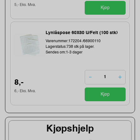
5,- Eks. Mva.
Kjøp
Lynlåspose 60X80 U/Felt (100 stk)
Varenummer:172204 /66900110
Lagerstatus:738 stk på lager.
Sendes om:1-3 dager
8,-
6,- Eks. Mva.
Kjøp
Kjøpshjelp