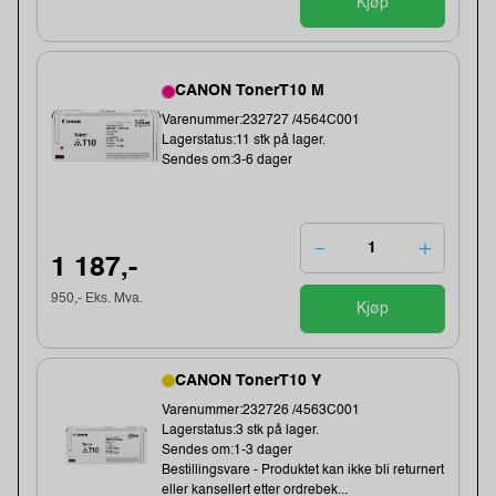
Kjøp
CANON TonerT10 M
Varenummer:232727 /4564C001
Lagerstatus:11 stk på lager.
Sendes om:3-6 dager
1 187,-
950,- Eks. Mva.
Kjøp
CANON TonerT10 Y
Varenummer:232726 /4563C001
Lagerstatus:3 stk på lager.
Sendes om:1-3 dager
Bestillingsvare - Produktet kan ikke bli returnert
eller kansellert etter ordrebek...