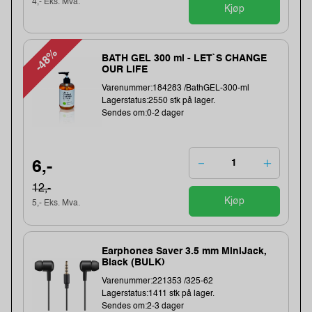
4,- Eks. Mva.
Kjøp
-48%
BATH GEL 300 ml - LET`S CHANGE
OUR LIFE
Varenummer:184283 /BathGEL-300-ml
Lagerstatus:2550 stk på lager.
Sendes om:0-2 dager
6,-
12,-
Kjøp
5,- Eks. Mva.
Earphones Saver 3.5 mm MiniJack,
Black (BULK)
Varenummer:221353 /325-62
Lagerstatus:1411 stk på lager.
Sendes om:2-3 dager