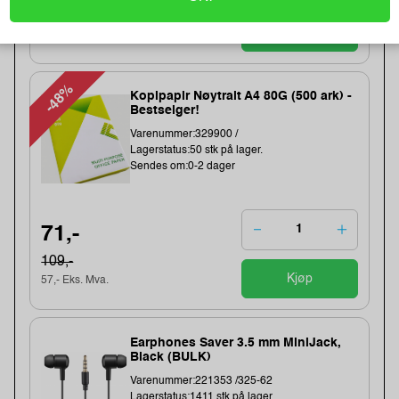
209,- Eks. Mva.
Kjøp
-48%
Kopipapir Nøytralt A4 80G (500 ark) -
Bestselger!
Varenummer:329900 /
Lagerstatus:50 stk på lager.
Sendes om:0-2 dager
71,-
109,-
Kjøp
57,- Eks. Mva.
Earphones Saver 3.5 mm MiniJack,
Black (BULK)
Varenummer:221353 /325-62
Lagerstatus:1411 stk på lager.