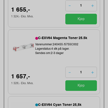
1 655,-
1 324,- Eks. Mva.
Kjøp
C-EXV64 Magenta Toner 25.5k
Varenummer:240455 /5755C002
Lagerstatus:4 stk på lager.
Sendes om:2-3 dager
1 657,-
1 326,- Eks. Mva.
Kjøp
C-EXV64 Cyan Toner 25,5k