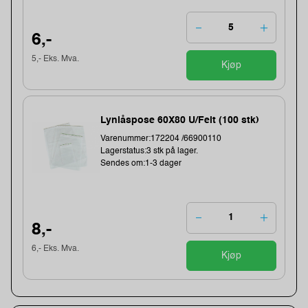
6,-
5,- Eks. Mva.
Kjøp
Lynlåspose 60X80 U/Felt (100 stk)
Varenummer:172204 /66900110
Lagerstatus:3 stk på lager.
Sendes om:1-3 dager
8,-
6,- Eks. Mva.
Kjøp