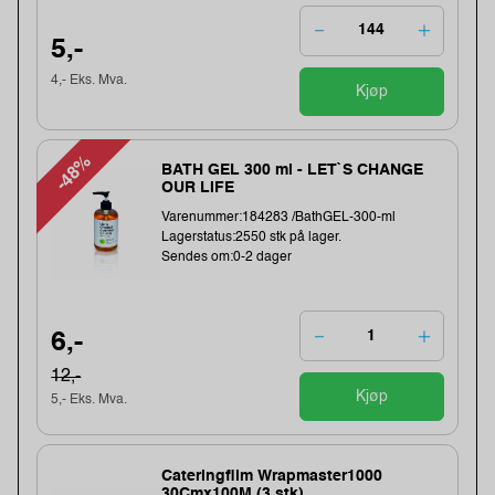
5,-
4,- Eks. Mva.
Kjøp
-48%
BATH GEL 300 ml - LET`S CHANGE
OUR LIFE
Varenummer:184283 /BathGEL-300-ml
Lagerstatus:2550 stk på lager.
Sendes om:0-2 dager
6,-
12,-
Kjøp
5,- Eks. Mva.
Cateringfilm Wrapmaster1000
30Cmx100M (3 stk)