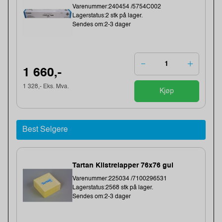
Varenummer:240454 /5754C002
Lagerstatus:2 stk på lager.
Sendes om:2-3 dager
1 660,-
1 328,- Eks. Mva.
Kjøp
Best Selgere
Tartan Klistrelapper 76x76 gul
Varenummer:225034 /7100296531
Lagerstatus:2568 stk på lager.
Sendes om:2-3 dager