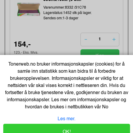
Varenummer:8332 /31C78
Lagerstatus:1452 stk på lager.
Sendes om:1-3 dager
154,-
123,- Eks. Mva.
Kjøp
Tonerweb.no bruker informasjonskapsler (cookies) for å
samle inn statistikk som kan bidra til å forbedre
Energizer Lithium AA/L91 Batterier
brukeropplevelsen. Informasjonskapsler er viktig for at
(10-pk)
nettsiden vår skal vises korrekt i nettleseren din. Hvis du
Varenummer:149006 /639753
fortsetter å bruke tjenestene våre, godkjenner du bruken av
Lagerstatus:1384 stk på lager.
Sendes om:0-2 dager
informasjonskapsler. Les mer om informasjonskapsler og
hvordan de brukes i nettbutikken vår
No
Les mer.
261,-
OK!