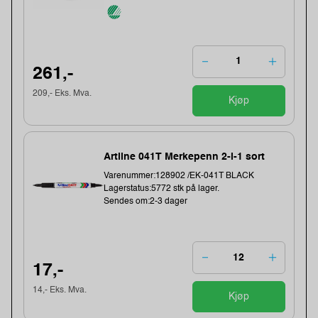
261,-
209,- Eks. Mva.
Kjøp
Artline 041T Merkepenn 2-i-1 sort
Varenummer:128902 /EK-041T BLACK
Lagerstatus:5772 stk på lager.
Sendes om:2-3 dager
17,-
14,- Eks. Mva.
Kjøp