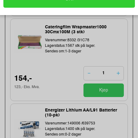
Kjøp
57,- Eks. Mva.
Cateringfilm Wrapmaster1000
30Cmx100M (3 stk)
Varenummer:8332 /31C78
Lagerstatus:1567 stk på lager.
Sendes om:1-3 dager
154,-
123,- Eks. Mva.
Kjøp
Energizer Lithium AA/L91 Batterier
(10-pk)
Varenummer:149006 /639753
Lagerstatus:1400 stk på lager.
Sendes om:0-2 dager