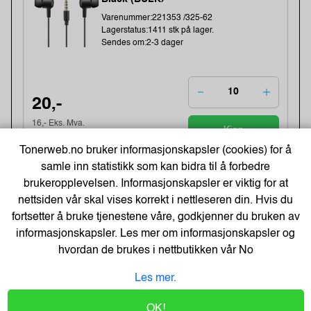
Varenummer:221353 /325-62
Lagerstatus:1411 stk på lager.
Sendes om:2-3 dager
20,-
16,- Eks. Mva.
Kjøp
Tonerweb.no bruker informasjonskapsler (cookies) for å
samle inn statistikk som kan bidra til å forbedre
-48%
Kopipapir Nøytralt A4 80G (500 ark) -
brukeropplevelsen. Informasjonskapsler er viktig for at
Bestselger!
nettsiden vår skal vises korrekt i nettleseren din. Hvis du
Varenummer:329900 /
fortsetter å bruke tjenestene våre, godkjenner du bruken av
Lagerstatus:60 stk på lager.
informasjonskapsler. Les mer om informasjonskapsler og
Sendes om:0-2 dager
hvordan de brukes i nettbutikken vår
No
Les mer.
71,-
OK!
109,-