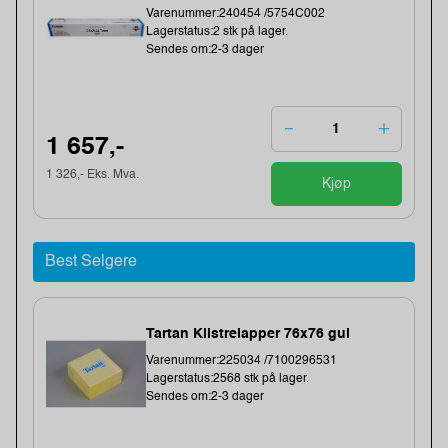
Varenummer:240454 /5754C002
Lagerstatus:2 stk på lager.
Sendes om:2-3 dager
1 657,-
1 326,- Eks. Mva.
Kjøp
Best Selgere
Tartan Klistrelapper 76x76 gul
Varenummer:225034 /7100296531
Lagerstatus:2568 stk på lager.
Sendes om:2-3 dager