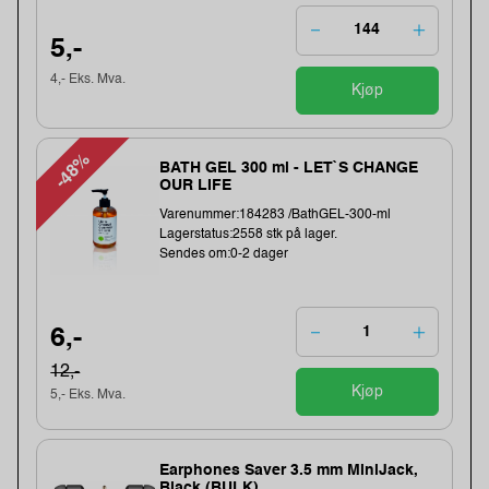
5,-
4,- Eks. Mva.
Kjøp
-48%
BATH GEL 300 ml - LET`S CHANGE
OUR LIFE
Varenummer:184283 /BathGEL-300-ml
Lagerstatus:2558 stk på lager.
Sendes om:0-2 dager
6,-
12,-
Kjøp
5,- Eks. Mva.
Earphones Saver 3.5 mm MiniJack,
Black (BULK)