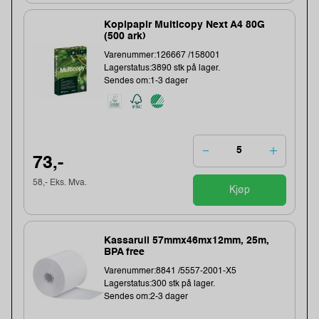
Kopipapir Multicopy Next A4 80G
(500 ark)
Varenummer:126667 /158001
Lagerstatus:3890 stk på lager.
Sendes om:1-3 dager
73,-
58,- Eks. Mva.
Kjøp
Kassarull 57mmx46mx12mm, 25m,
BPA free
Varenummer:8841 /5557-2001-X5
Lagerstatus:300 stk på lager.
Sendes om:2-3 dager