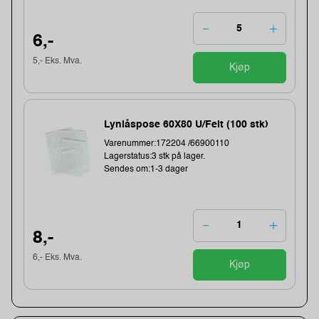
6,-
5,- Eks. Mva.
Kjøp
Lynlåspose 60X80 U/Felt (100 stk)
Varenummer:172204 /66900110
Lagerstatus:3 stk på lager.
Sendes om:1-3 dager
8,-
6,- Eks. Mva.
Kjøp