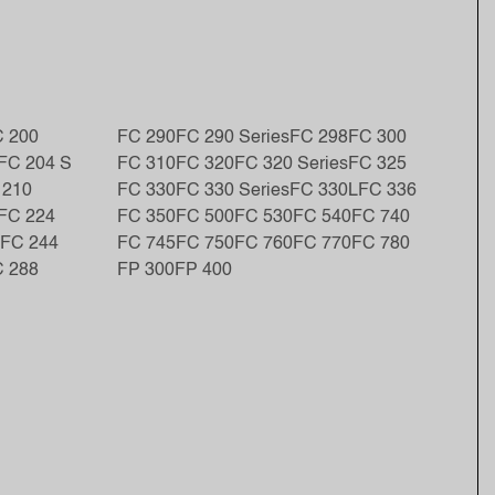
 200
FC 290
FC 290 Series
FC 298
FC 300
FC 204 S
FC 310
FC 320
FC 320 Series
FC 325
 210
FC 330
FC 330 Series
FC 330L
FC 336
FC 224
FC 350
FC 500
FC 530
FC 540
FC 740
FC 244
FC 745
FC 750
FC 760
FC 770
FC 780
 288
FP 300
FP 400