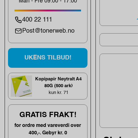
Man - Fre 09:00 - 17:00
400 22 111
Post@tonerweb.no
UKENS TILBUD!
Kopipapir Nøytralt A4
80G (500 ark)
kun kr. 71
GRATIS FRAKT!
for ordre med vareverdi over
400,-. Gebyr kr. 0