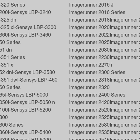
320 Series
Imagerunner 2016 J
3200
I-Sensys LBP-3240
Imagerunner 2016 Series
325 dn
Imagerunner 2018
Imagerunner 
325 x
I-Sensys LBP-3300
Imagerunner 2020
Imagerunner 
3360
I-Sensys LBP-3460
Imagerunner 2022
Imagerunner 
50 Series
Imagerunner 2025
Imagerunner 
51 dn
Imagerunner 2030
Imagerunner 
351 Series
Imagerunner 2230
Imagerunner
351 x
Imagerunner 2270 i
52 dn
I-Sensys LBP-3580
Imagerunner 2300 Series
-361 dw
I-Sensys LBP-460
Imagerunner 2318
Imagerunner 
60 Series
Imagerunner 2320
65
I-Sensys LBP-5000
Imagerunner 2400 Series
5050
I-Sensys LBP-5050 n
Imagerunner 2420
Imagerunner
5100
I-Sensys LBP-5200
Imagerunner 2520
Imagerunner 
5300
Imagerunner 2525
Imagerunner 
300 Series
Imagerunner 2530
Imagerunner 
5360
I-Sensys LBP-5400
Imagerunner 2535
Imagerunner 