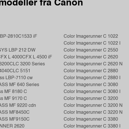
modeller fra Canon
LBP-2810
C1533 iF
Color Imagerunner C 1022
Color Imagerunner C 1022 I
SYS LBP 212 DW
Color Imagerunner C 2550
FX L 4000
CFX L 4500 iF
Color Imagerunner C 2620
3200
CLC 3200 Series
Color Imagerunner C 2620 N
4040
CLC 5151
Color Imagerunner C 2880
ass LBP-7110 cw
Color Imagerunner C 2880 I
ASS MF 640 Series
Color Imagerunner C 3080
ss MF 8180 C
Color Imagerunner C 3080 I
ss MF 9170 C
Color Imagerunner C 3200
ASS MF 9220 cdn
Color Imagerunner C 3200 N
LASS MF8450C
Color Imagerunner C 3220 N
LASS MF9150C
Color Imagerunner C 3380
UNNER 2620
Color Imagerunner C 3380 I