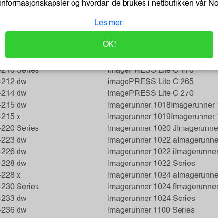
160 Series
Imagepress C 7000 VP
informasjonskapsler og hvordan de brukes i nettbutikken vår
N
-162 dw
Imagepress C 7010 VP
Les mer.
162 dwf
Imagepress C 7011 VPS
700 Series
Imagepress C 750
Imagepress 
OK!
-172 dw
Imagepress C 8000 VP
Imagepr
1760
I-Sensys LBP-1760 e
imagePRESS Lite C 165
210 Series
imagePRESS Lite C 170
-212 dw
imagePRESS Lite C 265
-214 dw
imagePRESS Lite C 270
-215 dw
Imagerunner 1018
Imagerunner 
215 x
Imagerunner 1019
Imagerunner
220 Series
Imagerunner 1020 J
Imagerunne
-223 dw
Imagerunner 1022 a
Imagerunner
-226 dw
Imagerunner 1022 i
Imagerunner
-228 dw
Imagerunner 1022 Series
228 x
Imagerunner 1024 a
Imagerunne
230 Series
Imagerunner 1024 f
Imagerunner
-233 dw
Imagerunner 1024 Series
-236 dw
Imagerunner 1100 Series