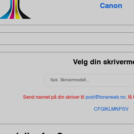
Canon
Velg din skriverm
Send navnet på din skriver til
post@tonerweb.no
, få
C
F
G
I
K
L
M
N
P
S
V