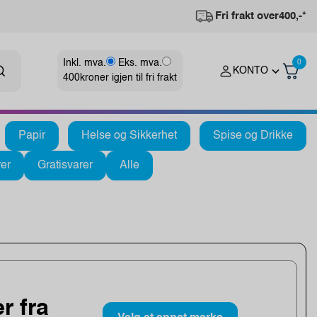
Fri frakt over
400,-*
Inkl. mva.
Eks. mva.
0
KONTO
400
kroner igjen til fri frakt
Papir
Helse og Sikkerhet
Spise og Drikke
er
Gratisvarer
Alle
r fra