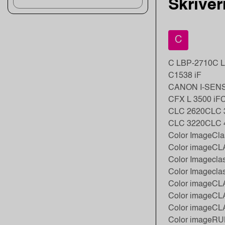
Skriver
C
C LBP-2710
C 
C1538 iF
CANON I-SEN
CFX L 3500 iF
C
CLC 2620
CLC 
CLC 3220
CLC 
Color ImageCl
Color imageCL
Color Imagecla
Color Imagecla
Color imageCL
Color imageC
Color imageC
Color imageR