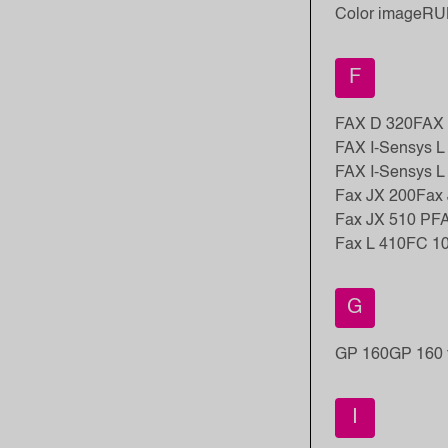
Color imageR
F
FAX D 320
FAX 
FAX I-Sensys L
FAX I-Sensys L
Fax JX 200
Fax 
Fax JX 510 P
FA
Fax L 410
FC 1
G
GP 160
GP 160 
I