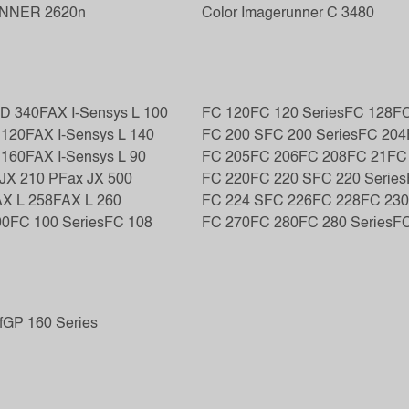
UNNER 2620n
Color Imagerunner C 3480
D 340
FAX I-Sensys L 100
FC 120
FC 120 Series
FC 128
FC
 120
FAX I-Sensys L 140
FC 200 S
FC 200 Series
FC 204
 160
FAX I-Sensys L 90
FC 205
FC 206
FC 208
FC 21
FC
JX 210 P
Fax JX 500
FC 220
FC 220 S
FC 220 Series
X L 258
FAX L 260
FC 224 S
FC 226
FC 228
FC 230
00
FC 100 Series
FC 108
FC 270
FC 280
FC 280 Series
FC
f
GP 160 Series