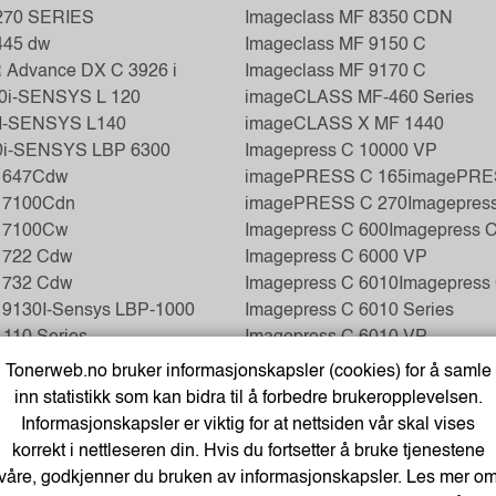
270 SERIES
Imageclass MF 8350 CDN
445 dw
Imageclass MF 9150 C
Advance DX C 3926 i
Imageclass MF 9170 C
0
i-SENSYS L 120
imageCLASS MF-460 Series
I-SENSYS L140
imageCLASS X MF 1440
0
i-SENSYS LBP 6300
Imagepress C 10000 VP
 647Cdw
imagePRESS C 165
imagePRE
 7100Cdn
imagePRESS C 270
Imagepres
 7100Cw
Imagepress C 600
Imagepress C
 722 Cdw
Imagepress C 6000 VP
 732 Cdw
Imagepress C 6010
Imagepress
 9130
I-Sensys LBP-1000
Imagepress C 6010 Series
110 Series
Imagepress C 6010 VP
-112
Imagepress C 6011
Imagepress 
Tonerweb.no bruker informasjonskapsler (cookies) for å samle
112 wf
Imagepress C 6011 Series
inn statistikk som kan bidra til å forbedre brukeropplevelsen.
-113 w
Imagepress C 6011 VP
Informasjonskapsler er viktig for at nettsiden vår skal vises
-122 DW
Imagepress C 6011 VPS
Imagep
korrekt i nettleseren din. Hvis du fortsetter å bruke tjenestene
151 dw
Imagepress C 650
Imagepress 
våre, godkjenner du bruken av informasjonskapsler. Les mer o