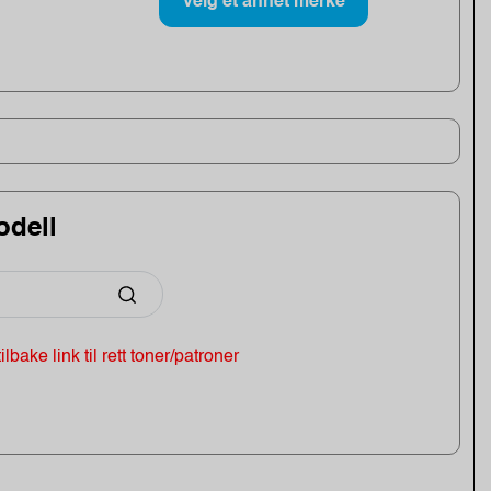
Velg et annet merke
odell
 tilbake link til rett toner/patroner