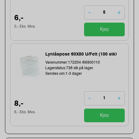
6,-
5,- Eks. Mva.
Kjøp
Lynlåspose 60X80 U/Felt (100 stk)
Varenummer:172204 /66900110
Lagerstatus:738 stk på lager.
Sendes om:1-3 dager
8,-
6,- Eks. Mva.
Kjøp