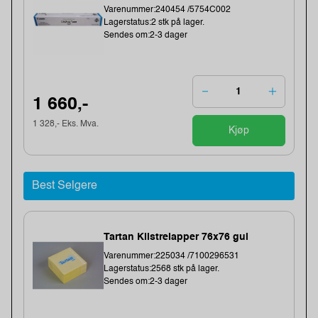
Varenummer:240454 /5754C002
Lagerstatus:2 stk på lager.
Sendes om:2-3 dager
1 660,-
1 328,- Eks. Mva.
Kjøp
Best Selgere
Tartan Klistrelapper 76x76 gul
Varenummer:225034 /7100296531
Lagerstatus:2568 stk på lager.
Sendes om:2-3 dager