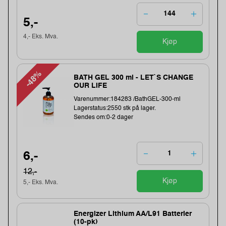
5,-
4,- Eks. Mva.
Kjøp
-48%
BATH GEL 300 ml - LET`S CHANGE
OUR LIFE
Varenummer:184283 /BathGEL-300-ml
Lagerstatus:2550 stk på lager.
Sendes om:0-2 dager
6,-
12,-
Kjøp
5,- Eks. Mva.
Energizer Lithium AA/L91 Batterier
(10-pk)