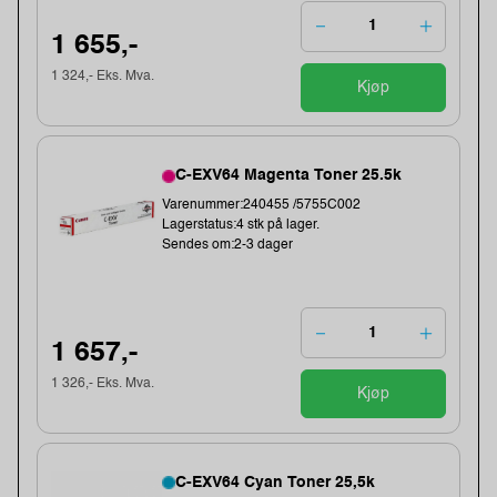
1 655,-
1 324,- Eks. Mva.
Kjøp
C-EXV64 Magenta Toner 25.5k
Varenummer:240455 /5755C002
Lagerstatus:4 stk på lager.
Sendes om:2-3 dager
1 657,-
1 326,- Eks. Mva.
Kjøp
C-EXV64 Cyan Toner 25,5k