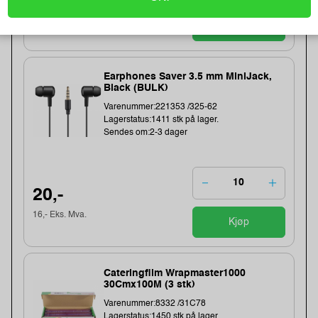
109,-
Kjøp
57,- Eks. Mva.
Earphones Saver 3.5 mm MiniJack,
Black (BULK)
Varenummer:221353 /325-62
Lagerstatus:1411 stk på lager.
Sendes om:2-3 dager
20,-
16,- Eks. Mva.
Kjøp
Cateringfilm Wrapmaster1000
30Cmx100M (3 stk)
Varenummer:8332 /31C78
Lagerstatus:1450 stk på lager.