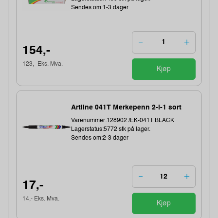
Sendes om:1-3 dager
154,-
123,- Eks. Mva.
Kjøp
Artline 041T Merkepenn 2-i-1 sort
Varenummer:128902 /EK-041T BLACK
Lagerstatus:5772 stk på lager.
Sendes om:2-3 dager
17,-
14,- Eks. Mva.
Kjøp