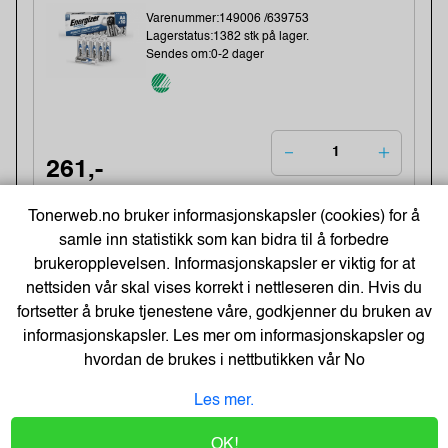
Varenummer:149006 /639753
Lagerstatus:1382 stk på lager.
Sendes om:0-2 dager
261,-
209,- Eks. Mva.
Kjøp
Tonerweb.no bruker informasjonskapsler (cookies) for å
samle inn statistikk som kan bidra til å forbedre
brukeropplevelsen. Informasjonskapsler er viktig for at
-48%
Kopipapir Nøytralt A4 80G (500 ark) -
nettsiden vår skal vises korrekt i nettleseren din. Hvis du
Bestselger!
fortsetter å bruke tjenestene våre, godkjenner du bruken av
Varenummer:329900 /
informasjonskapsler. Les mer om informasjonskapsler og
Lagerstatus:50 stk på lager.
Sendes om:0-2 dager
hvordan de brukes i nettbutikken vår
No
Les mer.
71,-
OK!