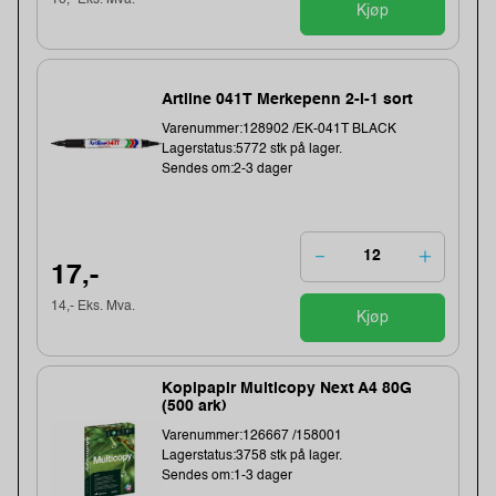
16,- Eks. Mva.
Kjøp
Artline 041T Merkepenn 2-i-1 sort
Varenummer:128902 /EK-041T BLACK
Lagerstatus:5772 stk på lager.
Sendes om:2-3 dager
17,-
14,- Eks. Mva.
Kjøp
Kopipapir Multicopy Next A4 80G
(500 ark)
Varenummer:126667 /158001
Lagerstatus:3758 stk på lager.
Sendes om:1-3 dager