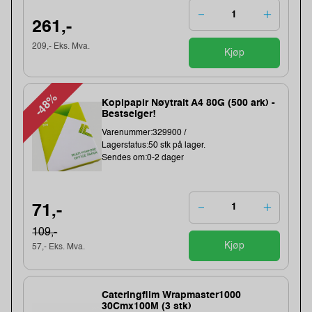
261,-
209,- Eks. Mva.
Kjøp
-48%
Kopipapir Nøytralt A4 80G (500 ark) -
Bestselger!
Varenummer:329900 /
Lagerstatus:50 stk på lager.
Sendes om:0-2 dager
71,-
109,-
Kjøp
57,- Eks. Mva.
Cateringfilm Wrapmaster1000
30Cmx100M (3 stk)