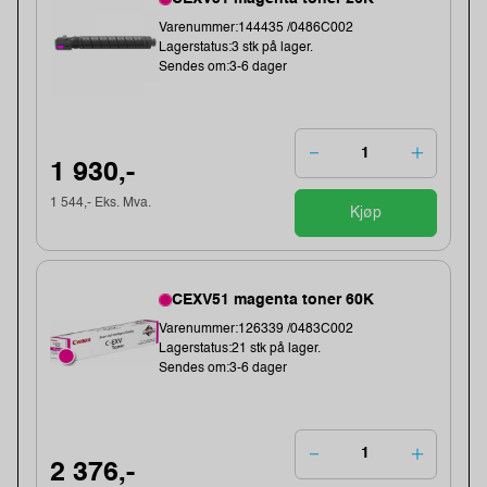
Varenummer:144435 /0486C002
Lagerstatus:3 stk på lager.
Sendes om:3-6 dager
1 930,-
1 544,- Eks. Mva.
Kjøp
CEXV51 magenta toner 60K
Varenummer:126339 /0483C002
Lagerstatus:21 stk på lager.
Sendes om:3-6 dager
2 376,-