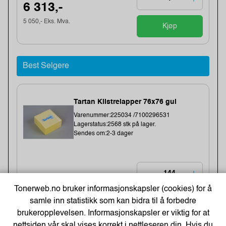
6 313,-
5 050,- Eks. Mva.
Kjøp
Best Selgere
Tartan Klistrelapper 76x76 gul
Varenummer:225034 /7100296531
Lagerstatus:2568 stk på lager.
Sendes om:2-3 dager
5,-
Tonerweb.no bruker informasjonskapsler (cookies) for å
4,- Eks. Mva.
samle inn statistikk som kan bidra til å forbedre
Kjøp
brukeropplevelsen. Informasjonskapsler er viktig for at
nettsiden vår skal vises korrekt i nettleseren din. Hvis du