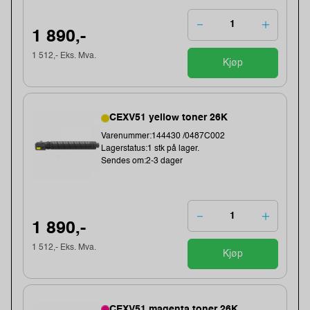
1 890,-
1 512,- Eks. Mva.
Kjøp
CEXV51 yellow toner 26K
Varenummer:144430 /0487C002
Lagerstatus:1 stk på lager.
Sendes om:2-3 dager
1 890,-
1 512,- Eks. Mva.
Kjøp
CEXV51 magenta toner 26K