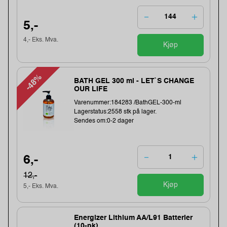
5,-
4,- Eks. Mva.
Kjøp
-48%
BATH GEL 300 ml - LET`S CHANGE
OUR LIFE
Varenummer:184283 /BathGEL-300-ml
Lagerstatus:2558 stk på lager.
Sendes om:0-2 dager
6,-
12,-
Kjøp
5,- Eks. Mva.
Energizer Lithium AA/L91 Batterier
(10-pk)