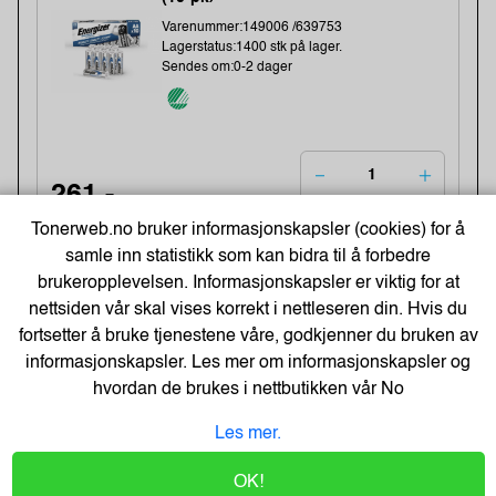
Varenummer:149006 /639753
Lagerstatus:1400 stk på lager.
Sendes om:0-2 dager
261,-
209,- Eks. Mva.
Tonerweb.no bruker informasjonskapsler (cookies) for å
Kjøp
samle inn statistikk som kan bidra til å forbedre
brukeropplevelsen. Informasjonskapsler er viktig for at
-48%
nettsiden vår skal vises korrekt i nettleseren din. Hvis du
Kopipapir Nøytralt A4 80G (500 ark) -
Bestselger!
fortsetter å bruke tjenestene våre, godkjenner du bruken av
informasjonskapsler. Les mer om informasjonskapsler og
Varenummer:329900 /
Lagerstatus:60 stk på lager.
hvordan de brukes i nettbutikken vår
No
Sendes om:0-2 dager
Les mer.
OK!
71,-