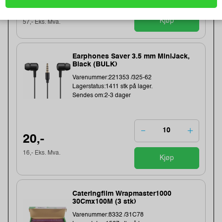
109,-
Kjøp
57,- Eks. Mva.
Earphones Saver 3.5 mm MiniJack,
Black (BULK)
Varenummer:221353 /325-62
Lagerstatus:1411 stk på lager.
Sendes om:2-3 dager
20,-
16,- Eks. Mva.
Kjøp
Cateringfilm Wrapmaster1000
30Cmx100M (3 stk)
Varenummer:8332 /31C78