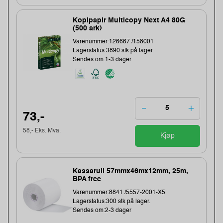
Kopipapir Multicopy Next A4 80G
(500 ark)
Varenummer:126667 /158001
Lagerstatus:3890 stk på lager.
Sendes om:1-3 dager
73,-
58,- Eks. Mva.
Kjøp
Kassarull 57mmx46mx12mm, 25m,
BPA free
Varenummer:8841 /5557-2001-X5
Lagerstatus:300 stk på lager.
Sendes om:2-3 dager