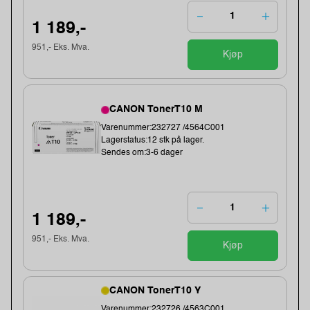
1 189,-
951,- Eks. Mva.
Kjøp
CANON TonerT10 M
Varenummer:232727 /4564C001
Lagerstatus:12 stk på lager.
Sendes om:3-6 dager
1 189,-
951,- Eks. Mva.
Kjøp
CANON TonerT10 Y
Varenummer:232726 /4563C001