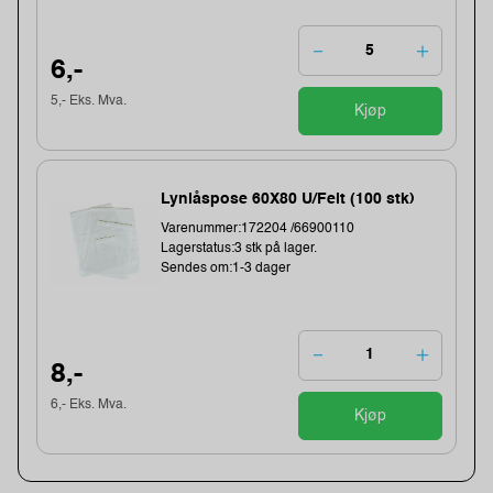
6,-
5,- Eks. Mva.
Kjøp
Lynlåspose 60X80 U/Felt (100 stk)
Varenummer:172204 /66900110
Lagerstatus:3 stk på lager.
Sendes om:1-3 dager
8,-
6,- Eks. Mva.
Kjøp