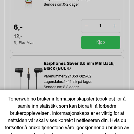
Sendes om:0-2 dager
6,-
12,-
Kjøp
5,- Eks. Mva.
Earphones Saver 3.5 mm MiniJack,
Black (BULK)
Varenummer:221353 /325-62
Lagerstatus:1411 stk på lager.
Sendes om:2-3 dager
Tonerweb.no bruker informasjonskapsler (cookies) for å
samle inn statistikk som kan bidra til å forbedre
20,-
brukeropplevelsen. Informasjonskapsler er viktig for at
nettsiden vår skal vises korrekt i nettleseren din. Hvis du
16,- Eks. Mva.
Kjøp
fortsetter å bruke tjenestene våre, godkjenner du bruken av