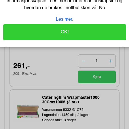
informasjonskapsler. Les mer om informasjonskapsler og
hvordan de brukes i nettbutikken vår
No
Energizer Lithium AA/L91 Batterier
(10-pk)
Les mer.
Varenummer:149006 /639753
Lagerstatus:1382 stk på lager.
OK!
Sendes om:0-2 dager
261,-
209,- Eks. Mva.
Kjøp
Cateringfilm Wrapmaster1000
30Cmx100M (3 stk)
Varenummer:8332 /31C78
Lagerstatus:1450 stk på lager.
Sendes om:1-3 dager