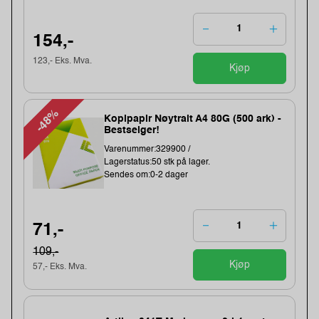
154,-
123,- Eks. Mva.
Kjøp
-48%
Kopipapir Nøytralt A4 80G (500 ark) -
Bestselger!
Varenummer:329900 /
Lagerstatus:50 stk på lager.
Sendes om:0-2 dager
71,-
109,-
Kjøp
57,- Eks. Mva.