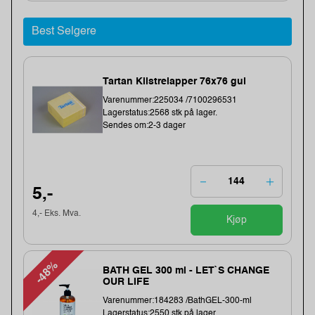
Best Selgere
Tartan Klistrelapper 76x76 gul
Varenummer:225034 /7100296531
Lagerstatus:2568 stk på lager.
Sendes om:2-3 dager
5,-
4,- Eks. Mva.
Kjøp
-48%
BATH GEL 300 ml - LET`S CHANGE
OUR LIFE
Varenummer:184283 /BathGEL-300-ml
Lagerstatus:2550 stk på lager.