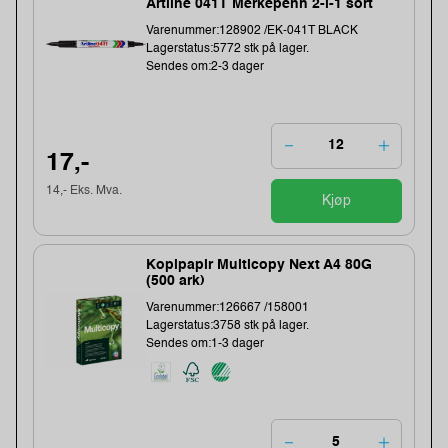
Artline 041T Merkepenn 2-i-1 sort
Varenummer:128902 /EK-041T BLACK
Lagerstatus:5772 stk på lager.
Sendes om:2-3 dager
17,-
14,- Eks. Mva.
Kjøp
Kopipapir Multicopy Next A4 80G
(500 ark)
Varenummer:126667 /158001
Lagerstatus:3758 stk på lager.
Sendes om:1-3 dager