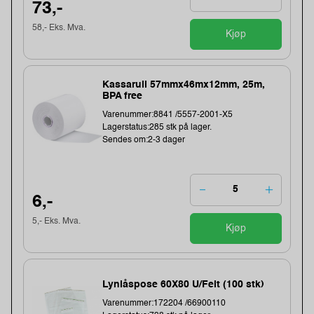
73,-
58,- Eks. Mva.
Kjøp
Kassarull 57mmx46mx12mm, 25m,
BPA free
Varenummer:8841 /5557-2001-X5
Lagerstatus:285 stk på lager.
Sendes om:2-3 dager
6,-
5,- Eks. Mva.
Kjøp
Lynlåspose 60X80 U/Felt (100 stk)
Varenummer:172204 /66900110