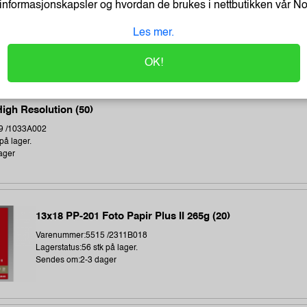
Sendes om:3-6 dager
informasjonskapsler og hvordan de brukes i nettbutikken vår
N
Les mer.
OK!
igh Resolution (50)
9 /1033A002
på lager.
ager
13x18 PP-201 Foto Papir Plus II 265g (20)
Varenummer:5515 /2311B018
Lagerstatus:56 stk på lager.
Sendes om:2-3 dager