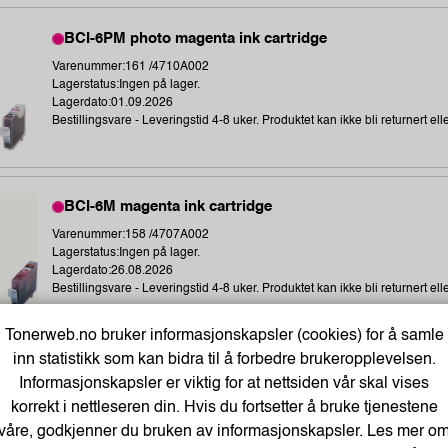
BCI-6PM photo magenta ink cartridge
Varenummer:161 /4710A002
Lagerstatus:Ingen på lager.
Lagerdato:01.09.2026
Bestillingsvare - Leveringstid 4-8 uker. Produktet kan ikke bli returnert elle
BCI-6M magenta ink cartridge
Varenummer:158 /4707A002
Lagerstatus:Ingen på lager.
Lagerdato:26.08.2026
Bestillingsvare - Leveringstid 4-8 uker. Produktet kan ikke bli returnert elle
Tonerweb.no bruker informasjonskapsler (cookies) for å samle
inn statistikk som kan bidra til å forbedre brukeropplevelsen.
Informasjonskapsler er viktig for at nettsiden vår skal vises
Ricoh Toner Sort TYPE2501E (9.000 sider) 841769
korrekt i nettleseren din. Hvis du fortsetter å bruke tjenestene
Varenummer:98360 /841769
våre, godkjenner du bruken av informasjonskapsler. Les mer o
Lagerstatus:484 stk på lager.