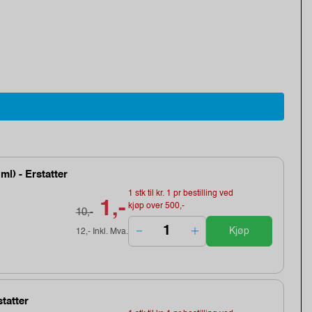
l) - Erstatter
1 stk til kr. 1 pr bestilling ved
1,-
kjøp over 500,-
10,-
Kjøp
12,- Inkl. Mva.
tatter