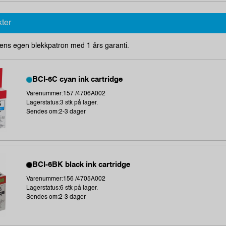
kter
ens egen blekkpatron med 1 års garanti.
BCI-6C cyan ink cartridge
Varenummer:157 /4706A002
Lagerstatus:3 stk på lager.
Sendes om:2-3 dager
BCI-6BK black ink cartridge
Varenummer:156 /4705A002
Lagerstatus:6 stk på lager.
Sendes om:2-3 dager