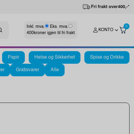
Fri frakt over
400,-*
Inkl. mva.
Eks. mva.
0
KONTO
400
kroner igjen til fri frakt
Papir
Helse og Sikkerhet
Spise og Drikke
er
Gratisvarer
Alle