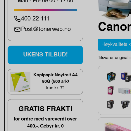
Man - Fre 09:00 - 17:00
400 22 111
Canon
Post@tonerweb.no
Høykvalitets 
UKENS TILBUD!
Tilsvarer original 
Kopipapir Nøytralt A4
80G (500 ark)
kun kr. 71
GRATIS FRAKT!
for ordre med vareverdi over
400,-. Gebyr kr. 0