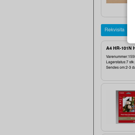
Rekvisita
A4 HR-101N H
Varenummer:155
Lagerstatus:7 stk 
Sendes om:2-3 d