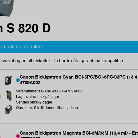
 S 820 D
kompatible produkter
i kvalitet og antall utskrifter. Du har tre års garanti på kompatible.
Canon Blekkpatron Cyan BCI-5PC/BCI-6PC/03PC (13,4 m
4709A002
Varenummer:117486 /20064-4709A002
Lagerstatus:4 stk på lager.
Sendes om:0-2 dager
Obs, kun4 Stk. til denne tilbudsprisen
Canon Blekkpatron Magenta BCI-6M/03M (13,4 ml) - Ers