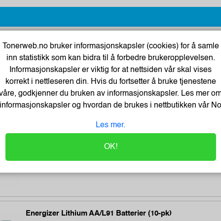
Tonerweb.no bruker informasjonskapsler (cookies) for å samle
Tartan Klistrelapper 76x76 gul
inn statistikk som kan bidra til å forbedre brukeropplevelsen.
Varenummer:225034 /7100296531
Informasjonskapsler er viktig for at nettsiden vår skal vises
Lagerstatus:2568 stk på lager.
korrekt i nettleseren din. Hvis du fortsetter å bruke tjenestene
Sendes om:2-3 dager
våre, godkjenner du bruken av informasjonskapsler. Les mer o
informasjonskapsler og hvordan de brukes i nettbutikken vår
N
Les mer.
BATH GEL 300 ml - LET`S CHANGE OUR LIFE
OK!
Varenummer:184283 /BathGEL-300-ml
Lagerstatus:2550 stk på lager.
Sendes om:0-2 dager
Energizer Lithium AA/L91 Batterier (10-pk)