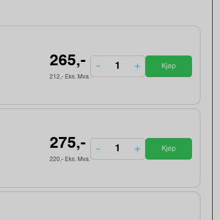
265,-
Kjøp
212,- Eks. Mva.
275,-
Kjøp
220,- Eks. Mva.