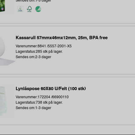
Sendes om:1-3 dager
Kassarull 57mmx46mx12mm, 25m, BPA free
Varenummer:8841 /5557-2001-X5
Lagerstatus:285 stk på lager.
Sendes om:2-3 dager
Lynlåspose 60X80 U/Felt (100 stk)
Varenummer:172204 /66900110
Lagerstatus:738 stk på lager.
Sendes om:1-3 dager