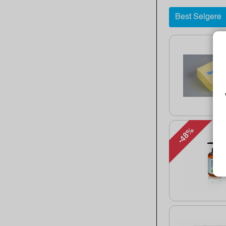
Best Selgere
-48%