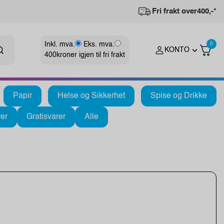
Fri frakt over
400,-*
Inkl. mva.
Eks. mva.
0
KONTO
400
kroner igjen til fri frakt
Papir
Helse og Sikkerhet
Spise og Drikke
er
Gratisvarer
Alle