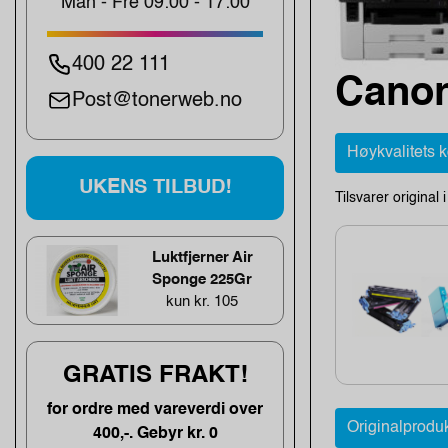
Man - Fre 09:00 - 17:00
400 22 111
Canon
Post@tonerweb.no
Høykvalitets 
UKENS TILBUD!
Tilsvarer original 
Luktfjerner Air
Sponge 225Gr
kun kr. 105
GRATIS FRAKT!
for ordre med vareverdi over
Originalprodu
400,-. Gebyr kr. 0