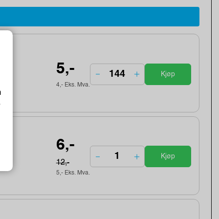
5,-
Kjøp
4,- Eks. Mva.
m
o
6,-
Kjøp
12,-
5,- Eks. Mva.