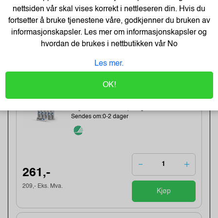
nettsiden vår skal vises korrekt i nettleseren din. Hvis du
fortsetter å bruke tjenestene våre, godkjenner du bruken av
20,-
informasjonskapsler. Les mer om informasjonskapsler og
16,- Eks. Mva.
hvordan de brukes i nettbutikken vår
No
Kjøp
Les mer.
Energizer Lithium AA/L91 Batterier
OK!
(10-pk)
Varenummer:149006 /639753
Lagerstatus:1382 stk på lager.
Sendes om:0-2 dager
261,-
209,- Eks. Mva.
Kjøp