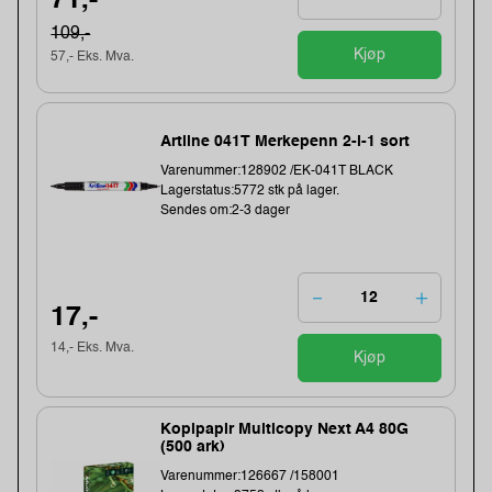
71,-
109,-
Kjøp
57,- Eks. Mva.
Artline 041T Merkepenn 2-i-1 sort
Varenummer:128902 /EK-041T BLACK
Lagerstatus:5772 stk på lager.
Sendes om:2-3 dager
17,-
14,- Eks. Mva.
Kjøp
Kopipapir Multicopy Next A4 80G
(500 ark)
Varenummer:126667 /158001