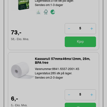
Lagerstatus:3758 stk på lager.
Sendes om:1-3 dager
73,-
58,- Eks. Mva.
Kjøp
Kassarull 57mmx46mx12mm, 25m,
BPA free
Varenummer:8841 /5557-2001-X5
Lagerstatus:285 stk på lager.
Sendes om:2-3 dager
6,-
5,- Eks. Mva.