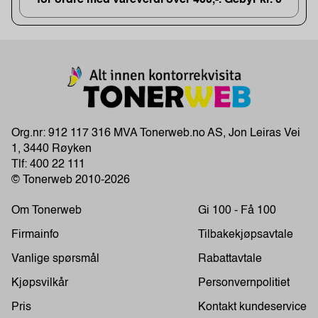
for ordre med vareverdi over 400,-. Gebyr kr. 0
Org.nr: 912 117 316 MVA Tonerweb.no AS, Jon Leiras Vei
1, 3440 Røyken
Tlf:
400 22 111
© Tonerweb 2010-2026
Om Tonerweb
Gi 100 - Få 100
Firmainfo
Tilbakekjøpsavtale
Vanlige spørsmål
Rabattavtale
Kjøpsvilkår
Personvernpolitiet
Pris
Kontakt kundeservice