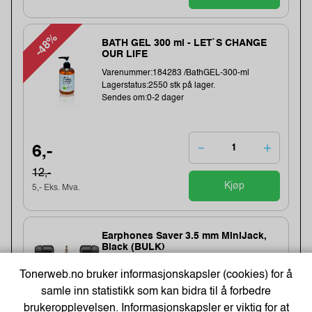
-48%
BATH GEL 300 ml - LET`S CHANGE
OUR LIFE
Varenummer:184283 /BathGEL-300-ml
Lagerstatus:2550 stk på lager.
Sendes om:0-2 dager
6,-
12,-
Kjøp
5,- Eks. Mva.
Earphones Saver 3.5 mm MiniJack,
Black (BULK)
Varenummer:221353 /325-62
Tonerweb.no bruker informasjonskapsler (cookies) for å
Lagerstatus:1411 stk på lager.
samle inn statistikk som kan bidra til å forbedre
Sendes om:2-3 dager
brukeropplevelsen. Informasjonskapsler er viktig for at