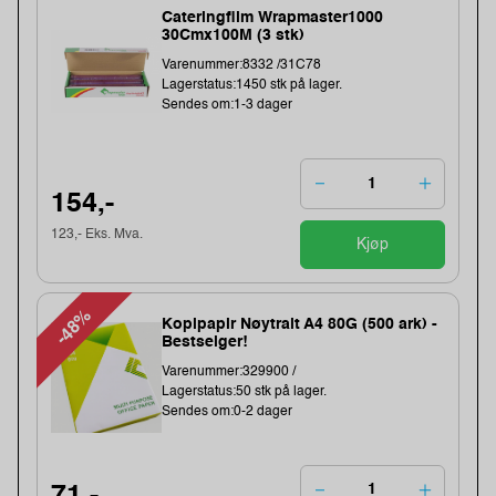
Cateringfilm Wrapmaster1000
30Cmx100M (3 stk)
Varenummer:8332 /31C78
Lagerstatus:1450 stk på lager.
Sendes om:1-3 dager
154,-
123,- Eks. Mva.
Kjøp
-48%
Kopipapir Nøytralt A4 80G (500 ark) -
Bestselger!
Varenummer:329900 /
Lagerstatus:50 stk på lager.
Sendes om:0-2 dager