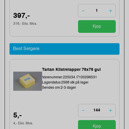
397,-
318,- Eks. Mva.
Kjøp
Best Selgere
Tartan Klistrelapper 76x76 gul
Varenummer:225034 /7100296531
Lagerstatus:2568 stk på lager.
Sendes om:2-3 dager
5,-
4,- Eks. Mva.
Kjøp