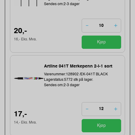
Sendes om:2-3 dager
20,-
16,- Eks. Mva.
Kjøp
Artline 041T Merkepenn 2-i-1 sort
Varenummer:128902 /EK-041T BLACK
Lagerstatus:5772 stk på lager.
Sendes om:2-3 dager
17,-
14,- Eks. Mva.
Kjøp