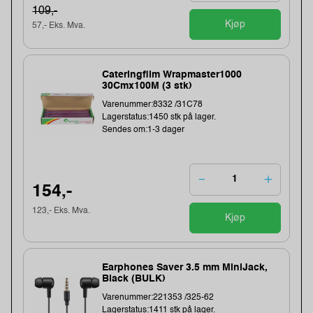
109,-
Kjøp
57,- Eks. Mva.
Cateringfilm Wrapmaster1000
30Cmx100M (3 stk)
Varenummer:8332 /31C78
Lagerstatus:1450 stk på lager.
Sendes om:1-3 dager
154,-
123,- Eks. Mva.
Kjøp
Earphones Saver 3.5 mm MiniJack,
Black (BULK)
Varenummer:221353 /325-62
Lagerstatus:1411 stk på lager.