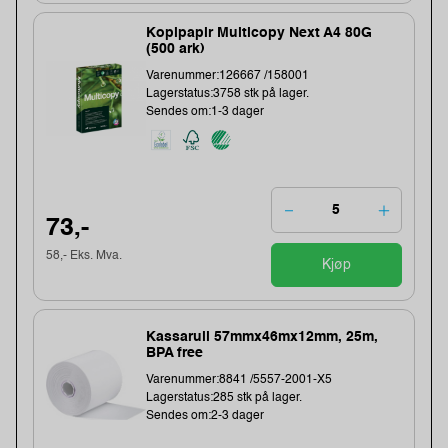
Kopipapir Multicopy Next A4 80G
(500 ark)
Varenummer:126667 /158001
Lagerstatus:3758 stk på lager.
Sendes om:1-3 dager
73,-
58,- Eks. Mva.
Kjøp
Kassarull 57mmx46mx12mm, 25m,
BPA free
Varenummer:8841 /5557-2001-X5
Lagerstatus:285 stk på lager.
Sendes om:2-3 dager