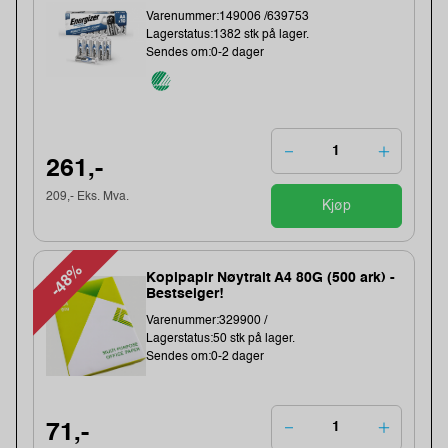
Varenummer:149006 /639753
Lagerstatus:1382 stk på lager.
Sendes om:0-2 dager
261,-
209,- Eks. Mva.
Kjøp
-48%
Kopipapir Nøytralt A4 80G (500 ark) -
Bestselger!
Varenummer:329900 /
Lagerstatus:50 stk på lager.
Sendes om:0-2 dager
71,-