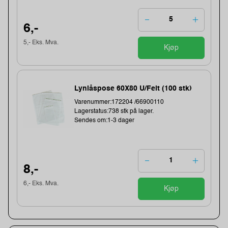
6,-
5,- Eks. Mva.
Kjøp
Lynlåspose 60X80 U/Felt (100 stk)
Varenummer:172204 /66900110
Lagerstatus:738 stk på lager.
Sendes om:1-3 dager
8,-
6,- Eks. Mva.
Kjøp