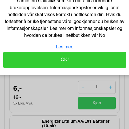
samle inn statistikk som kan bidra til å forbedre
brukeropplevelsen. Informasjonskapsler er viktig for at
5,-
nettsiden vår skal vises korrekt i nettleseren din. Hvis du
4,- Eks. Mva.
fortsetter å bruke tjenestene våre, godkjenner du bruken av
Kjøp
informasjonskapsler. Les mer om informasjonskapsler og
hvordan de brukes i nettbutikken vår
No
-48%
BATH GEL 300 ml - LET`S CHANGE
Les mer.
OUR LIFE
Varenummer:184283 /BathGEL-300-ml
OK!
Lagerstatus:2550 stk på lager.
Sendes om:0-2 dager
6,-
12,-
Kjøp
5,- Eks. Mva.
Energizer Lithium AA/L91 Batterier
(10-pk)