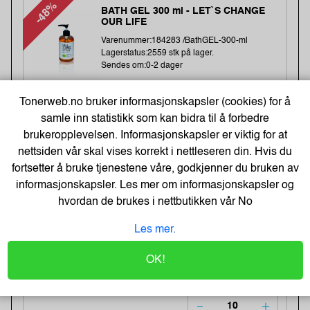
-48%
BATH GEL 300 ml - LET`S CHANGE
OUR LIFE
Varenummer:184283 /BathGEL-300-ml
Lagerstatus:2559 stk på lager.
Sendes om:0-2 dager
Tonerweb.no bruker informasjonskapsler (cookies) for å
6,-
samle inn statistikk som kan bidra til å forbedre
brukeropplevelsen. Informasjonskapsler er viktig for at
12,-
nettsiden vår skal vises korrekt i nettleseren din. Hvis du
Kjøp
5,- Eks. Mva.
fortsetter å bruke tjenestene våre, godkjenner du bruken av
informasjonskapsler. Les mer om informasjonskapsler og
hvordan de brukes i nettbutikken vår
No
Earphones Saver 3.5 mm MiniJack,
Black (BULK)
Les mer.
Varenummer:221353 /325-62
Lagerstatus:1411 stk på lager.
Sendes om:2-3 dager
OK!