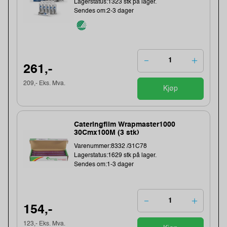
Lagerstatus:1323 stk på lager.
Sendes om:2-3 dager
261,-
209,- Eks. Mva.
Kjøp
Cateringfilm Wrapmaster1000
30Cmx100M (3 stk)
Varenummer:8332 /31C78
Lagerstatus:1629 stk på lager.
Sendes om:1-3 dager
154,-
123,- Eks. Mva.