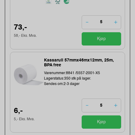
73,-
58,- Eks. Mva.
Kjøp
Kassarull 57mmx46mx12mm, 25m,
BPA free
Varenummer:8841 /5557-2001-X5
Lagerstatus:350 stk på lager.
Sendes om:2-3 dager
6,-
5,- Eks. Mva.
Kjøp