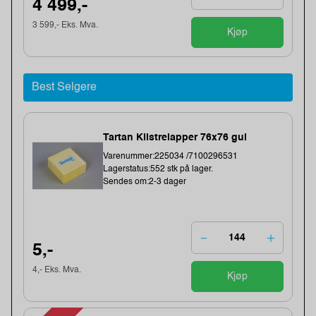
4 499,-
3 599,- Eks. Mva.
Kjøp
Best Selgere
Tartan Klistrelapper 76x76 gul
Varenummer:225034 /7100296531
Lagerstatus:552 stk på lager.
Sendes om:2-3 dager
5,-
4,- Eks. Mva.
Kjøp