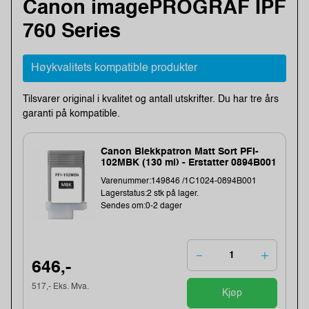
Canon imagePROGRAF IPF
760 Series
Høykvalitets kompatible produkter
Tilsvarer original i kvalitet og antall utskrifter. Du har tre års
garanti på kompatible.
Canon Blekkpatron Matt Sort PFI-
102MBK (130 ml) - Erstatter 0894B001
Varenummer:149846 /1C1024-0894B001
Lagerstatus:2 stk på lager.
Sendes om:0-2 dager
646,-
517,- Eks. Mva.
Kjøp