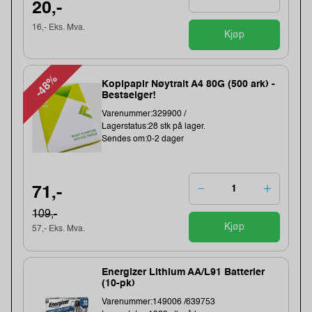
20,-
16,- Eks. Mva.
Kjøp
-48%
Kopipapir Nøytralt A4 80G (500 ark) -
Bestselger!
Varenummer:329900 /
Lagerstatus:28 stk på lager.
Sendes om:0-2 dager
71,-
109,-
Kjøp
57,- Eks. Mva.
Energizer Lithium AA/L91 Batterier
(10-pk)
Varenummer:149006 /639753