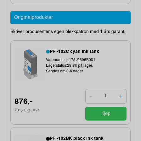
Originalprodukter
Skriver produsentens egen blekkpatron med 1 års garanti.
PFI-102C cyan ink tank
Varenummer:175 /0896B001
Lagerstatus:29 stk på lager.
Sendes om:3-6 dager
876,-
701,- Eks. Mva.
Kjøp
PFI-102BK black ink tank