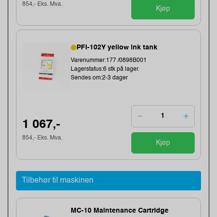
854,- Eks. Mva.
Kjøp
PFI-102Y yellow ink tank
Varenummer:177 /0898B001
Lagerstatus:6 stk på lager.
Sendes om:2-3 dager
1 067,-
854,- Eks. Mva.
Kjøp
Tilbehør til maskinen
MC-10 Maintenance Cartridge