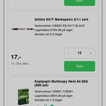
Kjøp
Artline 041T Merkepenn 2-i-1 sort
Varenummer:128902 /EK-041T BLACK
Lagerstatus:5784 stk på lager.
Sendes om:2-3 dager
17,-
14,- Eks. Mva.
Kjøp
Kopipapir Multicopy Next A4 80G
(500 ark)
Varenummer:126667 /158001
Lagerstatus:3894 stk på lager.
Sendes om:1-3 dager