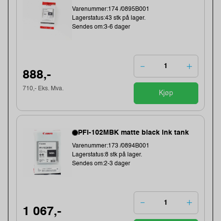
Varenummer:174 /0895B001
Lagerstatus:43 stk på lager.
Sendes om:3-6 dager
888,-
710,- Eks. Mva.
Kjøp
PFI-102MBK matte black ink tank
Varenummer:173 /0894B001
Lagerstatus:8 stk på lager.
Sendes om:2-3 dager
1 067,-