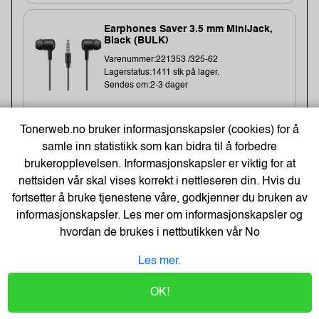
Earphones Saver 3.5 mm MiniJack,
Black (BULK)
Varenummer:221353 /325-62
Lagerstatus:1411 stk på lager.
Sendes om:2-3 dager
Tonerweb.no bruker informasjonskapsler (cookies) for å
20,-
samle inn statistikk som kan bidra til å forbedre
brukeropplevelsen. Informasjonskapsler er viktig for at
16,- Eks. Mva.
Kjøp
nettsiden vår skal vises korrekt i nettleseren din. Hvis du
fortsetter å bruke tjenestene våre, godkjenner du bruken av
informasjonskapsler. Les mer om informasjonskapsler og
Cateringfilm Wrapmaster1000
hvordan de brukes i nettbutikken vår
No
30Cmx100M (3 stk)
Varenummer:8332 /31C78
Les mer.
Lagerstatus:1567 stk på lager.
Sendes om:1-3 dager
OK!