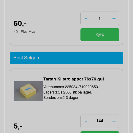
50,-
40,- Eks. Mva.
Kjøp
Best Selgere
Tartan Klistrelapper 76x76 gul
Varenummer:225034 /7100296531
Lagerstatus:2568 stk på lager.
Sendes om:2-3 dager
5,-