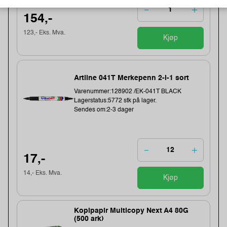
154,-
123,- Eks. Mva.
Kjøp
Artline 041T Merkepenn 2-i-1 sort
Varenummer:128902 /EK-041T BLACK
Lagerstatus:5772 stk på lager.
Sendes om:2-3 dager
17,-
14,- Eks. Mva.
Kjøp
Kopipapir Multicopy Next A4 80G
(500 ark)