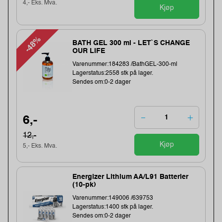
4,- Eks. Mva.
Kjøp
-48%
BATH GEL 300 ml - LET`S CHANGE
OUR LIFE
Varenummer:184283 /BathGEL-300-ml
Lagerstatus:2558 stk på lager.
Sendes om:0-2 dager
6,-
12,-
Kjøp
5,- Eks. Mva.
Energizer Lithium AA/L91 Batterier
(10-pk)
Varenummer:149006 /639753
Lagerstatus:1400 stk på lager.
Sendes om:0-2 dager