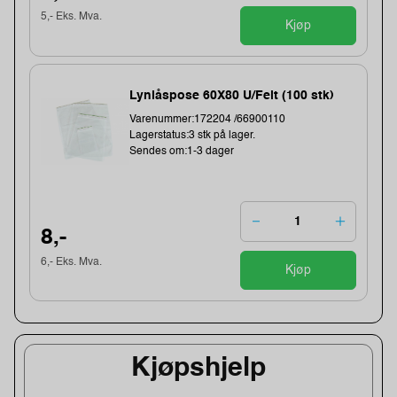
5,- Eks. Mva.
Kjøp
Lynlåspose 60X80 U/Felt (100 stk)
Varenummer:172204 /66900110
Lagerstatus:3 stk på lager.
Sendes om:1-3 dager
8,-
6,- Eks. Mva.
Kjøp
Kjøpshjelp