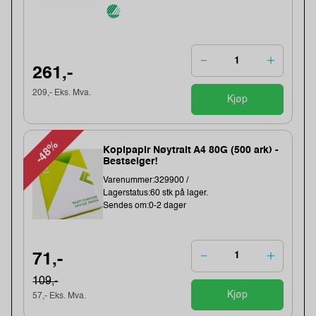
261,-
209,- Eks. Mva.
Kjøp
-48%
Kopipapir Nøytralt A4 80G (500 ark) -
Bestselger!
Varenummer:329900 /
Lagerstatus:60 stk på lager.
Sendes om:0-2 dager
71,-
109,-
Kjøp
57,- Eks. Mva.