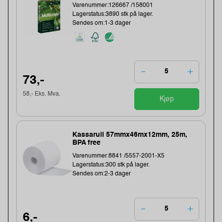
Varenummer:126667 /158001
Lagerstatus:3890 stk på lager.
Sendes om:1-3 dager
73,-
58,- Eks. Mva.
Kjøp
Kassarull 57mmx46mx12mm, 25m,
BPA free
Varenummer:8841 /5557-2001-X5
Lagerstatus:300 stk på lager.
Sendes om:2-3 dager
6,-