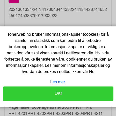
20
21
36133
4/24 N
41730
4344
43922
4419
44287
44652
45017
45383
7901
7902
922
B
Tonerweb.no bruker informasjonskapsler (cookies) for å
samle inn statistikk som kan bidra til å forbedre
BRT 5000
brukeropplevelsen. Informasjonskapsler er viktig for at
nettsiden vår skal vises korrekt i nettleseren din. Hvis du
fortsetter å bruke tjenestene våre, godkjenner du bruken av
I
informasjonskapsler. Les mer om informasjonskapsler og
hvordan de brukes i nettbutikken vår
No
Inkjet PTR
Italia 4/20
Italia 4/21
Italia 4/22
Italia 4/23
Italia 4/24
Italia 4/24 N
Les mer.
OK!
P
Pagemaster 200
Pagemaster 200 P
PRT 4142
PRT 4201
PRT 4202
PRT 4203
PRT 4204
PRT 4211