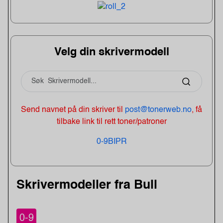
Velg din skrivermodell
Send navnet på din skriver til
post@tonerweb.no
, få
tilbake link til rett toner/patroner
0-9
B
I
P
R
Skrivermodeller fra Bull
0-9