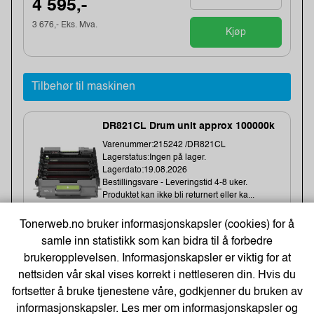
4 595,-
3 676,- Eks. Mva.
Kjøp
Tilbehør til maskinen
DR821CL Drum unit approx 100000k
Varenummer:215242 /DR821CL
Lagerstatus:Ingen på lager.
Lagerdato:19.08.2026
Bestillingsvare - Leveringstid 4-8 uker.
Produktet kan ikke bli returnert eller ka...
Denne enheten inneholder ikke toner.
Tonerweb.no bruker informasjonskapsler (cookies) for å
samle inn statistikk som kan bidra til å forbedre
brukeropplevelsen. Informasjonskapsler er viktig for at
3 820,-
nettsiden vår skal vises korrekt i nettleseren din. Hvis du
3 056,- Eks. Mva.
fortsetter å bruke tjenestene våre, godkjenner du bruken av
Kjøp
informasjonskapsler. Les mer om informasjonskapsler og