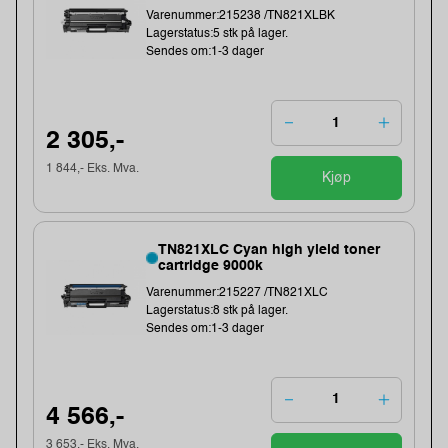
Varenummer:215238 /TN821XLBK
Lagerstatus:5 stk på lager.
Sendes om:1-3 dager
2 305,-
1 844,- Eks. Mva.
Kjøp
TN821XLC Cyan high yield toner
cartridge 9000k
Varenummer:215227 /TN821XLC
Lagerstatus:8 stk på lager.
Sendes om:1-3 dager
4 566,-
3 653,- Eks. Mva.