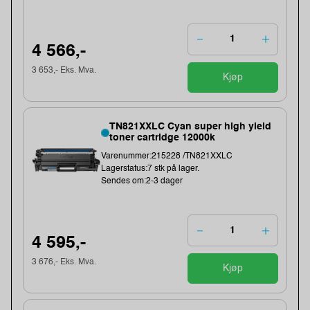
4 566,-
3 653,- Eks. Mva.
Kjøp
TN821XXLC Cyan super high yield
toner cartridge 12000k
Varenummer:215228 /TN821XXLC
Lagerstatus:7 stk på lager.
Sendes om:2-3 dager
4 595,-
3 676,- Eks. Mva.
Kjøp