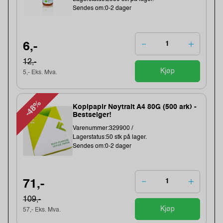
Sendes om:0-2 dager
6,-
12,-
Kjøp
5,- Eks. Mva.
-48%
Kopipapir Nøytralt A4 80G (500 ark) -
Bestselger!
Varenummer:329900 /
Lagerstatus:50 stk på lager.
Sendes om:0-2 dager
71,-
109,-
Kjøp
57,- Eks. Mva.