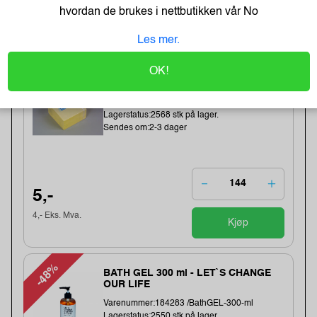
hvordan de brukes i nettbutikken vår
No
Best Selgere
Les mer.
OK!
Tartan Klistrelapper 76x76 gul
Varenummer:225034 /7100296531
Lagerstatus:2568 stk på lager.
Sendes om:2-3 dager
5,-
4,- Eks. Mva.
Kjøp
-48%
BATH GEL 300 ml - LET`S CHANGE
OUR LIFE
Varenummer:184283 /BathGEL-300-ml
Lagerstatus:2550 stk på lager.