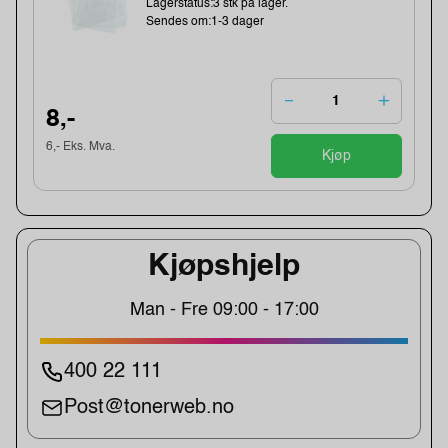
Lagerstatus:3 stk på lager.
Sendes om:1-3 dager
8,-
6,- Eks. Mva.
Kjøp
Kjøpshjelp
Man - Fre 09:00 - 17:00
400 22 111
Post@tonerweb.no