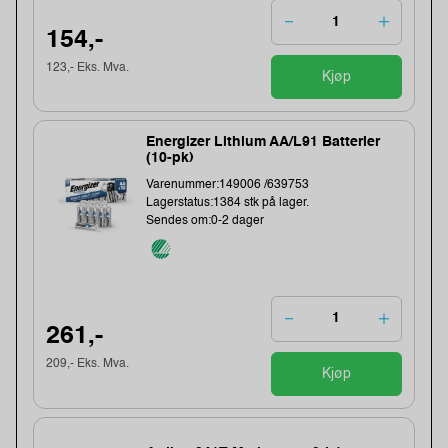
154,-
123,- Eks. Mva.
Kjøp
Energizer Lithium AA/L91 Batterier
(10-pk)
Varenummer:149006 /639753
Lagerstatus:1384 stk på lager.
Sendes om:0-2 dager
261,-
209,- Eks. Mva.
Kjøp