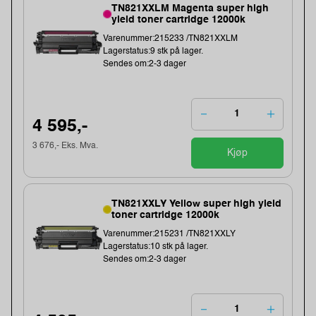
TN821XXLM Magenta super high
yield toner cartridge 12000k
Varenummer:215233 /TN821XXLM
Lagerstatus:9 stk på lager.
Sendes om:2-3 dager
4 595,-
3 676,- Eks. Mva.
Kjøp
TN821XXLY Yellow super high yield
toner cartridge 12000k
Varenummer:215231 /TN821XXLY
Lagerstatus:10 stk på lager.
Sendes om:2-3 dager