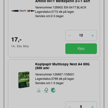
Artline 041T Merkepenn 2-i-1 sort
Varenummer:128902 /EK-041T BLACK
Lagerstatus:5772 stk på lager.
Sendes om:2-3 dager
17,-
14,- Eks. Mva.
Kjøp
Kopipapir Multicopy Next A4 80G
(500 ark)
Varenummer:126667 /158001
Lagerstatus:3768 stk på lager.
Sendes om:1-3 dager