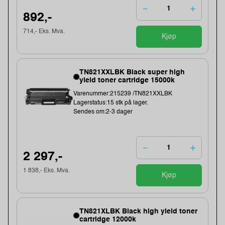
892,-
714,- Eks. Mva.
Kjøp
TN821XXLBK Black super high
yield toner cartridge 15000k
Varenummer:215239 /TN821XXLBK
Lagerstatus:15 stk på lager.
Sendes om:2-3 dager
2 297,-
1 838,- Eks. Mva.
Kjøp
TN821XLBK Black high yield toner
cartridge 12000k