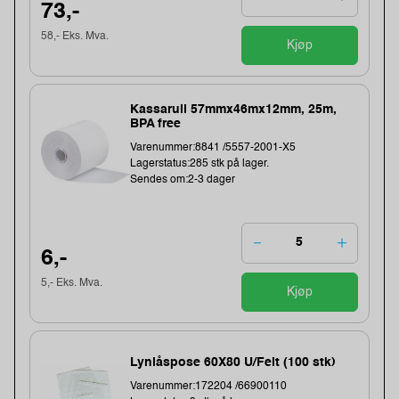
73,-
58,- Eks. Mva.
Kjøp
Kassarull 57mmx46mx12mm, 25m,
BPA free
Varenummer:8841 /5557-2001-X5
Lagerstatus:285 stk på lager.
Sendes om:2-3 dager
6,-
5,- Eks. Mva.
Kjøp
Lynlåspose 60X80 U/Felt (100 stk)
Varenummer:172204 /66900110