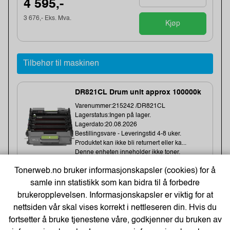
4 595,-
3 676,- Eks. Mva.
Kjøp
Tilbehør til maskinen
DR821CL Drum unit approx 100000k
Varenummer:215242 /DR821CL
Lagerstatus:Ingen på lager.
Lagerdato:20.08.2026
Bestillingsvare - Leveringstid 4-8 uker.
Produktet kan ikke bli returnert eller ka...
Denne enheten inneholder ikke toner.
Tonerweb.no bruker informasjonskapsler (cookies) for å
samle inn statistikk som kan bidra til å forbedre
3 820,-
brukeropplevelsen. Informasjonskapsler er viktig for at
nettsiden vår skal vises korrekt i nettleseren din. Hvis du
3 056,- Eks. Mva.
Kjøp
fortsetter å bruke tjenestene våre, godkjenner du bruken av