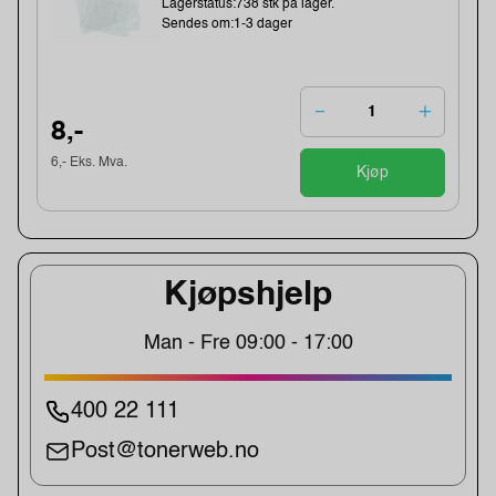
Lagerstatus:738 stk på lager.
Sendes om:1-3 dager
8,-
6,- Eks. Mva.
Kjøp
Kjøpshjelp
Man - Fre 09:00 - 17:00
400 22 111
Post@tonerweb.no