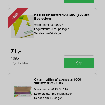
-48%
Kopipapir Nøytralt A4 80G (500 ark) -
Bestselger!
Varenummer:329900 /
Lagerstatus:50 stk på lager.
Sendes om:0-2 dager
71,-
109,-
Kjøp
57,- Eks. Mva.
Cateringfilm Wrapmaster1000
30Cmx100M (3 stk)
Varenummer:8332 /31C78
Lagerstatus:1450 stk på lager.
Sendes om:1-3 dager