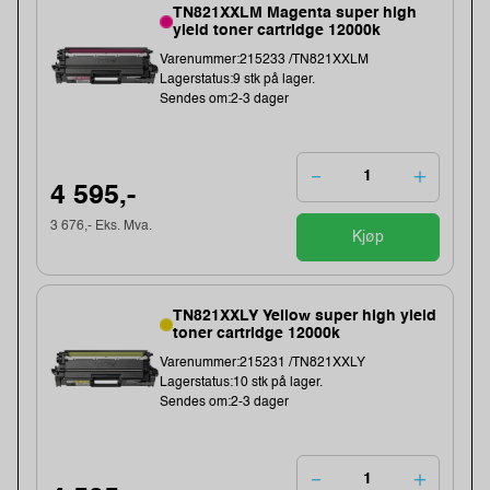
TN821XXLM Magenta super high
yield toner cartridge 12000k
Varenummer:215233 /TN821XXLM
Lagerstatus:9 stk på lager.
Sendes om:2-3 dager
4 595,-
3 676,- Eks. Mva.
Kjøp
TN821XXLY Yellow super high yield
toner cartridge 12000k
Varenummer:215231 /TN821XXLY
Lagerstatus:10 stk på lager.
Sendes om:2-3 dager