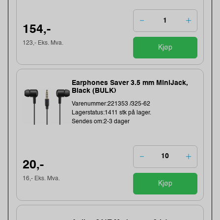
154,-
123,- Eks. Mva.
Kjøp
Earphones Saver 3.5 mm MiniJack,
Black (BULK)
Varenummer:221353 /325-62
Lagerstatus:1411 stk på lager.
Sendes om:2-3 dager
20,-
16,- Eks. Mva.
Kjøp