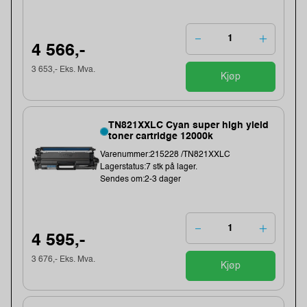
4 566,-
3 653,- Eks. Mva.
Kjøp
TN821XXLC Cyan super high yield
toner cartridge 12000k
Varenummer:215228 /TN821XXLC
Lagerstatus:7 stk på lager.
Sendes om:2-3 dager
4 595,-
3 676,- Eks. Mva.
Kjøp