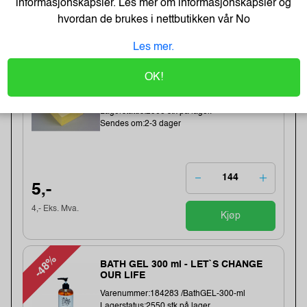
informasjonskapsler. Les mer om informasjonskapsler og
hvordan de brukes i nettbutikken vår
No
Best Selgere
Les mer.
OK!
Tartan Klistrelapper 76x76 gul
Varenummer:225034 /7100296531
Lagerstatus:2568 stk på lager.
Sendes om:2-3 dager
5,-
4,- Eks. Mva.
Kjøp
-48%
BATH GEL 300 ml - LET`S CHANGE
OUR LIFE
Varenummer:184283 /BathGEL-300-ml
Lagerstatus:2550 stk på lager.