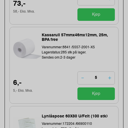
73,-
58,- Eks. Mva.
Kjøp
Kassarull 57mmx46mx12mm, 25m,
BPA free
Varenummer:8841 /5557-2001-X5
Lagerstatus:285 stk på lager.
Sendes om:2-3 dager
6,-
5,- Eks. Mva.
Kjøp
Lynlåspose 60X80 U/Felt (100 stk)
Varenummer:172204 /66900110