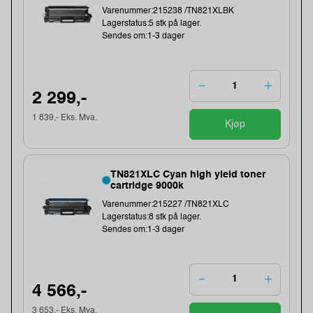
Varenummer:215238 /TN821XLBK
Lagerstatus:5 stk på lager.
Sendes om:1-3 dager
2 299,-
1 839,- Eks. Mva.
Kjøp
TN821XLC Cyan high yield toner
cartridge 9000k
Varenummer:215227 /TN821XLC
Lagerstatus:8 stk på lager.
Sendes om:1-3 dager
4 566,-
3 653,- Eks. Mva.