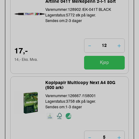
Artline 041T Merkepenn 2-i-1 sort
Varenummer:128902 /EK-041T BLACK
Lagerstatus:5772 stk på lager.
Sendes om:2-3 dager
17,-
14,- Eks. Mva.
Kjøp
Kopipapir Multicopy Next A4 80G
(500 ark)
Varenummer:126667 /158001
Lagerstatus:3758 stk på lager.
Sendes om:1-3 dager