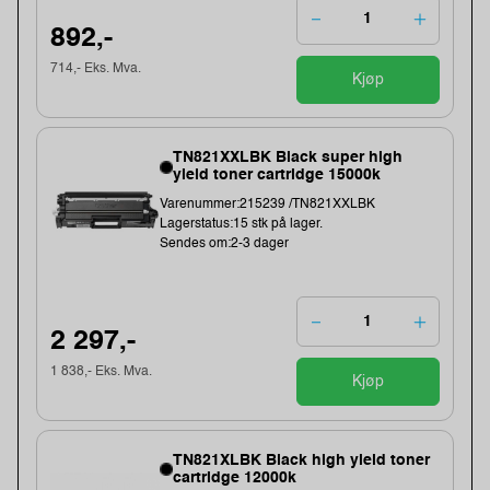
892,-
714,- Eks. Mva.
Kjøp
TN821XXLBK Black super high
yield toner cartridge 15000k
Varenummer:215239 /TN821XXLBK
Lagerstatus:15 stk på lager.
Sendes om:2-3 dager
2 297,-
1 838,- Eks. Mva.
Kjøp
TN821XLBK Black high yield toner
cartridge 12000k