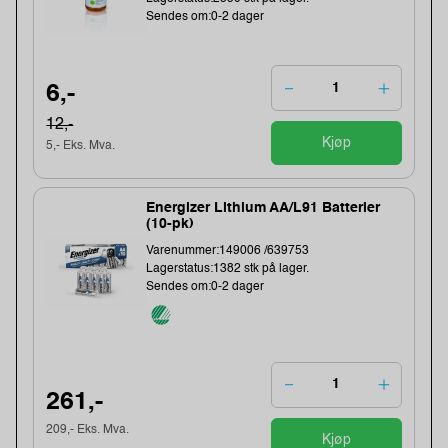
Sendes om:0-2 dager
6,-
12,-
Kjøp
5,- Eks. Mva.
Energizer Lithium AA/L91 Batterier
(10-pk)
Varenummer:149006 /639753
Lagerstatus:1382 stk på lager.
Sendes om:0-2 dager
261,-
209,- Eks. Mva.
Kjøp