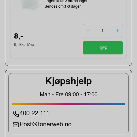
Lagerstatus:3 stk på lager.
Sendes om:1-3 dager
8,-
6,- Eks. Mva.
Kjøp
Kjøpshjelp
Man - Fre 09:00 - 17:00
400 22 111
Post@tonerweb.no