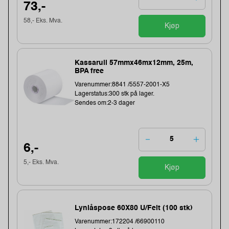
73,-
58,- Eks. Mva.
Kjøp
Kassarull 57mmx46mx12mm, 25m,
BPA free
Varenummer:8841 /5557-2001-X5
Lagerstatus:300 stk på lager.
Sendes om:2-3 dager
6,-
5,- Eks. Mva.
Kjøp
Lynlåspose 60X80 U/Felt (100 stk)
Varenummer:172204 /66900110