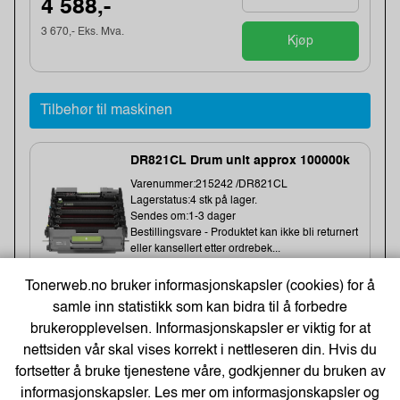
4 588,-
3 670,- Eks. Mva.
Kjøp
Tilbehør til maskinen
DR821CL Drum unit approx 100000k
Varenummer:215242 /DR821CL
Lagerstatus:4 stk på lager.
Sendes om:1-3 dager
Bestillingsvare - Produktet kan ikke bli returnert
eller kansellert etter ordrebek...
Denne enheten inneholder ikke toner.
Tonerweb.no bruker informasjonskapsler (cookies) for å
samle inn statistikk som kan bidra til å forbedre
brukeropplevelsen. Informasjonskapsler er viktig for at
3 927,-
nettsiden vår skal vises korrekt i nettleseren din. Hvis du
3 142,- Eks. Mva.
fortsetter å bruke tjenestene våre, godkjenner du bruken av
Kjøp
informasjonskapsler. Les mer om informasjonskapsler og