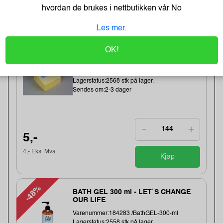
hvordan de brukes i nettbutikken vår
No
Best Selgere
Les mer.
OK!
Tartan Klistrelapper 76x76 gul
Varenummer:225034 /7100296531
Lagerstatus:2568 stk på lager.
Sendes om:2-3 dager
5,-
4,- Eks. Mva.
Kjøp
-48%
BATH GEL 300 ml - LET`S CHANGE
OUR LIFE
Varenummer:184283 /BathGEL-300-ml
Lagerstatus:2558 stk på lager.