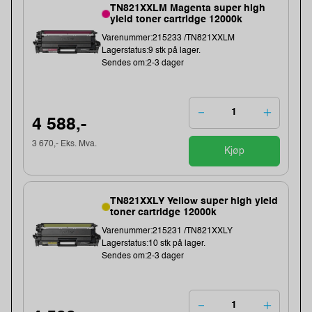
TN821XXLM Magenta super high
yield toner cartridge 12000k
Varenummer:215233 /TN821XXLM
Lagerstatus:9 stk på lager.
Sendes om:2-3 dager
4 588,-
3 670,- Eks. Mva.
Kjøp
TN821XXLY Yellow super high yield
toner cartridge 12000k
Varenummer:215231 /TN821XXLY
Lagerstatus:10 stk på lager.
Sendes om:2-3 dager