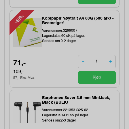
-48%
Kopipapir Nøytralt A4 80G (500 ark) -
Bestselger!
Varenummer:329900 /
Lagerstatus:60 stk på lager.
Sendes om:0-2 dager
71,-
109,-
Kjøp
57,- Eks. Mva.
Earphones Saver 3.5 mm MiniJack,
Black (BULK)
Varenummer:221353 /325-62
Lagerstatus:1411 stk på lager.
Sendes om:2-3 dager