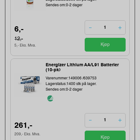
Sendes om:0-2 dager
6,-
12,-
Kjøp
5,- Eks. Mva.
Energizer Lithium AA/L91 Batterier
(10-pk)
Varenummer:149006 /639753
Lagerstatus:1400 stk på lager.
Sendes om:0-2 dager
261,-
209,- Eks. Mva.
Kjøp