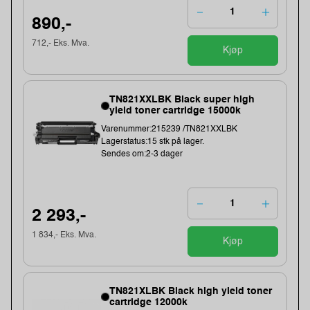
890,-
712,- Eks. Mva.
Kjøp
TN821XXLBK Black super high
yield toner cartridge 15000k
Varenummer:215239 /TN821XXLBK
Lagerstatus:15 stk på lager.
Sendes om:2-3 dager
2 293,-
1 834,- Eks. Mva.
Kjøp
TN821XLBK Black high yield toner
cartridge 12000k