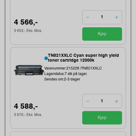
4 566,-
3 653,- Eks. Mva.
Kjøp
TN821XXLC Cyan super high yield
toner cartridge 12000k
Varenummer:215228 /TN821XXLC
Lagerstatus:7 stk på lager.
Sendes om:2-3 dager
4 588,-
3 670,- Eks. Mva.
Kjøp