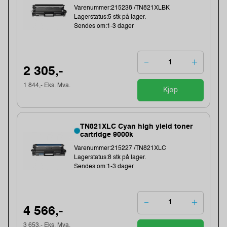
Varenummer:215238 /TN821XLBK
Lagerstatus:5 stk på lager.
Sendes om:1-3 dager
2 305,-
1 844,- Eks. Mva.
Kjøp
TN821XLC Cyan high yield toner
cartridge 9000k
Varenummer:215227 /TN821XLC
Lagerstatus:8 stk på lager.
Sendes om:1-3 dager
4 566,-
3 653,- Eks. Mva.