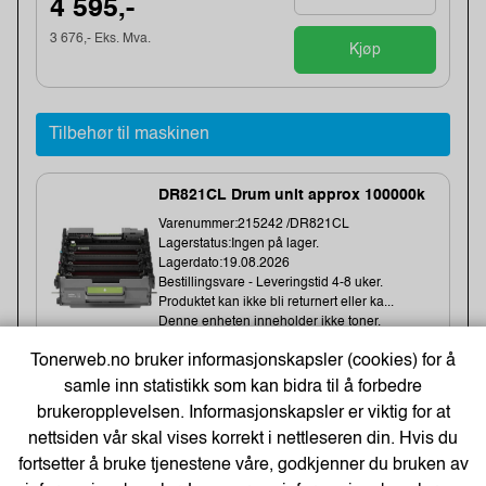
4 595,-
3 676,- Eks. Mva.
Kjøp
Tilbehør til maskinen
DR821CL Drum unit approx 100000k
Varenummer:215242 /DR821CL
Lagerstatus:Ingen på lager.
Lagerdato:19.08.2026
Bestillingsvare - Leveringstid 4-8 uker.
Produktet kan ikke bli returnert eller ka...
Denne enheten inneholder ikke toner.
Tonerweb.no bruker informasjonskapsler (cookies) for å
samle inn statistikk som kan bidra til å forbedre
3 820,-
brukeropplevelsen. Informasjonskapsler er viktig for at
nettsiden vår skal vises korrekt i nettleseren din. Hvis du
3 056,- Eks. Mva.
Kjøp
fortsetter å bruke tjenestene våre, godkjenner du bruken av