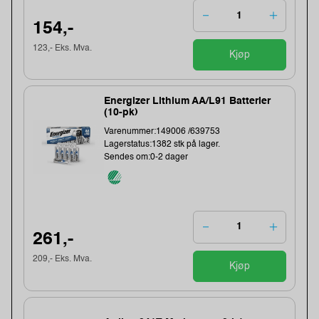
154,-
123,- Eks. Mva.
Kjøp
Energizer Lithium AA/L91 Batterier
(10-pk)
Varenummer:149006 /639753
Lagerstatus:1382 stk på lager.
Sendes om:0-2 dager
261,-
209,- Eks. Mva.
Kjøp