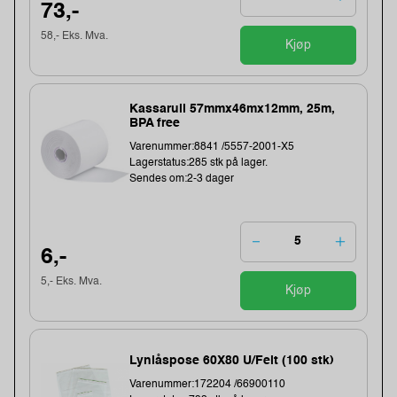
73,-
58,- Eks. Mva.
Kjøp
Kassarull 57mmx46mx12mm, 25m,
BPA free
Varenummer:8841 /5557-2001-X5
Lagerstatus:285 stk på lager.
Sendes om:2-3 dager
6,-
5,- Eks. Mva.
Kjøp
Lynlåspose 60X80 U/Felt (100 stk)
Varenummer:172204 /66900110