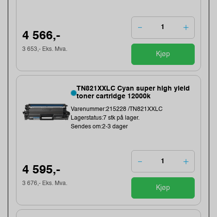
4 566,-
3 653,- Eks. Mva.
Kjøp
TN821XXLC Cyan super high yield
toner cartridge 12000k
Varenummer:215228 /TN821XXLC
Lagerstatus:7 stk på lager.
Sendes om:2-3 dager
4 595,-
3 676,- Eks. Mva.
Kjøp