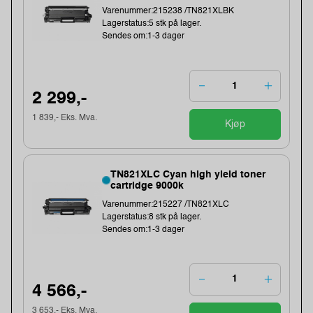
Varenummer:215238 /TN821XLBK
Lagerstatus:5 stk på lager.
Sendes om:1-3 dager
2 299,-
1 839,- Eks. Mva.
Kjøp
TN821XLC Cyan high yield toner
cartridge 9000k
Varenummer:215227 /TN821XLC
Lagerstatus:8 stk på lager.
Sendes om:1-3 dager
4 566,-
3 653,- Eks. Mva.