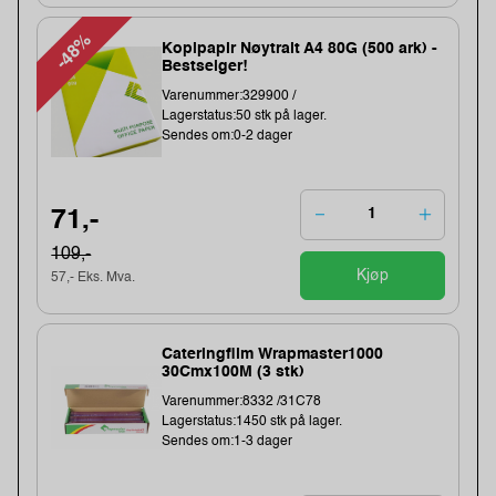
-48%
Kopipapir Nøytralt A4 80G (500 ark) -
Bestselger!
Varenummer:329900 /
Lagerstatus:50 stk på lager.
Sendes om:0-2 dager
71,-
109,-
Kjøp
57,- Eks. Mva.
Cateringfilm Wrapmaster1000
30Cmx100M (3 stk)
Varenummer:8332 /31C78
Lagerstatus:1450 stk på lager.
Sendes om:1-3 dager