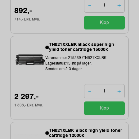
892,-
714,- Eks. Mva.
Kjøp
TN821XXLBK Black super high
yield toner cartridge 15000k
Varenummer:215239 /TN821XXLBK
Lagerstatus:15 stk på lager.
Sendes om:2-3 dager
2 297,-
1 838,- Eks. Mva.
Kjøp
TN821XLBK Black high yield toner
cartridge 12000k