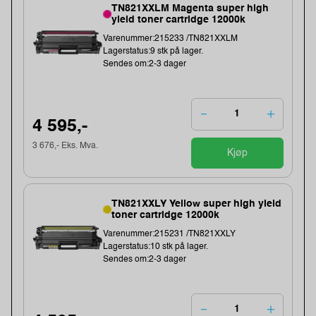
TN821XXLM Magenta super high
yield toner cartridge 12000k
Varenummer:215233 /TN821XXLM
Lagerstatus:9 stk på lager.
Sendes om:2-3 dager
4 595,-
3 676,- Eks. Mva.
Kjøp
TN821XXLY Yellow super high yield
toner cartridge 12000k
Varenummer:215231 /TN821XXLY
Lagerstatus:10 stk på lager.
Sendes om:2-3 dager