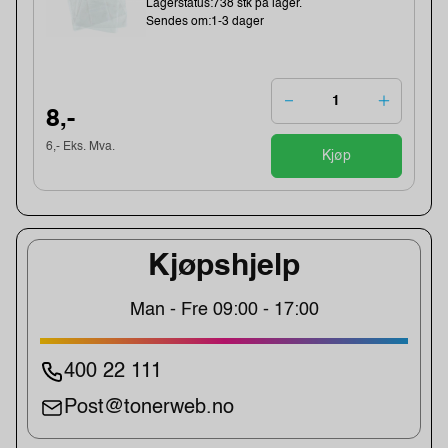
Lagerstatus:738 stk på lager.
Sendes om:1-3 dager
8,-
6,- Eks. Mva.
Kjøp
Kjøpshjelp
Man - Fre 09:00 - 17:00
400 22 111
Post@tonerweb.no