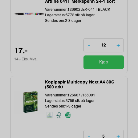
Artline 041T Merkepenn 2-i-1 sort
Varenummer:128902 /EK-041T BLACK
Lagerstatus:5772 stk på lager.
Sendes om:2-3 dager
17,-
14,- Eks. Mva.
Kjøp
Kopipapir Multicopy Next A4 80G
(500 ark)
Varenummer:126667 /158001
Lagerstatus:3758 stk på lager.
Sendes om:1-3 dager