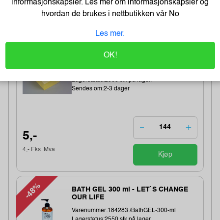
informasjonskapsler. Les mer om informasjonskapsler og
hvordan de brukes i nettbutikken vår
No
Best Selgere
Les mer.
OK!
Tartan Klistrelapper 76x76 gul
Varenummer:225034 /7100296531
Lagerstatus:2568 stk på lager.
Sendes om:2-3 dager
5,-
4,- Eks. Mva.
Kjøp
-48%
BATH GEL 300 ml - LET`S CHANGE
OUR LIFE
Varenummer:184283 /BathGEL-300-ml
Lagerstatus:2550 stk på lager.