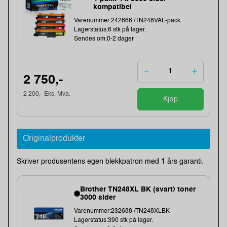
kompatibel
Varenummer:242666 /TN248VAL-pack
Lagerstatus:6 stk på lager.
Sendes om:0-2 dager
2 750,-
2 200,- Eks. Mva.
Kjøp
Originalprodukter
Skriver produsentens egen blekkpatron med 1 års garanti.
Brother TN248XL BK (svart) toner
3000 sider
Varenummer:232688 /TN248XLBK
Lagerstatus:390 stk på lager.