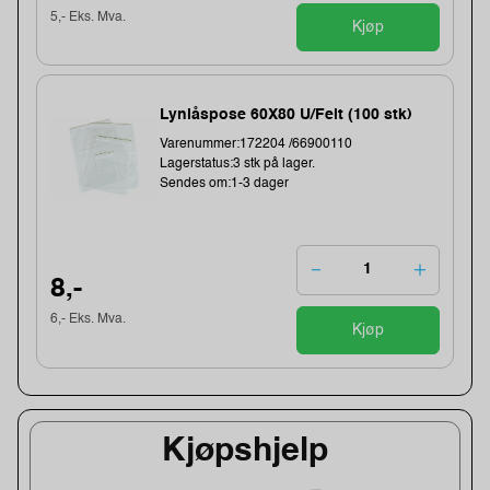
5,- Eks. Mva.
Kjøp
Lynlåspose 60X80 U/Felt (100 stk)
Varenummer:172204 /66900110
Lagerstatus:3 stk på lager.
Sendes om:1-3 dager
8,-
6,- Eks. Mva.
Kjøp
Kjøpshjelp