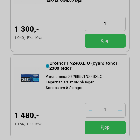
Sendes om:0-2 dager
1 300,-
1 040,- Eks. Mva.
Kjøp
Brother TN248XL C (cyan) toner
2300 sider
Varenummer:232689 /TN248XLC
Lagerstatus:102 stk på lager.
Sendes om:0-2 dager
1 480,-
1 184,- Eks. Mva.
Kjøp