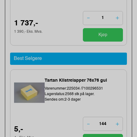
1 737,-
1 390,- Eks. Mva.
Kjøp
Best Selgere
Tartan Klistrelapper 76x76 gul
Varenummer:225034 /7100296531
Lagerstatus:2568 stk på lager.
Sendes om:2-3 dager
5,-