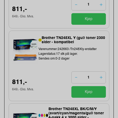
811,-
649,- Eks. Mva.
Kjøp
Brother TN248XL Y (gul) toner 2300
sider - kompatibel
Varenummer:242663 /Tn248Xly-erstatter
Lagerstatus:17 stk på lager.
Sendes om:0-2 dager
811,-
649,- Eks. Mva.
Kjøp
Brother TN248XL BK/C/M/Y
(svart/cyan/magenta/gul) toner
4-pakk 4 x 3000 sider -