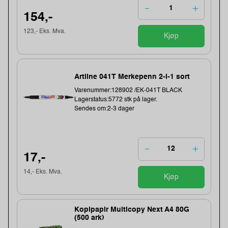
154,-
123,- Eks. Mva.
Kjøp
Artline 041T Merkepenn 2-i-1 sort
Varenummer:128902 /EK-041T BLACK
Lagerstatus:5772 stk på lager.
Sendes om:2-3 dager
17,-
14,- Eks. Mva.
Kjøp
Kopipapir Multicopy Next A4 80G
(500 ark)