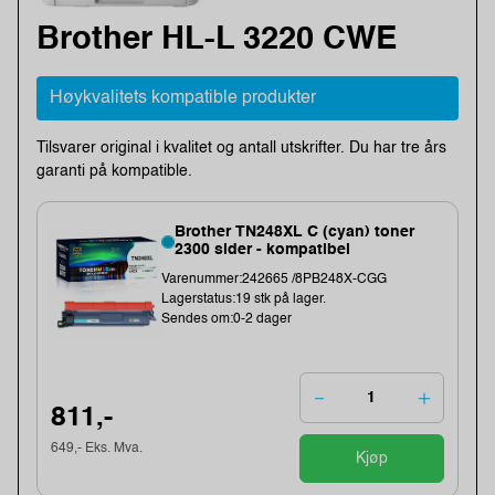
Brother HL-L 3220 CWE
Høykvalitets kompatible produkter
Tilsvarer original i kvalitet og antall utskrifter. Du har tre års
garanti på kompatible.
Brother TN248XL C (cyan) toner
2300 sider - kompatibel
Varenummer:242665 /8PB248X-CGG
Lagerstatus:19 stk på lager.
Sendes om:0-2 dager
811,-
649,- Eks. Mva.
Kjøp