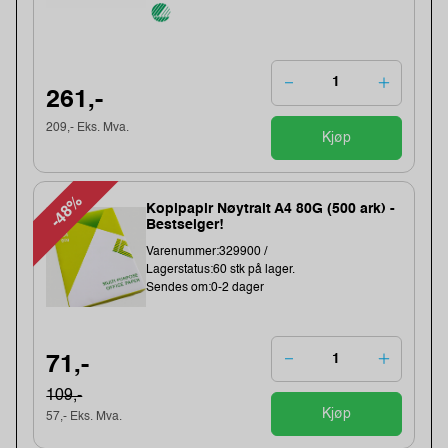
261,-
209,- Eks. Mva.
Kjøp
-48%
Kopipapir Nøytralt A4 80G (500 ark) -
Bestselger!
Varenummer:329900 /
Lagerstatus:60 stk på lager.
Sendes om:0-2 dager
71,-
109,-
Kjøp
57,- Eks. Mva.