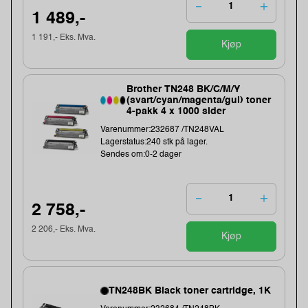
1 489,-
1 191,- Eks. Mva.
Kjøp
Brother TN248 BK/C/M/Y
(svart/cyan/magenta/gul) toner
4-pakk 4 x 1000 sider
Varenummer:232687 /TN248VAL
Lagerstatus:240 stk på lager.
Sendes om:0-2 dager
2 758,-
2 206,- Eks. Mva.
Kjøp
TN248BK Black toner cartridge, 1K