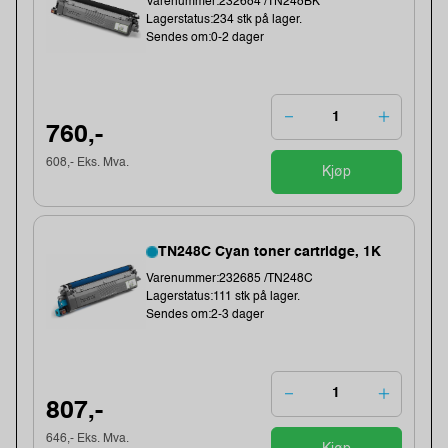
Varenummer:232684 /TN248BK
Lagerstatus:234 stk på lager.
Sendes om:0-2 dager
760,-
608,- Eks. Mva.
Kjøp
TN248C Cyan toner cartridge, 1K
Varenummer:232685 /TN248C
Lagerstatus:111 stk på lager.
Sendes om:2-3 dager
807,-
646,- Eks. Mva.