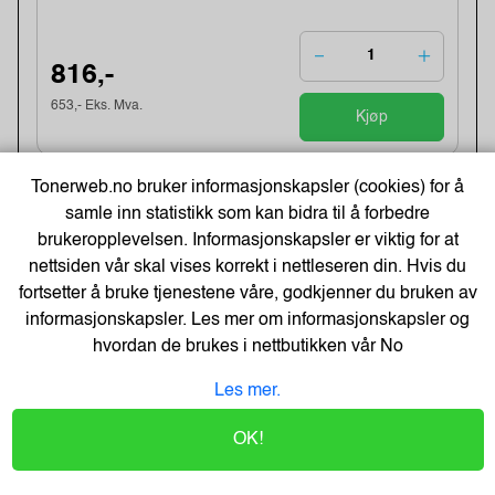
816,-
653,- Eks. Mva.
Kjøp
Tonerweb.no bruker informasjonskapsler (cookies) for å
BU229CL Belt unit (60k)
samle inn statistikk som kan bidra til å forbedre
Varenummer:232676 /BU229CL
brukeropplevelsen. Informasjonskapsler er viktig for at
Lagerstatus:1 stk på lager.
nettsiden vår skal vises korrekt i nettleseren din. Hvis du
Sendes om:1-3 dager
fortsetter å bruke tjenestene våre, godkjenner du bruken av
informasjonskapsler. Les mer om informasjonskapsler og
hvordan de brukes i nettbutikken vår
No
1 520,-
Les mer.
1 216,- Eks. Mva.
Kjøp
OK!