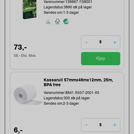
Varenummer:126667 /158001
Lagerstatus:3890 stk på lager.
Sendes om:1-3 dager
73,-
58,- Eks. Mva.
Kjøp
Kassarull 57mmx46mx12mm, 25m,
BPA free
Varenummer:8841 /5557-2001-X5
Lagerstatus:300 stk på lager.
Sendes om:2-3 dager
6,-