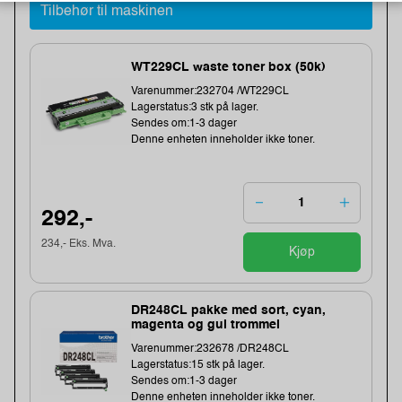
Tilbehør til maskinen
WT229CL waste toner box (50k)
Varenummer:232704 /WT229CL
Lagerstatus:3 stk på lager.
Sendes om:1-3 dager
Denne enheten inneholder ikke toner.
292,-
234,- Eks. Mva.
Kjøp
DR248CL pakke med sort, cyan,
magenta og gul trommel
Varenummer:232678 /DR248CL
Lagerstatus:15 stk på lager.
Sendes om:1-3 dager
Denne enheten inneholder ikke toner.