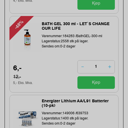
4,- Eks. Mva.
Kjøp
-48%
BATH GEL 300 ml - LET`S CHANGE
OUR LIFE
Varenummer:184283 /BathGEL-300-ml
Lagerstatus:2558 stk på lager.
Sendes om:0-2 dager
6,-
12,-
Kjøp
5,- Eks. Mva.
Energizer Lithium AA/L91 Batterier
(10-pk)
Varenummer:149006 /639753
Lagerstatus:1400 stk på lager.
Sendes om:0-2 dager