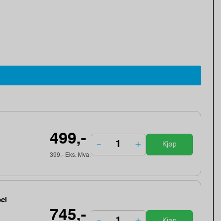
499,-
Kjøp
399,- Eks. Mva.
el
745,-
Kjøp