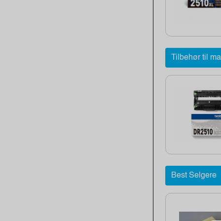
Tilbehør til m
Best Selgere