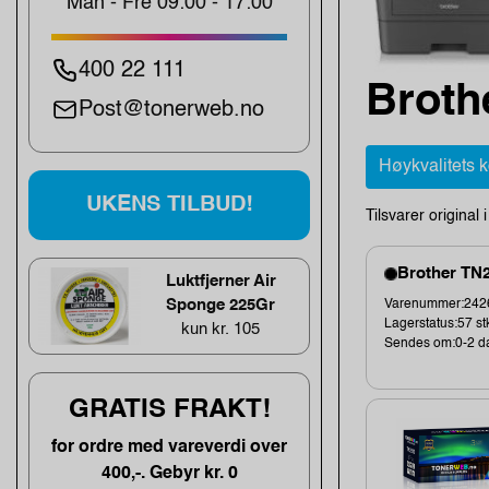
Man - Fre 09:00 - 17:00
400 22 111
Brot
Post@tonerweb.no
Høykvalitets 
UKENS TILBUD!
Tilsvarer original 
Brother TN2
Luktfjerner Air
Sponge 225Gr
Varenummer:242
Lagerstatus:57 st
kun kr. 105
Sendes om:0-2 d
GRATIS FRAKT!
for ordre med vareverdi over
400,-. Gebyr kr. 0