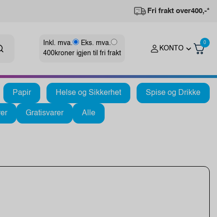
Fri frakt over
400,-*
Inkl. mva.
Eks. mva.
0
KONTO
400
kroner igjen til fri frakt
Papir
Helse og Sikkerhet
Spise og Drikke
er
Gratisvarer
Alle