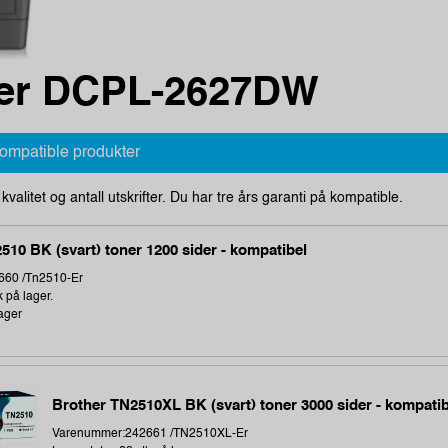
her DCPL-2627DW
kompatible produkter
i kvalitet og antall utskrifter. Du har tre års garanti på kompatible.
510 BK (svart) toner 1200 sider - kompatibel
660 /Tn2510-Er
k på lager.
ager
Brother TN2510XL BK (svart) toner 3000 sider - kompatib
Varenummer:242661 /TN2510XL-Er