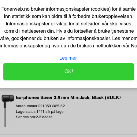
Varenummer:225034 /7100296531
Tonerweb.no bruker informasjonskapsler (cookies) for å samle
Lagerstatus:2568 stk på lager.
Sendes om:2-3 dager
inn statistikk som kan bidra til å forbedre brukeropplevelsen.
Informasjonskapsler er viktig for at nettsiden vår skal vises
korrekt i nettleseren din. Hvis du fortsetter å bruke tjenestene
våre, godkjenner du bruken av informasjonskapsler. Les mer o
informasjonskapsler og hvordan de brukes i nettbutikken vår
N
BATH GEL 300 ml - LET`S CHANGE OUR LIFE
Varenummer:184283 /BathGEL-300-ml
Les mer.
Lagerstatus:2559 stk på lager.
Sendes om:0-2 dager
OK!
Earphones Saver 3.5 mm MiniJack, Black (BULK)
Varenummer:221353 /325-62
Lagerstatus:1411 stk på lager.
Sendes om:2-3 dager