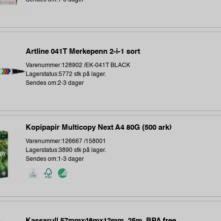
Artline 041T Merkepenn 2-i-1 sort
Varenummer:128902 /EK-041T BLACK
Lagerstatus:5772 stk på lager.
Sendes om:2-3 dager
Kopipapir Multicopy Next A4 80G (500 ark)
Varenummer:126667 /158001
Lagerstatus:3890 stk på lager.
Sendes om:1-3 dager
Kassarull 57mmx46mx12mm, 25m, BPA free