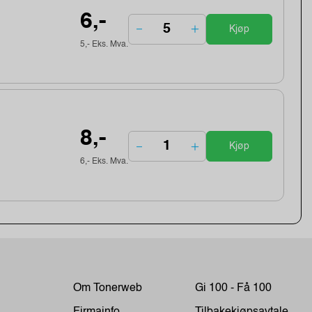
6,-
Kjøp
5,- Eks. Mva.
8,-
Kjøp
6,- Eks. Mva.
Om Tonerweb
Gi 100 - Få 100
Firmainfo
Tilbakekjøpsavtale