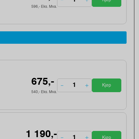
596,- Eks. Mva.
675,-
Kjøp
540,- Eks. Mva.
1 190,-
Kjøp