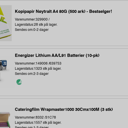
Kopipapir Nøytralt A4 80G (500 ark) - Bestselger!
Varenummer:329900 /
Lagerstatus:28 stk på lager.
Sendes om:0-2 dager
Energizer Lithium AA/L91 Batterier (10-pk)
Varenummer:149006 /639753
Lagerstatus:1323 stk på lager.
Sendes om:2-3 dager
Cateringfilm Wrapmaster1000 30Cmx100M (3 stk)
Varenummer:8332 /31C78
Lagerstatus:1557 stk på lager.
Sendes om:1-3 dager