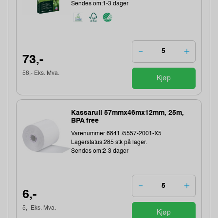
Sendes om:1-3 dager
73,-
58,- Eks. Mva.
Kjøp
Kassarull 57mmx46mx12mm, 25m,
BPA free
Varenummer:8841 /5557-2001-X5
Lagerstatus:285 stk på lager.
Sendes om:2-3 dager
6,-
5,- Eks. Mva.
Kjøp