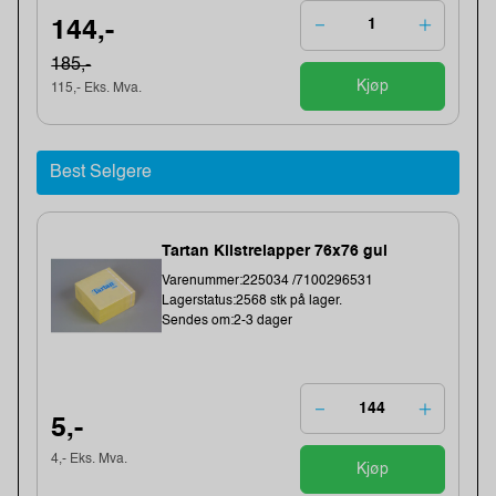
144,-
185,-
Kjøp
115,- Eks. Mva.
Best Selgere
Tartan Klistrelapper 76x76 gul
Varenummer:225034 /7100296531
Lagerstatus:2568 stk på lager.
Sendes om:2-3 dager
5,-
4,- Eks. Mva.
Kjøp