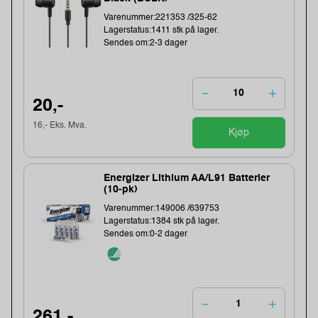
Varenummer:221353 /325-62
Lagerstatus:1411 stk på lager.
Sendes om:2-3 dager
20,-
16,- Eks. Mva.
Kjøp
Energizer Lithium AA/L91 Batterier
(10-pk)
Varenummer:149006 /639753
Lagerstatus:1384 stk på lager.
Sendes om:0-2 dager
261,-