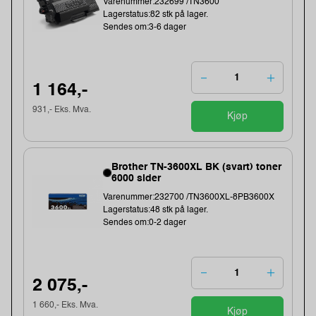
Varenummer:232699 /TN3600
Lagerstatus:82 stk på lager.
Sendes om:3-6 dager
1 164,-
931,- Eks. Mva.
Kjøp
Brother TN-3600XL BK (svart) toner
6000 sider
Varenummer:232700 /TN3600XL-8PB3600X
Lagerstatus:48 stk på lager.
Sendes om:0-2 dager
2 075,-
1 660,- Eks. Mva.
Kjøp