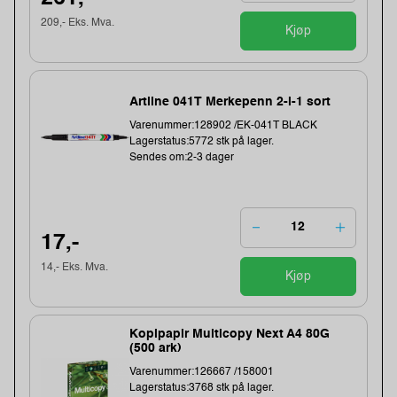
209,- Eks. Mva.
Kjøp
Artline 041T Merkepenn 2-i-1 sort
Varenummer:128902 /EK-041T BLACK
Lagerstatus:5772 stk på lager.
Sendes om:2-3 dager
17,-
14,- Eks. Mva.
Kjøp
Kopipapir Multicopy Next A4 80G
(500 ark)
Varenummer:126667 /158001
Lagerstatus:3768 stk på lager.