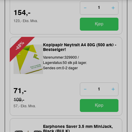
154,-
123,- Eks. Mva.
Kjøp
-48%
Kopipapir Nøytralt A4 80G (500 ark) -
Bestselger!
Varenummer:329900 /
Lagerstatus:50 stk på lager.
Sendes om:0-2 dager
71,-
109,-
Kjøp
57,- Eks. Mva.
Earphones Saver 3.5 mm MiniJack,
Black (BULK)