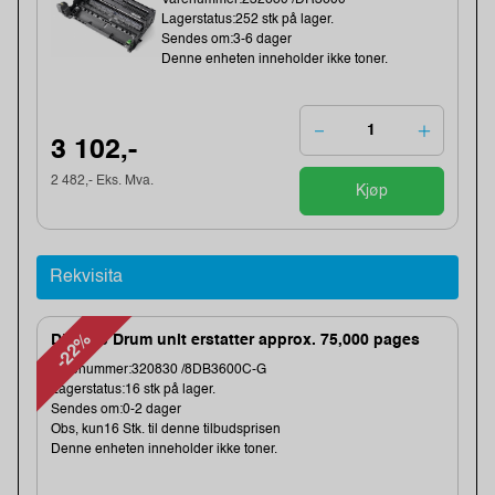
Varenummer:232680 /DR3600
Lagerstatus:252 stk på lager.
Sendes om:3-6 dager
Denne enheten inneholder ikke toner.
3 102,-
2 482,- Eks. Mva.
Kjøp
Rekvisita
-22%
DR3600 Drum unit erstatter approx. 75,000 pages
Varenummer:320830 /8DB3600C-G
Lagerstatus:16 stk på lager.
Sendes om:0-2 dager
Obs, kun16 Stk. til denne tilbudsprisen
Denne enheten inneholder ikke toner.