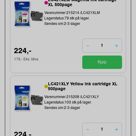
LC421XLM Magenta ink cartridge
XL 500page
Varenummer:215214 /LC421XLM
Lagerstatus:79 stk på lager.
Sendes om:2-3 dager
224,-
179,- Eks. Mva.
Kjøp
LC421XLY Yellow ink cartridge XL
500page
Varenummer:215208 /LC421XLY
Lagerstatus:103 stk på lager.
Sendes om:2-3 dager
224,-