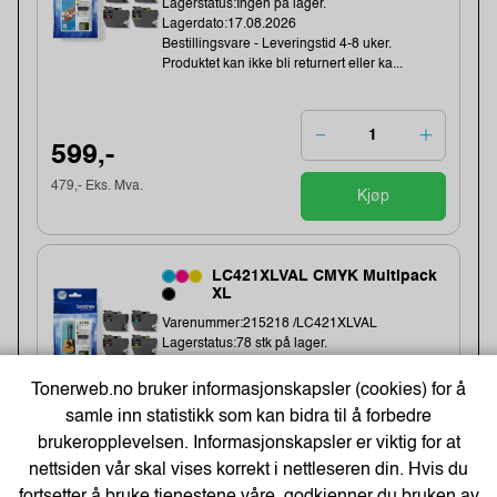
Lagerstatus:Ingen på lager.
Lagerdato:17.08.2026
Bestillingsvare - Leveringstid 4-8 uker.
Produktet kan ikke bli returnert eller ka...
599,-
479,- Eks. Mva.
Kjøp
LC421XLVAL CMYK Multipack
XL
Varenummer:215218 /LC421XLVAL
Lagerstatus:78 stk på lager.
Sendes om:3-6 dager
Tonerweb.no bruker informasjonskapsler (cookies) for å
samle inn statistikk som kan bidra til å forbedre
brukeropplevelsen. Informasjonskapsler er viktig for at
942,-
nettsiden vår skal vises korrekt i nettleseren din. Hvis du
754,- Eks. Mva.
fortsetter å bruke tjenestene våre, godkjenner du bruken av