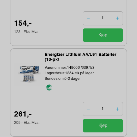
154,-
123,- Eks. Mva.
Kjøp
Energizer Lithium AA/L91 Batterier
(10-pk)
Varenummer:149006 /639753
Lagerstatus:1384 stk på lager.
Sendes om:0-2 dager
261,-
209,- Eks. Mva.
Kjøp