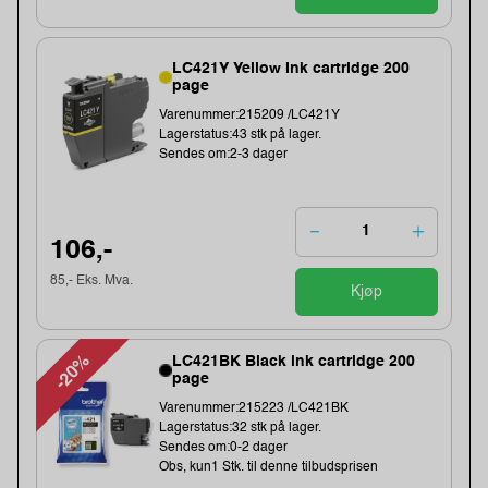
LC421Y Yellow Ink cartridge 200
page
Varenummer:215209 /LC421Y
Lagerstatus:43 stk på lager.
Sendes om:2-3 dager
106,-
85,- Eks. Mva.
Kjøp
-20%
LC421BK Black ink cartridge 200
page
Varenummer:215223 /LC421BK
Lagerstatus:32 stk på lager.
Sendes om:0-2 dager
Obs, kun1 Stk. til denne tilbudsprisen