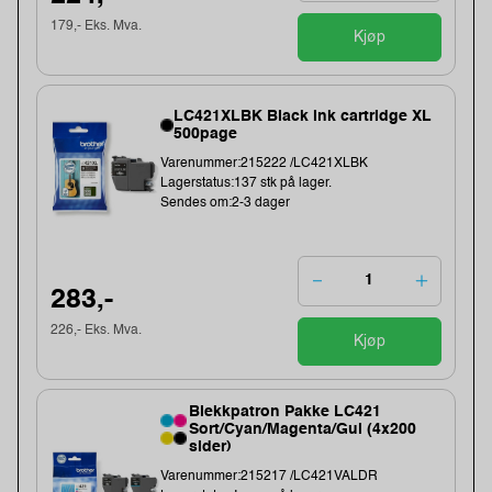
179,- Eks. Mva.
Kjøp
LC421XLBK Black ink cartridge XL
500page
Varenummer:215222 /LC421XLBK
Lagerstatus:137 stk på lager.
Sendes om:2-3 dager
283,-
226,- Eks. Mva.
Kjøp
Blekkpatron Pakke LC421
Sort/Cyan/Magenta/Gul (4x200
sider)
Varenummer:215217 /LC421VALDR