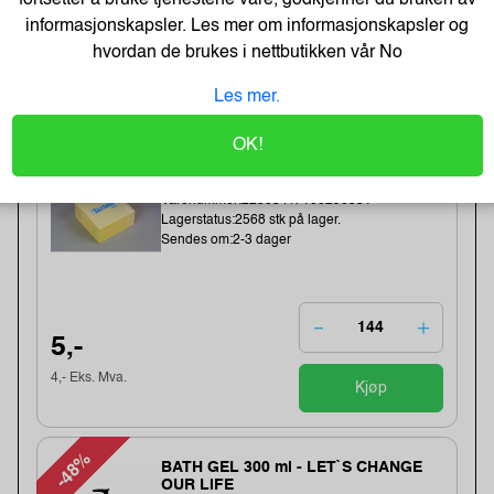
Kjøp
informasjonskapsler. Les mer om informasjonskapsler og
hvordan de brukes i nettbutikken vår
No
Best Selgere
Les mer.
OK!
Tartan Klistrelapper 76x76 gul
Varenummer:225034 /7100296531
Lagerstatus:2568 stk på lager.
Sendes om:2-3 dager
5,-
4,- Eks. Mva.
Kjøp
-48%
BATH GEL 300 ml - LET`S CHANGE
OUR LIFE