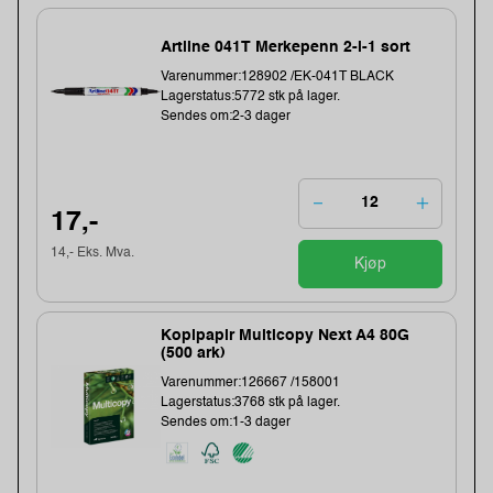
Artline 041T Merkepenn 2-i-1 sort
Varenummer:128902 /EK-041T BLACK
Lagerstatus:5772 stk på lager.
Sendes om:2-3 dager
17,-
14,- Eks. Mva.
Kjøp
Kopipapir Multicopy Next A4 80G
(500 ark)
Varenummer:126667 /158001
Lagerstatus:3768 stk på lager.
Sendes om:1-3 dager