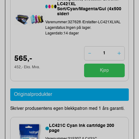
LC421XL
Sort/Cyan/Magenta/Gul (4x500
sider)
Varenummer:327628 /Erstatter-LC421XLVAL
Lagerstatus:Ingen på lager.
Lagerdato:14 dager
565,-
452,- Eks. Mva.
Kjøp
Originalprodukter
Skriver produsentens egen blekkpatron med 1 års garanti.
LC421C Cyan Ink cartridge 200
page