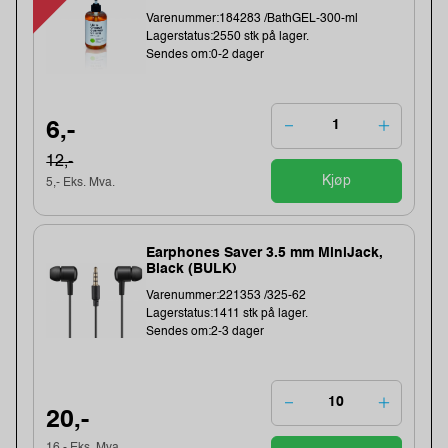
Varenummer:184283 /BathGEL-300-ml
Lagerstatus:2550 stk på lager.
Sendes om:0-2 dager
6,-
12,-
Kjøp
5,- Eks. Mva.
Earphones Saver 3.5 mm MiniJack,
Black (BULK)
Varenummer:221353 /325-62
Lagerstatus:1411 stk på lager.
Sendes om:2-3 dager
20,-