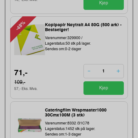
16,- Eks. Mva.
Kjøp
-48%
Kopipapir Nøytralt A4 80G (500 ark) -
Bestselger!
Varenummer:329900 /
Lagerstatus:50 stk på lager.
Sendes om:0-2 dager
71,-
109,-
Kjøp
57,- Eks. Mva.
Cateringfilm Wrapmaster1000
30Cmx100M (3 stk)
Varenummer:8332 /31C78
Lagerstatus:1452 stk på lager.
Sendes om:1-3 dager