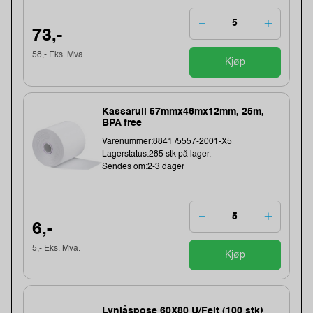
73,-
58,- Eks. Mva.
Kjøp
Kassarull 57mmx46mx12mm, 25m,
BPA free
Varenummer:8841 /5557-2001-X5
Lagerstatus:285 stk på lager.
Sendes om:2-3 dager
6,-
5,- Eks. Mva.
Kjøp
Lynlåspose 60X80 U/Felt (100 stk)