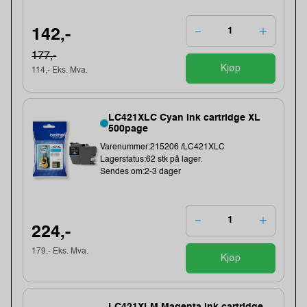
142,-
177,-
Kjøp
114,- Eks. Mva.
LC421XLC Cyan ink cartridge XL
500page
Varenummer:215206 /LC421XLC
Lagerstatus:62 stk på lager.
Sendes om:2-3 dager
224,-
179,- Eks. Mva.
Kjøp