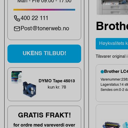
Man - Fre 09:00 - 17:00
400 22 111
Broth
Post@tonerweb.no
Høykvalitets 
UKENS TILBUD!
Tilsvarer original 
Brother LC4
Varenummer:238
DYMO Tape 45013
Lagerstatus:14 st
kun kr. 78
Sendes om:0-2 d
GRATIS FRAKT!
for ordre med vareverdi over