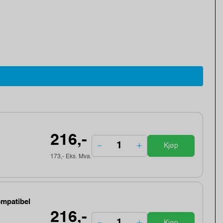
216,-
Kjøp
173,- Eks. Mva.
ompatibel
216,-
Kjøp