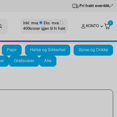
Fri frakt over
400,-*
Inkl. mva.
Eks. mva.
0
KONTO
400
kroner igjen til fri frakt
Papir
Helse og Sikkerhet
Spise og Drikke
er
Gratisvarer
Alle