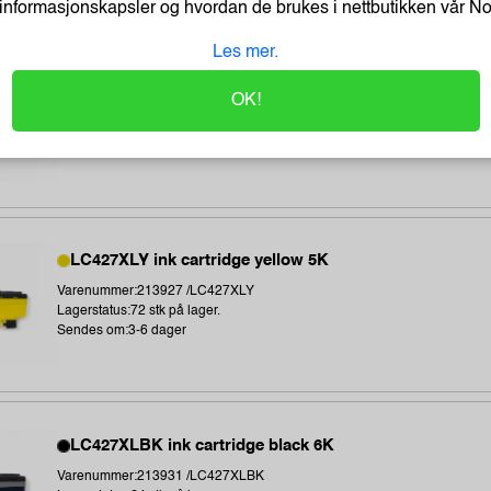
informasjonskapsler og hvordan de brukes i nettbutikken vår
N
Les mer.
LC427XLM ink cartridge magenta 5K
OK!
Varenummer:213926 /LC427XLM
Lagerstatus:52 stk på lager.
Sendes om:3-6 dager
LC427XLY ink cartridge yellow 5K
Varenummer:213927 /LC427XLY
Lagerstatus:72 stk på lager.
Sendes om:3-6 dager
LC427XLBK ink cartridge black 6K
Varenummer:213931 /LC427XLBK