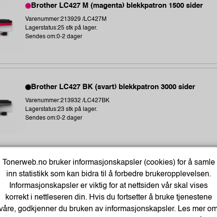
Brother LC427 M (magenta) blekkpatron 1500 sider
Varenummer:213929 /LC427M
Lagerstatus:25 stk på lager.
Sendes om:0-2 dager
Brother LC427 BK (svart) blekkpatron 3000 sider
Varenummer:213932 /LC427BK
Lagerstatus:23 stk på lager.
Sendes om:0-2 dager
Tonerweb.no bruker informasjonskapsler (cookies) for å samle
LC427XLC ink cartridge cyan 5K
inn statistikk som kan bidra til å forbedre brukeropplevelsen.
Varenummer:213925 /LC427XLC
Informasjonskapsler er viktig for at nettsiden vår skal vises
Lagerstatus:60 stk på lager.
korrekt i nettleseren din. Hvis du fortsetter å bruke tjenestene
Sendes om:3-6 dager
våre, godkjenner du bruken av informasjonskapsler. Les mer o