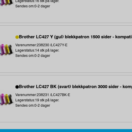
Lagerstatus:16 stk på lager.
Sendes om:0-2 dager
Brother LC427 Y (gul) blekkpatron 1500 sider - kompati
Varenummer:238230 /LC427Y-E
Lagerstatus:14 stk på lager.
Sendes om:0-2 dager
Brother LC427 BK (svart) blekkpatron 3000 sider - kom
Varenummer:238231 /LC427BK-E
Lagerstatus:19 stk på lager.
Sendes om:0-2 dager