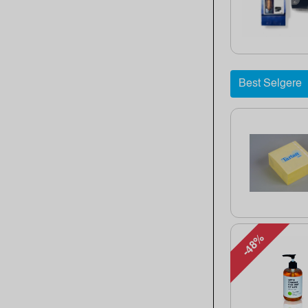
Best Selgere
-48%