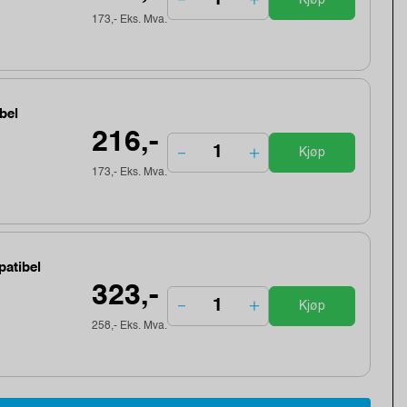
173,- Eks. Mva.
bel
216,-
Kjøp
173,- Eks. Mva.
patibel
323,-
Kjøp
258,- Eks. Mva.