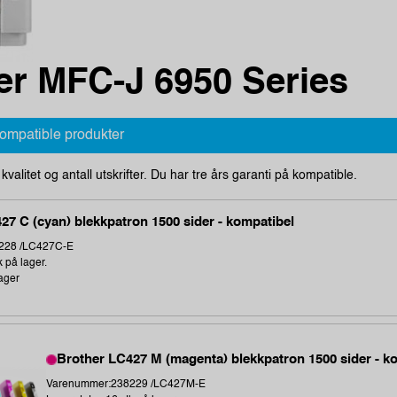
er MFC-J 6950 Series
kompatible produkter
i kvalitet og antall utskrifter. Du har tre års garanti på kompatible.
27 C (cyan) blekkpatron 1500 sider - kompatibel
228 /LC427C-E
k på lager.
ager
Brother LC427 M (magenta) blekkpatron 1500 sider - k
Varenummer:238229 /LC427M-E