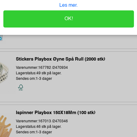
Les mer.
Modellgips Playbox 1,5 Kg
OK!
Varenummer:328725 /
Lagerstatus:69 stk på lager.
Sendes om:1-3 dager
Stickers Playbox Øyne Spå Rull (2000 stk)
Varenummer:167782 /2470934
Lagerstatus:49 stk på lager.
Sendes om:1-3 dager
Ispinner Playbox 150X18Mm (100 stk)
Varenummer:167013 /2470346
Lagerstatus:46 stk på lager.
Sendes om:1-3 dager