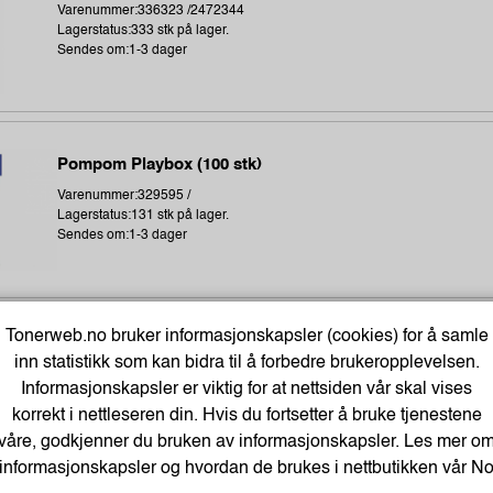
Varenummer:336323 /2472344
Lagerstatus:333 stk på lager.
Sendes om:1-3 dager
Pompom Playbox (100 stk)
Varenummer:329595 /
Lagerstatus:131 stk på lager.
Sendes om:1-3 dager
Tonerweb.no bruker informasjonskapsler (cookies) for å samle
Hobbyøyne Playbox M.lim
inn statistikk som kan bidra til å forbedre brukeropplevelsen.
Varenummer:329606 /
Informasjonskapsler er viktig for at nettsiden vår skal vises
Lagerstatus:269 stk på lager.
korrekt i nettleseren din. Hvis du fortsetter å bruke tjenestene
Sendes om:1-3 dager
våre, godkjenner du bruken av informasjonskapsler. Les mer o
informasjonskapsler og hvordan de brukes i nettbutikken vår
N