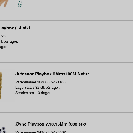
aybox (14 stk)
28 /
tk på lager.
ager
Jutesnor Playbox 2Mmx100M Natur
Varenummer:168000 /2471185
Lagerstatus:32 stk på lager.
Sendes om:1-3 dager
Øyne Playbox 7,10,15Mm (300 stk)
Varenummer:243673 /2470032