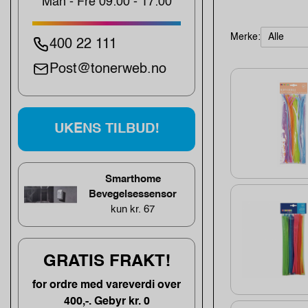
Man - Fre 09:00 - 17:00
Merke:
400 22 111
Post@tonerweb.no
UKENS TILBUD!
Smarthome
Bevegelsessensor
kun kr. 67
GRATIS FRAKT!
for ordre med vareverdi over
400,-. Gebyr kr. 0