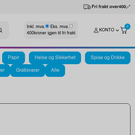
Fri frakt over
400,-*
Inkl. mva.
Eks. mva.
0
KONTO
400
kroner igjen til fri frakt
Papir
Helse og Sikkerhet
Spise og Drikke
er
Gratisvarer
Alle