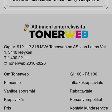
for ordre med vareverdi over 400,-. Gebyr kr. 0
Org.nr: 912 117 316 MVA Tonerweb.no AS, Jon Leiras Vei
1, 3440 Røyken
Tlf:
400 22 111
© Tonerweb 2010-2026
Om Tonerweb
Gi 100 - Få 100
Firmainfo
Tilbakekjøpsavtale
Vanlige spørsmål
Rabattavtale
Kjøpsvilkår
Personvernpolitiet
Pris
Kontakt kundeservice