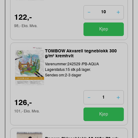
122,-
98,- Eks. Mva.
Kjøp
TOMBOW Akvarell tegneblokk 300
g/m² kremhvit
Varenummer:242529 /PB-AQUA
Lagerstatus:15 stk på lager.
Sendes om:2-3 dager
126,-
101,- Eks. Mva.
Kjøp