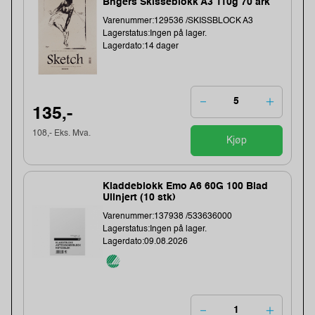
Bngers Skisseblokk A3 110g 70 ark
Varenummer:129536 /SKISSBLOCK A3
Lagerstatus:Ingen på lager.
Lagerdato:14 dager
135,-
108,- Eks. Mva.
Kjøp
Kladdeblokk Emo A6 60G 100 Blad
Ulinjert (10 stk)
Varenummer:137938 /533636000
Lagerstatus:Ingen på lager.
Lagerdato:09.08.2026