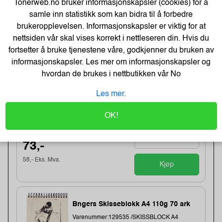
Tonerweb.no bruker informasjonskapsler (cookies) for å
65,-
samle inn statistikk som kan bidra til å forbedre
52,- Eks. Mva.
brukeropplevelsen. Informasjonskapsler er viktig for at
Kjøp
nettsiden vår skal vises korrekt i nettleseren din. Hvis du
fortsetter å bruke tjenestene våre, godkjenner du bruken av
informasjonskapsler. Les mer om informasjonskapsler og
TOMBOW Akvarell tegneblokk A6 300
g/m² kremhvit
hvordan de brukes i nettbutikken vår
No
Varenummer:186637 /PB-AQUA-COVER-6
Les mer.
Lagerstatus:10 stk på lager.
Sendes om:2-3 dager
OK!
73,-
58,- Eks. Mva.
Kjøp
Bngers Skisseblokk A4 110g 70 ark
Varenummer:129535 /SKISSBLOCK A4