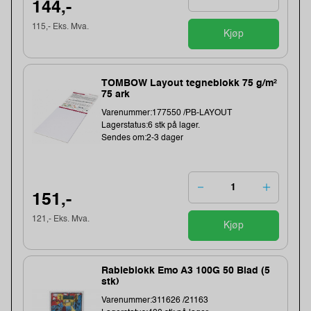
144,-
115,- Eks. Mva.
Kjøp
TOMBOW Layout tegneblokk 75 g/m²
75 ark
Varenummer:177550 /PB-LAYOUT
Lagerstatus:6 stk på lager.
Sendes om:2-3 dager
151,-
121,- Eks. Mva.
Kjøp
Rableblokk Emo A3 100G 50 Blad (5
stk)
Varenummer:311626 /21163