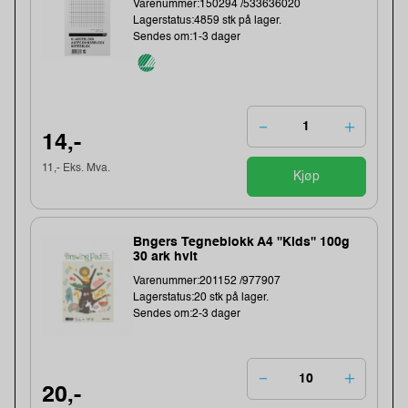
Varenummer:150294 /533636020
Lagerstatus:4859 stk på lager.
Sendes om:1-3 dager
14,-
11,- Eks. Mva.
Kjøp
Bngers Tegneblokk A4 ''Kids'' 100g
30 ark hvit
Varenummer:201152 /977907
Lagerstatus:20 stk på lager.
Sendes om:2-3 dager
20,-