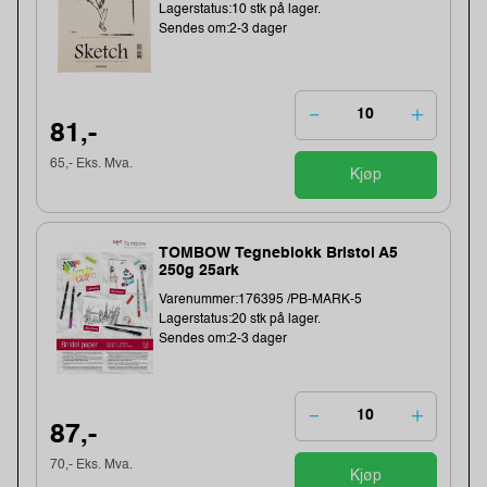
Lagerstatus:10 stk på lager.
Sendes om:2-3 dager
81,-
65,- Eks. Mva.
Kjøp
TOMBOW Tegneblokk Bristol A5
250g 25ark
Varenummer:176395 /PB-MARK-5
Lagerstatus:20 stk på lager.
Sendes om:2-3 dager
87,-
70,- Eks. Mva.
Kjøp