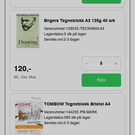
Bngers Tegneblokk A3 135g 40 ark
Varenummer:129533 /TECKNING A3
Lagerstatus:5 stk på lager.
Sendes om:2-3 dager
120,-
96,- Eks. Mva.
Kjøp
TOMBOW Tegneblokk Bristol A4
Varenummer:144235 /PB-MARK
Lagerstatus:580 stk på lager.
Sendes om:2-3 dager