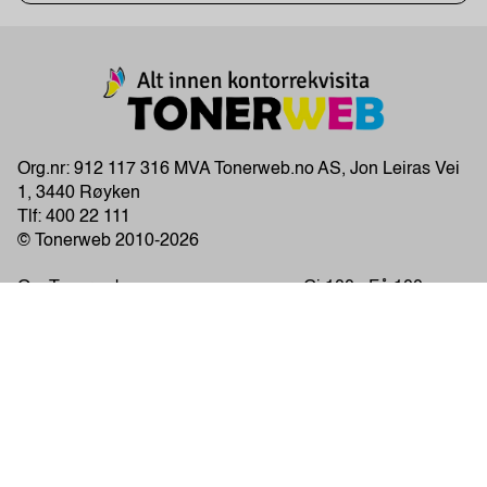
Org.nr: 912 117 316 MVA Tonerweb.no AS, Jon Leiras Vei
1, 3440 Røyken
Tlf:
400 22 111
© Tonerweb 2010-2026
Om Tonerweb
Gi 100 - Få 100
Firmainfo
Tilbakekjøpsavtale
Vanlige spørsmål
Rabattavtale
Kjøpsvilkår
Personvernpolitiet
Pris
Kontakt kundeservice
Miljømerker og symboler
Åpenhetsloven