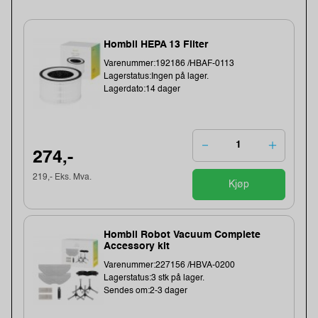
Hombli HEPA 13 Filter
Varenummer:192186 /HBAF-0113
Lagerstatus:Ingen på lager.
Lagerdato:14 dager
274,-
219,- Eks. Mva.
Kjøp
Hombli Robot Vacuum Complete
Accessory kit
Varenummer:227156 /HBVA-0200
Lagerstatus:3 stk på lager.
Sendes om:2-3 dager