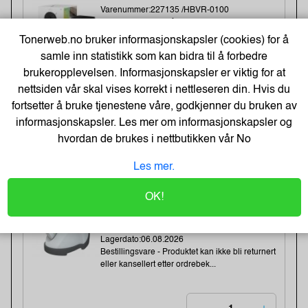
Varenummer:227135 /HBVR-0100
Lagerstatus:2 stk på lager.
Sendes om:2-3 dager
Tonerweb.no bruker informasjonskapsler (cookies) for å
Bestillingsvare - Produktet kan ikke bli returnert
samle inn statistikk som kan bidra til å forbedre
eller kansellert etter ordrebek...
brukeropplevelsen. Informasjonskapsler er viktig for at
nettsiden vår skal vises korrekt i nettleseren din. Hvis du
fortsetter å bruke tjenestene våre, godkjenner du bruken av
6 685,-
informasjonskapsler. Les mer om informasjonskapsler og
5 348,- Eks. Mva.
hvordan de brukes i nettbutikken vår
No
Kjøp
Les mer.
Desinfeksjonsrobot Nocotech
OK!
Nocospray 2
Varenummer:188466 /2000.001
Lagerstatus:Ingen på lager.
Lagerdato:06.08.2026
Bestillingsvare - Produktet kan ikke bli returnert
eller kansellert etter ordrebek...