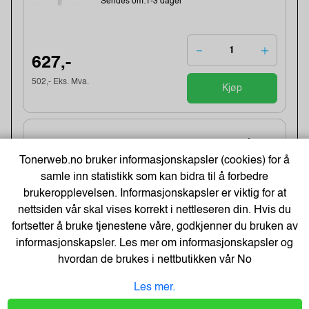
Sendes om:1-3 dager
627,-
502,- Eks. Mva.
Kjøp
Dispenser Katrin Gigant M/L Stål
Tonerweb.no bruker informasjonskapsler (cookies) for å
Varenummer:12586 /992967
Lagerstatus:9 stk på lager.
samle inn statistikk som kan bidra til å forbedre
Sendes om:1-3 dager
brukeropplevelsen. Informasjonskapsler er viktig for at
nettsiden vår skal vises korrekt i nettleseren din. Hvis du
fortsetter å bruke tjenestene våre, godkjenner du bruken av
informasjonskapsler. Les mer om informasjonskapsler og
1 019,-
hvordan de brukes i nettbutikken vår
No
815,- Eks. Mva.
Kjøp
Les mer.