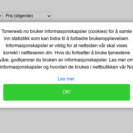
Tonerweb.no bruker informasjonskapsler (cookies) for å samle
inn statistikk som kan bidra til å forbedre brukeropplevelsen.
7x10'' MP-101D Double Matte Photo 240g (20)
Informasjonskapsler er viktig for at nettsiden vår skal vises
Varenummer:242680 /4076C006
korrekt i nettleseren din. Hvis du fortsetter å bruke tjenestene
Lagerstatus:Ingen på lager.
Lagerdato:08.09.2026
våre, godkjenner du bruken av informasjonskapsler. Les mer o
Bestillingsvare - Produktet kan ikke bli returnert eller kansellert etter ordr
informasjonskapsler og hvordan de brukes i nettbutikken vår
N
Les mer.
OK!