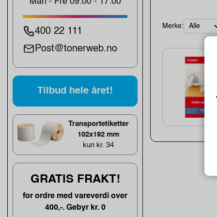
Man - Fre 09:00 - 17:00
Merke:
400 22 111
Post@tonerweb.no
Tilbud hele året!
Transportetiketter
102x192 mm
kun kr. 34
GRATIS FRAKT!
for ordre med vareverdi over
400,-. Gebyr kr. 0