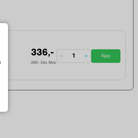
336,-
Kjøp
m
269,- Eks. Mva.
ebek...
o