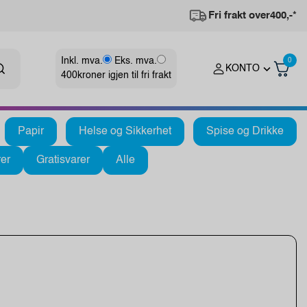
Fri frakt over
400,-*
Inkl. mva.
Eks. mva.
0
KONTO
400
kroner igjen til fri frakt
Papir
Helse og Sikkerhet
Spise og Drikke
er
Gratisvarer
Alle