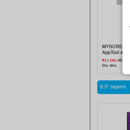
MYSCREEN 
AppTool set fo
Kr.1 228,-
982,-
Eks. Mva.
6.5" skjerm