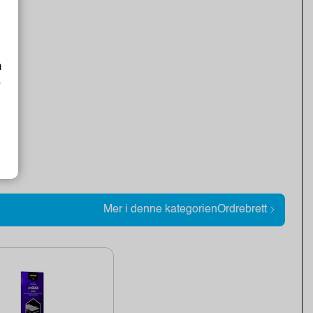
m
o
Mer i denne kategorienOrdrebrett