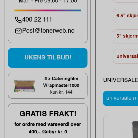
Man - Fre 09:00 - 17:00
6.5" skje
400 22 111
Post@tonerweb.no
5" skjer
universa
UKENS TILBUD!
3 x Cateringfilm
UNIVERSALE
Wrapmaster1000
kun kr. 144
universale m
GRATIS FRAKT!
for ordre med vareverdi over
400,-. Gebyr kr. 0