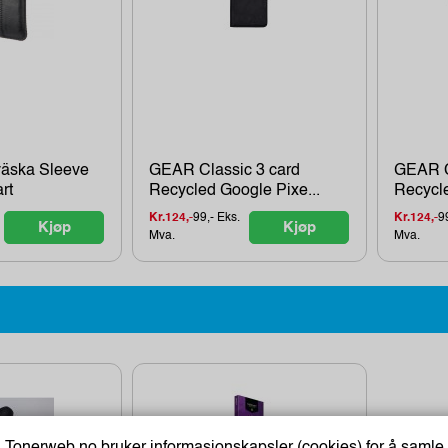
äska Sleeve
GEAR Classic 3 card
GEAR C
rt
Recycled Google Pixe...
Recycle
Kr.124,-
99,- Eks.
Kr.124,-
9
Kjøp
Kjøp
Mva.
Mva.
Tonerweb.no bruker informasjonskapsler (cookies) for å samle