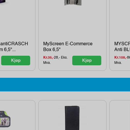
antiCRASCH
MyScreen E-Commerce
MYSCR
m 6,5"...
Box 6,5"
Anti BL
Kr.35,-
28,- Eks.
Kr.108,-
8
Kjøp
Kjøp
Mva.
Mva.