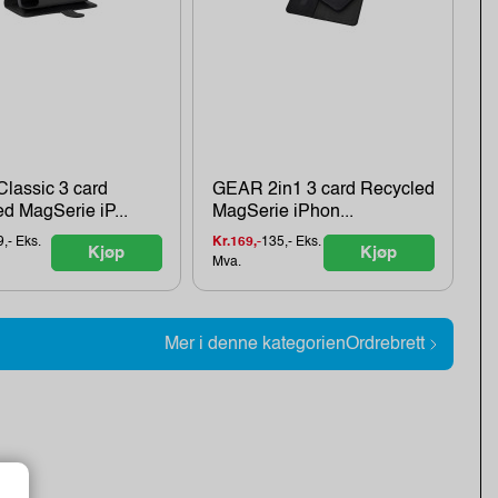
lassic 3 card
GEAR 2in1 3 card Recycled
d MagSerie iP...
MagSerie iPhon...
9,- Eks.
Kr.169,-
135,- Eks.
Kjøp
Kjøp
Mva.
Mer i denne kategorienOrdrebrett