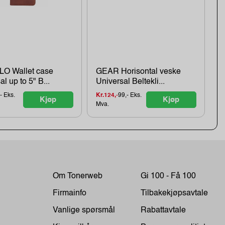
O Wallet case
GEAR Horisontal veske
l up to 5" B...
Universal Beltekli...
- Eks.
Kr.124,-
99,- Eks.
Kjøp
Kjøp
Mva.
Om Tonerweb
Gi 100 - Få 100
Firmainfo
Tilbakekjøpsavtale
Vanlige spørsmål
Rabattavtale