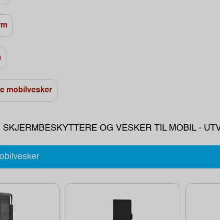
rm
m
le mobilvesker
 SKJERMBESKYTTERE OG VESKER TIL MOBIL - U
obilvesker