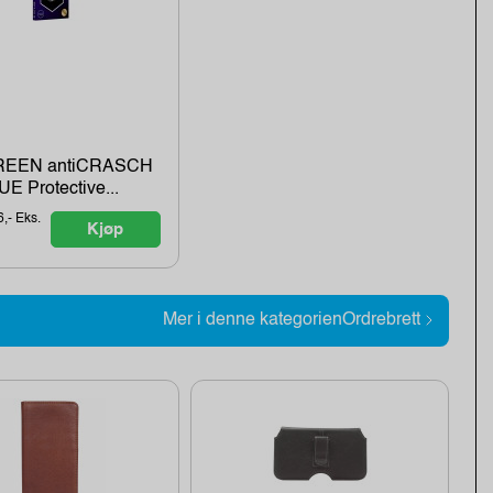
EEN antiCRASCH
UE Protective...
6,- Eks.
Kjøp
Mer i denne kategorienOrdrebrett