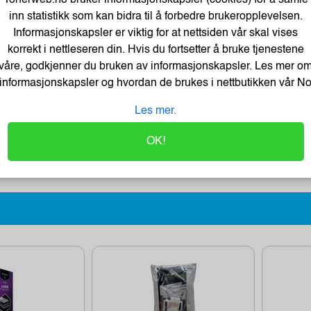
inn statistikk som kan bidra til å forbedre brukeropplevelsen.
Informasjonskapsler er viktig for at nettsiden vår skal vises
korrekt i nettleseren din. Hvis du fortsetter å bruke tjenestene
våre, godkjenner du bruken av informasjonskapsler. Les mer o
informasjonskapsler og hvordan de brukes i nettbutikken vår
N
Les mer.
Cut&Use
MYSCREEN antiCRASCH
r Plotter...
Protective Film 10"...
OK!
Kr.147,-
118,- Eks.
Kjøp
Kjøp
Mva.