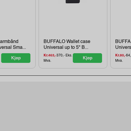
sarmbånd
BUFFALO Wallet case
BUFFAL
ersal Sma...
Universal up to 5" B...
Universa
Kr.463,-
370,- Eks.
Kr.80,-
64,
Kjøp
Kjøp
Mva.
Mva.