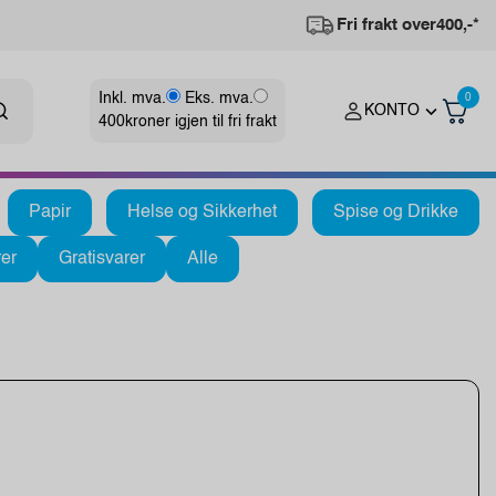
Fri frakt over
400,-*
Inkl. mva.
Eks. mva.
0
KONTO
400
kroner igjen til fri frakt
Papir
Helse og Sikkerhet
Spise og Drikke
er
Gratisvarer
Alle